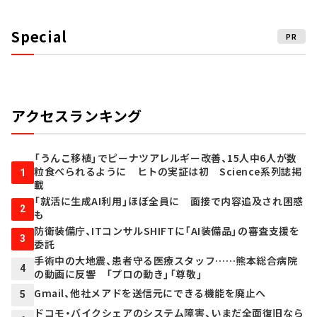
Special
PR
アクセスランキング
「うんこ移植」でピーナツアレルギー改善、15人中6人が数
粒食べられるように ヒトの実証は初 Science系列誌掲
1
載
「就活に生成AI利用」ほぼ全員に 面接で内容追及され困惑
2
も
防衛装備庁、ITコンサルSHIFTに「AI装備品」の審査支援を
3
委託
手術中の大地震、患者守る医療スタッフ……熊本総合病院
4
の動画に反響 「プロの動き」「尊敬」
Gmail、他社メアドを送信元にできる機能を廃止へ
5
ドコモ・バイクシェアのシステム障害、いまだ全面復旧なら