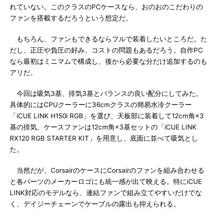
れていない。このクラスのPCケースなら、おのおのこだわりの
ファンを搭載するだろうという想定だ。
もちろん、ファンもできるならフルで装着したいところだ。た
だし、正圧や負圧の好み、コストの問題もあるだろう。自作PC
なら最初はミニマムで構成し、後から必要な分だけ追加するのも
アリだ。
今回は吸気3基、排気3基とバランスの良い配分にしてみた。
具体的にはCPUクーラーに36cmクラスの簡易水冷クーラー
「iCUE LINK H150i RGB」を選び、天板部に装着して12cm角×3
基の排気、ケースファンは12cm角×3基セットの「iCUE LINK
RX120 RGB STARTER KIT」を用意し、底面に並べて吸気とし
た。
当然だが、CorsairのケースにCorsairのファンを組み合わせる
と各パーツのメーカーロゴにも統一感が出て映える。特にiCUE
LINK対応のモデルなら、連結ファンで組み立てやすいだけでな
く、デイジーチェーンでケーブルの露出も抑えられる。