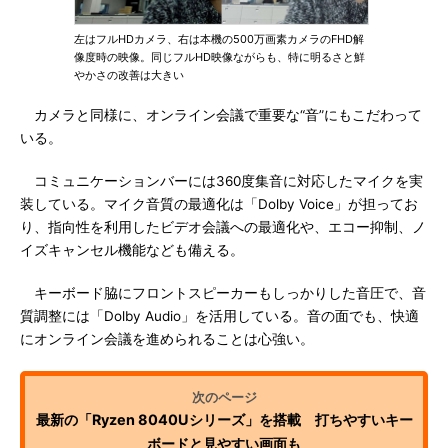
左はフルHDカメラ、右は本機の500万画素カメラのFHD解
像度時の映像。同じフルHD映像ながらも、特に明るさと鮮
やかさの改善は大きい
カメラと同様に、オンライン会議で重要な“音”にもこだわって
いる。
コミュニケーションバーには360度集音に対応したマイクを実
装している。マイク音質の最適化は「Dolby Voice」が担ってお
り、指向性を利用したビデオ会議への最適化や、エコー抑制、ノ
イズキャンセル機能なども備える。
キーボード脇にフロントスピーカーもしっかりした音圧で、音
質調整には「Dolby Audio」を活用している。音の面でも、快適
にオンライン会議を進められることは心強い。
最新の「Ryzen 8040Uシリーズ」を搭載 打ちやすいキー
ボードと見やすい画面も