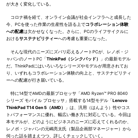
が大きく変化している。
コロナ禍を経て、オンライン会議が社会インフラへと成長した
今、PCを使った作業の生産性を語る上で
コラボレーション体験
への配慮
は欠かせなくなった。さらに、PCのライフサイクルに
おける
サステナビリティー
への考慮も重要になった。
そんな現代のニーズにズバリ応えるノートPCが、レノボ・ジ
ャパンのノートPC「
ThinkPad（シンクパッド）
」の最新モデル
だ。ThinkPadにはいろいろなシリーズやモデルが用意されてお
り、いずれもコラボレーション体験の向上と、サステナビリティ
ーへの配慮が行き届いている。
特に14型でAMDの最新プロセッサ「AMD Ryzen™ PRO 8040
シリーズ モバイル プロセッサ」搭載する14型モデル「
Lenovo
ThinkPad T14 Gen 5（AMD）
」は、汎用（はんよう）性やコス
トパフォーマンスに優れ、幅広い働き方に対応している。今回は
本モデルが、どのようにビジネスのニーズに応えてくれるのか、
レノボ・ジャパンの元嶋亮太氏（製品企画部マネージャー）から
伺った話を踏まえつつ、詳しくチェックしていく。