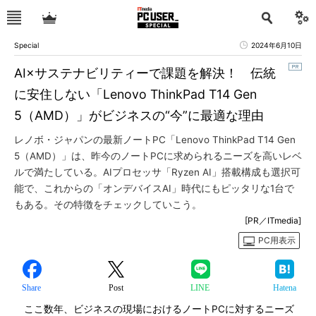
Special
2024年6月10日
AI×サステナビリティーで課題を解決！ 伝統
に安住しない「Lenovo ThinkPad T14 Gen
5（AMD）」がビジネスの“今”に最適な理由
レノボ・ジャパンの最新ノートPC「Lenovo ThinkPad T14 Gen
5（AMD）」は、昨今のノートPCに求められるニーズを高いレベ
ルで満たしている。AIプロセッサ「Ryzen AI」搭載構成も選択可
能で、これからの「オンデバイスAI」時代にもピッタリな1台で
もある。その特徴をチェックしていこう。
[PR／ITmedia]
PC用表示
Share
Post
LINE
Hatena
ここ数年、ビジネスの現場におけるノートPCに対するニーズ