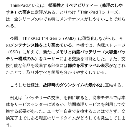
ThinkPadといえば、
拡張性とリペアビリティー（修理のしや
すさ）の高さ
に定評がある。とりわけ「ThinkPad Tシリーズ」
は、全シリーズの中でも特にメンテナンスがしやすいことで知ら
れる。
今回、ThinkPad T14 Gen 5（AMD）は薄型化しながらも、そ
の
メンテナンス性をより高めている
。本機では、内蔵ストレージ
（SSD）に加えて、新たに
メモリ
と
内蔵バッテリー（大容量バッ
テリー構成のみ）
をユーザーによる交換を可能とした。また、交
換可能な部品を装着する部位には
部位を示すラベル表示
がなされ
たことで、取り外すべき箇所を分かりやすくしている。
こうした仕様は、
故障時のダウンタイムの最小化
に直結する。
例えば「バッテリーの交換」を例に取ると、従来モデルでは本
体をサービスセンターに送るか、訪問修理サービスを利用して交
換する必要があった。ユーザー自身で交換することはできず、交
換完了までにある程度のリードタイムがどうしても発生してしま
う。