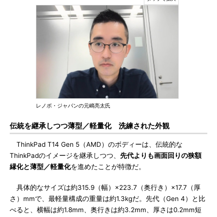
レノボ・ジャパンの元嶋亮太氏
伝統を継承しつつ薄型／軽量化 洗練された外観
ThinkPad T14 Gen 5（AMD）のボディーは、伝統的な
ThinkPadのイメージを継承しつつ、
先代よりも画面回りの狭額
縁化と薄型／軽量化
を進めたことが特徴だ。
具体的なサイズは約315.9（幅）×223.7（奥行き）×17.7（厚
さ）mmで、最軽量構成の重量は約1.3kgだ。先代（Gen 4）と比
べると、横幅は約1.8mm、奥行きは約3.2mm、厚さは0.2mm短