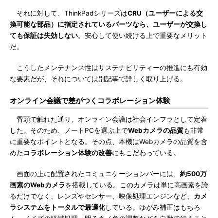
それに対して、ThinkPadシリーズは
CRU（ユーザーによる交
換可能な部品）に指定されているパーツなら、ユーザーが交換し
ても保証は失効しない
。安心して使い続ける上で重要なメリット
だ。
こうしたメンテナンス性はサステナビリティーの推進にも有効
な要素だが、それについては別記事で詳しく取り上げる。
オンライン会議で差がつくコラボレーション体験
冒頭で触れた通り、オンライン会議は社会インフラとして定着
した。そのため、ノートPCを選ぶ上で
Webカメラの品質
も非常
に重要なポイントとなる。その点、本機はWebカメラの品質を含
めた
コラボレーション体験の改善
にもこだわっている。
画面の上に配置されたコミュニケーションバーには、
約500万
画素のWebカメラ
を搭載している。このカメラは単に高画素を誇
るだけでなく、レンズやセンサー、映像処理エンジンなど、
カメ
ラシステムをトータルで最適化
している。ゆがみ補正はもちろ