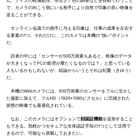
ん、ノイズの軽減処理、明るさ／色の調整などを自動で行うこと
で、カメラの向こう側にいる相手により自然で印象の良い映像を
送ることができる。
オンライン会議での相手に与える印象は、仕事の成果を左右す
る要素の1つ。それだけに、このカメラは本機の“強い”ポイント
だ。
読者の中には「センサーが500万画素もあると、映像のデータ
が大きくなってPCの処理が重たくなるのでは？」と思っている
人もいるかもしれないが、結論からいうとそれは杞憂（きゆう）
だ。
本機のWebカメラには、500万画素のセンサーをフルに生かし
た撮影に加えて、フルHD（1920×1080ピクセル）に圧縮された
状態の映像でも最適化されている。
なお、このカメラにはオプションで
顔認証機能
を追加すること
もできる。気軽かつセキュアな生体認証手段の1つとして活用で
きるので、可能なら搭載しておきたい。