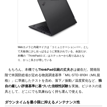
Webカメラと内蔵マイクは「コミュニケーションバー」とし
て天板側に少し出っぱるように実装されている。余談だが、
本機の「ThinkPadロゴ」はステッカーから彫り込みとな
り、かっこ良さが増している
もちろん、本機でも
ThinkPad伝統の丈夫さ
は健在だ。開発段
階で米国防総省が定める物資調達基準「MIL-STD-810H（MIL規
格）」に準拠したテストを含め、落下／振動／温度変化など、
独
自の厳しい評価基準に基づいた信頼性試験
を実施。ビジネスの道
具として、どこにでも気兼ねなく持ち運んで使える。
ダウンタイムを最小限に抑えるメンテナンス性