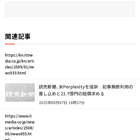
関連記事
https://kn.itme
dia.co.jp/kn/arti
cles/2509/01/ne
ws033.html
読売新聞、米Perplexityを提訴 記事無断利用の
差し止めと21.7億円の賠償求める
2025年08月07日 16時27分
https://www.it
media.co.jp/new
s/articles/2508/
05/news055.ht
ml