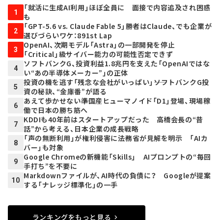
「就活に生成AI利用」ほぼ全員に 面接で内容追及され困惑
1
も
「GPT-5.6 vs. Claude Fable 5」勝者はClaude、でも企業が
2
選びづらいワケ：891st Lap
OpenAI、次期モデル「Astra」の一部開発を停止
3
「Critical」級サイバー能力の可能性否定できず
ソフトバンクG、投資利益1.8兆円を支えた「OpenAIではな
4
い“あの半導体メーカー”」の正体
投資の機を逃す「残念な会社がいっぱい」――ソフトバンクG投
5
資の秘訣、“金庫番”が語る
あえて歩かせない――準国産ヒューマノイド「D1」登場、現場稼
6
働で日本の勝ち筋へ
KDDIも40年前はスタートアップだった 高橋会長の“昔
7
話”から考える、日本企業の成長戦略
「声の無断利用」が権利侵害に――法務省が見解を明示 「AIカ
8
バー」も対象
Google Chromeの新機能「Skills」 AIプロンプトの“毎回
9
手打ち”を不要に
Markdownファイルが、AI時代の負債に？ Googleが提案
10
する「ナレッジ標準化」の一手
ランキングをもっと見る