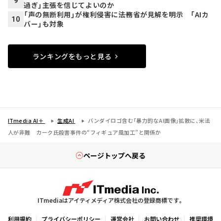
9
過ぎ」主張を信じてよいのか
「声の無断利用」が権利侵害に――法務省が見解を明示 「AIカ
10
バー」も対象
ランキングをもっと見る
ITmedia AI＋
生成AI
バンダイロゴ含む「暴力的なAI画像」拡散に、米法
人が非難 カーク氏殺害事件の“フィギュア風加工”と関係か
ページトップへ戻る
ITmediaはアイティメディア株式会社の登録商標です。
利用規約
プライバシーポリシー
運営会社
お問い合わせ
推奨環境