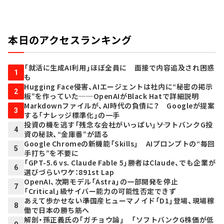
本日のアクセスランキング
「就活に生成AI利用」ほぼ全員に 面接で内容追及され困惑
1
も
Hugging Face侵害、AIエージェントは社内に“秘密の掲示
2
板”を作っていた──OpenAIがBlack Hatで詳細説明
Markdownファイルが、AI時代の負債に？ Googleが提案
3
する「ナレッジ標準化」の一手
投資の機を逃す「残念な会社がいっぱい」――ソフトバンクG投
4
資の秘訣、“金庫番”が語る
Google Chromeの新機能「Skills」 AIプロンプトの“毎回
5
手打ち”を不要に
「GPT-5.6 vs. Claude Fable 5」勝者はClaude、でも企業が
6
選びづらいワケ：891st Lap
OpenAI、次期モデル「Astra」の一部開発を停止
7
「Critical」級サイバー能力の可能性否定できず
あえて歩かせない――準国産ヒューマノイド「D1」登場、現場稼
8
働で日本の勝ち筋へ
解剖・孫正義氏の「ガチョウ論」 「ソフトバンクG株価が低