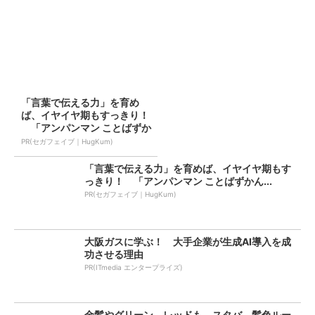
「言葉で伝える力」を育め
ば、イヤイヤ期もすっきり！
「アンパンマン ことばずか
ん...
PR(セガフェイブ｜HugKum)
「言葉で伝える力」を育めば、イヤイヤ期もす
っきり！ 「アンパンマン ことばずかん...
PR(セガフェイブ｜HugKum)
大阪ガスに学ぶ！ 大手企業が生成AI導入を成
功させる理由
PR(ITmedia エンタープライズ)
金髪やグリーン、レッドも スタバ、髪色ルー