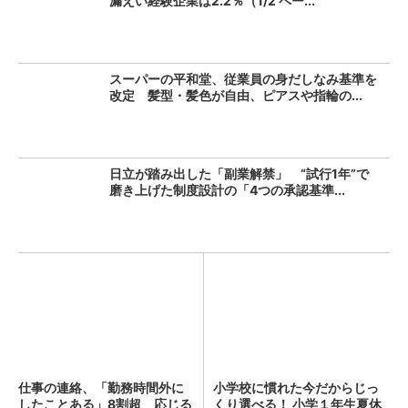
漏えい経験企業は2.2％（1/2 ペー...
スーパーの平和堂、従業員の身だしなみ基準を
改定 髪型・髪色が自由、ピアスや指輪の...
日立が踏み出した「副業解禁」 “試行1年”で
磨き上げた制度設計の「4つの承認基準...
仕事の連絡、「勤務時間外に
小学校に慣れた今だからじっ
したことある」8割超 応じる
くり選べる！ 小学１年生夏休