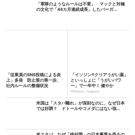
「軍隊のようなルールは不要」 マックと対極
の文化で「44カ月連続成長」したバーガ...
「従業員のSNS投稿による炎
「イソジン®クリアうがい薬」
上」多発 防止策の第一歩、
といっしょに「うがいパワ
社内ルールの整備状況
ー」で一年中！ 健やか
は？：...
PR(iNova｜Hugkum)
米国は「スタバ離れ」が深刻なのに、なぜ日本
では好調？ ドトールやコメダにはない強...
米スタバ、なぜ「絶好調」の日本事業を売るの