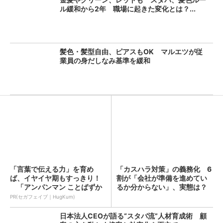
ル緩和から2年 職場に起きた変化とは？...
髪色・髪型自由、ピアスもOK マルエツが従
業員の身だしなみ基準を緩和
「言葉で伝える力」を育め
「カスハラ対策」の義務化 6
ば、イヤイヤ期もすっきり！
割が「会社が準備を進めてい
「アンパンマン ことばずか
るか分からない」、実態は？
ん...
PR(セガフェイブ｜HugKum)
日本法人CEOが語る“スタバ流”人材育成術 顧