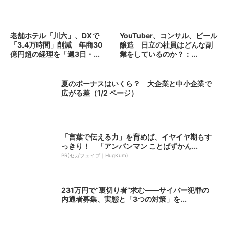
老舗ホテル「川六」、DXで
YouTuber、コンサル、ビール
「3.4万時間」削減 年商30
醸造 日立の社員はどんな副
億円超の経理を「週3日・...
業をしているのか？：...
夏のボーナスはいくら？ 大企業と中小企業で
広がる差（1/2 ページ）
「言葉で伝える力」を育めば、イヤイヤ期もす
っきり！ 「アンパンマン ことばずかん...
PR(セガフェイブ｜HugKum)
231万円で“裏切り者”求む――サイバー犯罪の
内通者募集、実態と「3つの対策」を...