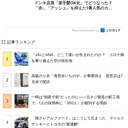
ドンキ店員「派手髪OK化」でどうなった？
「赤」「アッシュ」を抑えた1番人気のカ...
Recommended by
記事ランキング
「JALとANA」どこで違いが生まれたのか？ コロナ禍
を乗り越えた空の現在地
高級のり弁「海苔弁いちのや」が事業停止 直営店は7
月末で閉店
一時は“倒産寸前”だったのに――元ネジ製造の町工場
で、1人の採用枠に「350人」が殺到する理由
「残クレアルファード」はこうして広まった マイルド
ヤンキーとトヨタの“最適解”