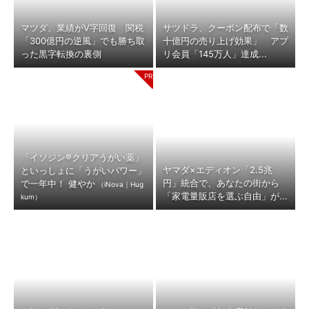
マツダ、業績がV字回復 関税
サツドラ、クーポン配布で「数
「300億円の逆風」でも勝ち取
十億円の売り上げ効果」 アプ
った黒字転換の裏側
リ会員「145万人」達成...
「イソジン®クリアうがい薬」
ヤマダ×エディオン「2.5兆
といっしょに「うがいパワー」
円」統合で、あなたの街から
で一年中！ 健やか
（iNova｜Hug
「家電量販店を選ぶ自由」が...
kum）