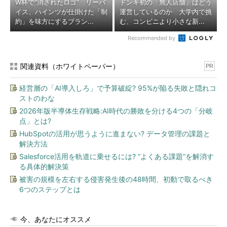
W杯で“消されたロゴ” リーバ
ドンキ初の「無人店舗」はどう
イス、ハインツが仕掛けた「制
運営しているのか 大学内で挑
約」を味方にするブラン...
む、コンビニより小さな新...
Recommended by
関連資料（ホワイトペーパー）
PR
経営層の「AI導入しろ」で予算破綻? 95%が陥る失敗と隠れコ
ストのわな
2026年版半導体生存戦略:AI時代の勝敗を分ける4つの「分岐
点」とは?
HubSpotの活用が思うように進まない? データ管理の課題と
解決方法
Salesforce活用を軌道に乗せるには? “よくある課題”を解消す
る具体的解決策
被害の規模を左右する侵害発生後の48時間、初動で取るべき
6つのステップとは
今、あなたにオススメ