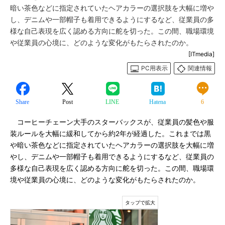
暗い茶色などに指定されていたヘアカラーの選択肢を大幅に増や
し、デニムや一部帽子も着用できるようにするなど、従業員の多
様な自己表現を広く認める方向に舵を切った。この間、職場環境
や従業員の心境に、どのような変化がもたらされたのか。
[ITmedia]
PC用表示
関連情報
Share
Post
LINE
Hatena
6
コーヒーチェーン大手のスターバックスが、従業員の髪色や服
装ルールを大幅に緩和してから約2年が経過した。これまでは黒
や暗い茶色などに指定されていたヘアカラーの選択肢を大幅に増
やし、デニムや一部帽子も着用できるようにするなど、従業員の
多様な自己表現を広く認める方向に舵を切った。この間、職場環
境や従業員の心境に、どのような変化がもたらされたのか。