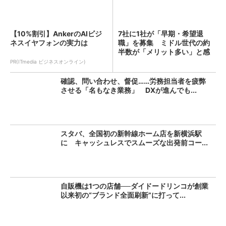
【10%割引】AnkerのAIビジ
7社に1社が「早期・希望退
ネスイヤフォンの実力は
職」を募集 ミドル世代の約
半数が「メリット多い」と感
じ...
PR(ITmedia ビジネスオンライン)
確認、問い合わせ、督促……労務担当者を疲弊
させる「名もなき業務」 DXが進んでも...
スタバ、全国初の新幹線ホーム店を新横浜駅
に キャッシュレスでスムーズな出発前コー...
自販機は1つの店舗──ダイドードリンコが創業
以来初の“ブランド全面刷新”に打って...