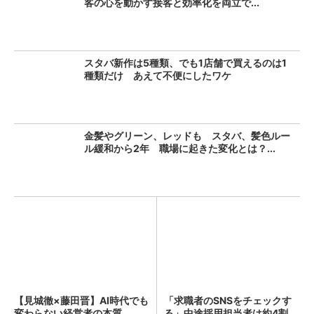
客の心を動かす接客と効率化を両立で...
スタバ新作は5種類、でも1店舗で買えるのは1
種類だけ あえて不便にしたワケ
金髪やグリーン、レッドも スタバ、髪色ルー
ル緩和から2年 職場に起きた変化とは？...
【見城徹×藤田晋】AI時代でも
「求職者のSNSをチェックす
変わらない経営者の本質
る」中途採用担当者は約4割