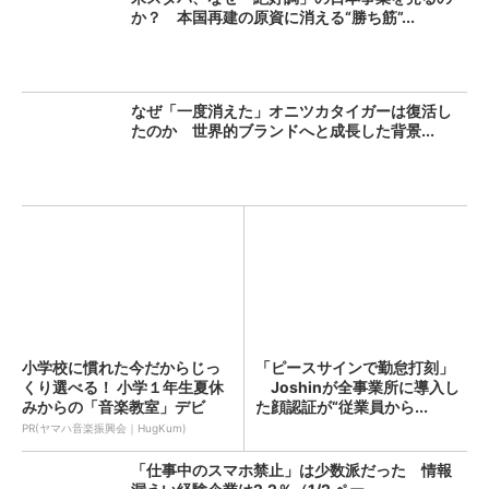
か？ 本国再建の原資に消える“勝ち筋”...
なぜ「一度消えた」オニツカタイガーは復活し
たのか 世界的ブランドへと成長した背景...
小学校に慣れた今だからじっ
「ピースサインで勤怠打刻」
くり選べる！ 小学１年生夏休
Joshinが全事業所に導入し
みからの「音楽教室」デビ
た顔認証が“従業員から...
ュ...
PR(ヤマハ音楽振興会｜HugKum)
「仕事中のスマホ禁止」は少数派だった 情報