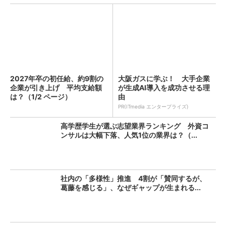
2027年卒の初任給、約9割の
大阪ガスに学ぶ！ 大手企業
企業が引き上げ 平均支給額
が生成AI導入を成功させる理
は？（1/2 ページ）
由
PR(ITmedia エンタープライズ)
高学歴学生が選ぶ志望業界ランキング 外資コ
ンサルは大幅下落、人気1位の業界は？（...
社内の「多様性」推進 4割が「賛同するが、
葛藤を感じる」、なぜギャップが生まれる...