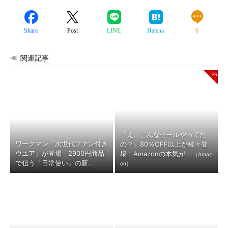
Share
Post
LINE
Hatena
6
関連記事
「え、こんなセールやってた
ワークマン「次世代ファン付き
の？」80％OFF以上が続々登
ウエア」が登場 2900円商品
場！Amazonの本気が...
（Amaz
で狙う「日常使い」の新...
on）