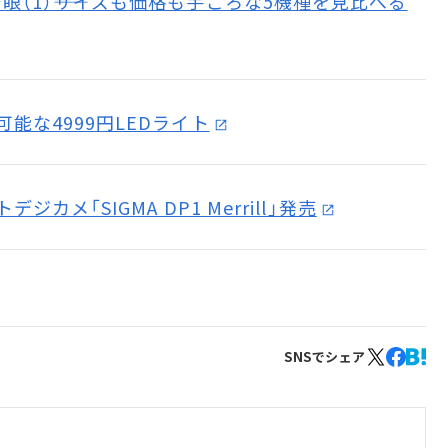
（1）――サイズも価格も手ごろな5機種を見比べる
能な4999円LEDライト
ジカメ「SIGMA DP1 Merrill」発売
SNSでシェア