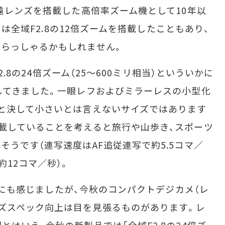
望遠レンズを搭載した高倍率ズーム機として10年以
1」は全域F2.8の12倍ズームを搭載したこともあり、
らっしゃるかもしれません。
2.8の24倍ズーム（25～600ミリ相当）といういかに
してきました。一眼レフおよびミラーレスの小型化
と決して小さいとは言えないサイズではあります
載していることを考えると旅行や山歩き、スポーツ
うです（連写速度はAF追従連写で約5.5コマ／
12コマ／秒）。
にも感じましたが、今秋のコンパクトデジカメ（レ
ズスペック向上は目を見張るものがあります。レ