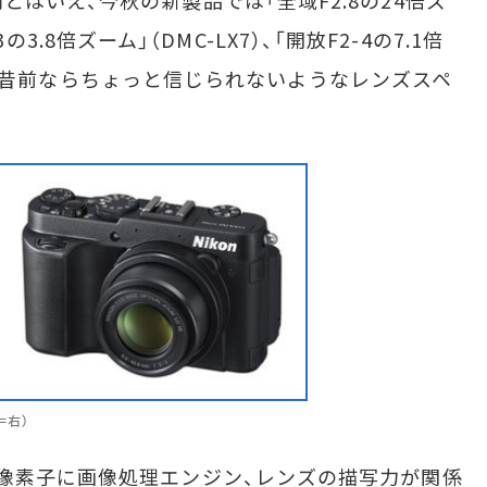
はいえ、今秋の新製品では「全域F2.8の24倍ズ
.3の3.8倍ズーム」（DMC-LX7）、「開放F2-4の7.1倍
）など、一昔前ならちょっと信じられないようなレンズスペ
真＝右）
像素子に画像処理エンジン、レンズの描写力が関係