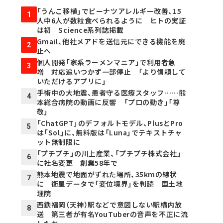
「うんこ移植」でピーナツアレルギー改善、15
1
人中6人が数粒食べられるように ヒトの実証
は初 Science系列誌掲載
Gmail、他社メアドを送信元にできる機能を廃
2
止へ
個人開発「家系ラーメンマニア」で利用者急
3
増 対応追いつかず一部停止 「より信頼して
いただけるアプリに」
手術中の大地震、患者守る医療スタッフ……熊
4
本総合病院の動画に反響 「プロの動き」「尊
敬」
「ChatGPT」のデフォルトモデル、PlusとPro
5
は「Sol」に、無料版は「Luna」でテキストチャ
ット無制限に
「プチプチ」の川上産業、「プチプチ株式会社」
6
に社名変更 創業58年で
熊本地震で地面がずれた場所、35kmの線状
7
に 衛星データで「変位境界」を判読 国土地
理院
西鉄福岡（天神）駅などで意図しない駅構内放
8
送 第三者が有名YouTuberの音声を不正に流