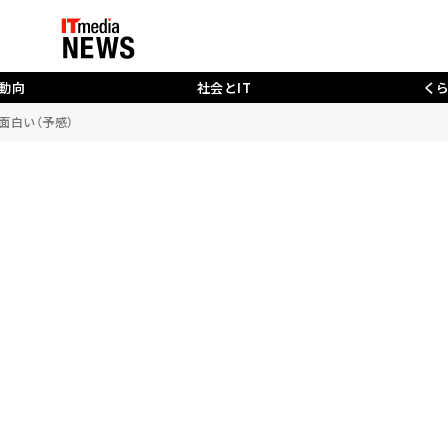
動向
社会とIT
く
面白い（予感）