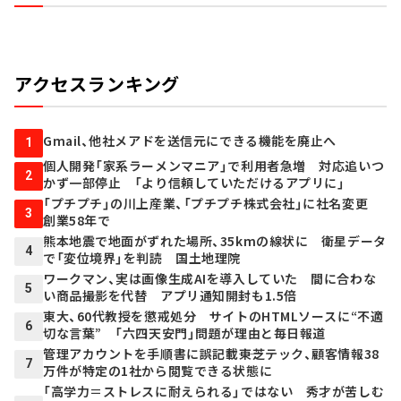
アクセスランキング
Gmail、他社メアドを送信元にできる機能を廃止へ
1
個人開発「家系ラーメンマニア」で利用者急増 対応追いつ
2
かず一部停止 「より信頼していただけるアプリに」
「プチプチ」の川上産業、「プチプチ株式会社」に社名変更
3
創業58年で
熊本地震で地面がずれた場所、35kmの線状に 衛星データ
4
で「変位境界」を判読 国土地理院
ワークマン、実は画像生成AIを導入していた 間に合わな
5
い商品撮影を代替 アプリ通知開封も1.5倍
東大、60代教授を懲戒処分 サイトのHTMLソースに“不適
6
切な言葉” 「六四天安門」問題が理由と毎日報道
管理アカウントを手順書に誤記載――東芝テック、顧客情報38
7
万件が特定の1社から閲覧できる状態に
「高学力＝ストレスに耐えられる」ではない 秀才が苦しむ