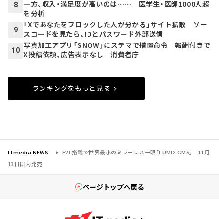
一方、収入・満足度が高いのは…… 医学生・医師1000人超
8
を分析
「Xであなたをブロックした人が分かる」サイト拡散 ソー
9
スコードを見たら、IDとパスワード外部送信
写真加工アプリ「SNOW」にステマで措置命令 報酬付きで
10
X投稿依頼、広告表示なし 消費者庁
ランキングをもっと見る
ITmedia NEWS
EVF搭載で世界最小のミラーレス一眼「LUMIX GM5」 11月
13日国内発売
ページトップへ戻る