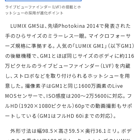
ライブビューファインダー（LVF）の搭載とホ
ットシューの採用が進化ポイント
LUMIX GM5は、先頃Photokina 2014で発表された
手のひらサイズのミラーレス一眼。マイクロフォーサ
ーズ規格に準拠する。人気の「LUMIX GM1」（以下GM1）
の後継機種で、GM1とほぼ同じサイズのボディに約116
万ピクセルのライブビューファインダー（LVF）を内蔵
し、ストロボなどを取り付けられるホットシューを用
意した。撮像素子はGM1と同じ1600万画素のLive
MOSセンサーで、ISO感度は200～2万5600に対応。フ
ルHD（1920×1080ピクセル）60pでの動画撮影もサポ
ートしている（GM1はフルHD 60iまでの対応）。
外形寸法は幅98.5×高さ59.5×奥行36.1ミリ。ボデ