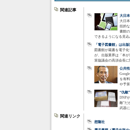
関連記事
大日本
大日本
括的な
書館の
できるようになる見込
「電子図書館」は出版
図書館が蔵書を電子化
が、出版業界は「本が
策協議会の高須会長に
公共性
Goo
を有料
や予算
“仇敵
DNP
敵”だ
武器に
関連リンク
想隆社