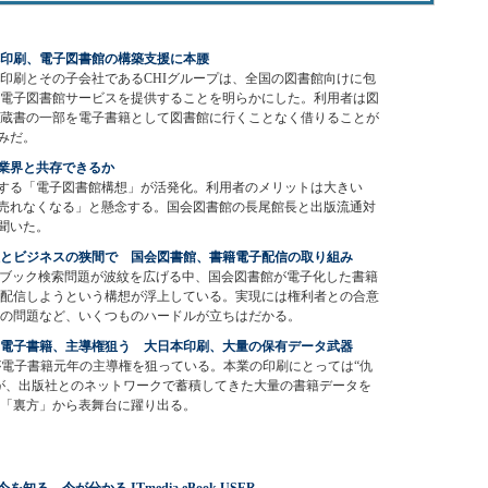
印刷、電子図書館の構築支援に本腰
印刷とその子会社であるCHIグループは、全国の図書館向けに包
電子図書館サービスを提供することを明らかにした。利用者は図
蔵書の一部を電子書籍として図書館に行くことなく借りることが
みだ。
業界と共存できるか
する「電子図書館構想」が活発化。利用者のメリットは大きい
売れなくなる」と懸念する。国会図書館の長尾館長と出版流通対
聞いた。
とビジネスの狭間で 国会図書館、書籍電子配信の取り組み
gleブック検索問題が波紋を広げる中、国会図書館が電子化した書籍
配信しようという構想が浮上している。実現には権利者との合意
の問題など、いくつものハードルが立ちはだかる。
”電子書籍、主導権狙う 大日本印刷、大量の保有データ武器
が電子書籍元年の主導権を狙っている。本業の印刷にとっては“仇
が、出版社とのネットワークで蓄積してきた大量の書籍データを
「裏方」から表舞台に躍り出る。