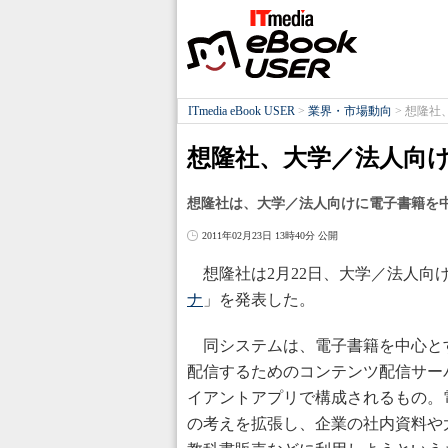
ITmedia eBook USER
>
業界・市場動向
>
想隆社
想隆社、大学／法人向
想隆社は、大学／法人向けに電子書籍を
2011年02月23日 13時40分 公開
想隆社は2月22日、大学／法人向
ナ
」を発表した。
同システムは、電子書籍を中心と
配信するためのコンテンツ配信サーバとi
イアントアプリで構成されるもの。
の考えを拡張し、企業の社内資料や