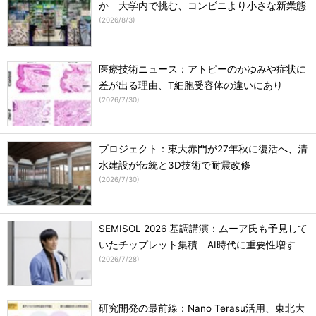
か 大学内で挑む、コンビニより小さな新業態
(
2026/8/3
)
医療技術ニュース：アトピーのかゆみや症状に
差が出る理由、T細胞受容体の違いにあり
(
2026/7/30
)
プロジェクト：東大赤門が27年秋に復活へ、清
水建設が伝統と3D技術で耐震改修
(
2026/7/30
)
SEMISOL 2026 基調講演：ムーア氏も予見して
いたチップレット集積 AI時代に重要性増す
(
2026/7/28
)
研究開発の最前線：Nano Terasu活用、東北大