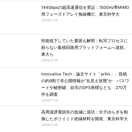
144Gbpsの超高速通信を実証：150GHz帯MIMO
用フェーズドアレイ無線機IC、東京科学大
(
2026/7/13
)
性能低下していた要因も解明：転写プロセスに
頼らない集積回路用プラットフォームへ道筋、
東大ら
(
2026/7/13
)
Innovative Tech：論文サイト「arXiv」、投稿
の約9割で非公開情報が“丸見え状態”か パスワ
ードや秘密鍵、自宅のGPS座標なども 270万
件を調査
(
2026/7/13
)
高周波誘電損失の低減に成功：分子ゆらぎを制
御したポリイミド絶縁材料を開発、東京科学大
(
2026/7/10
)