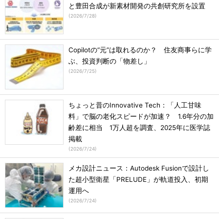
と豊田合成が新素材開発の共創研究所を設置
(
2026/7/28
)
Copilotの“元”は取れるのか？ 住友商事らに学
ぶ、投資判断の「物差し」
(
2026/7/25
)
ちょっと昔のInnovative Tech：「人工甘味
料」で脳の老化スピードが加速？ 1.6年分の加
齢差に相当 1万人超を調査、2025年に医学誌
掲載
(
2026/7/24
)
メカ設計ニュース：Autodesk Fusionで設計し
た超小型衛星「PRELUDE」が軌道投入、初期
運用へ
(
2026/7/24
)