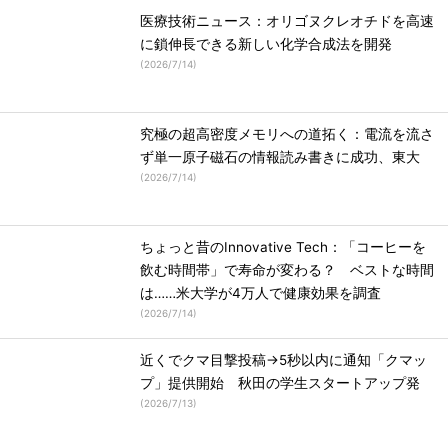
医療技術ニュース：オリゴヌクレオチドを高速
に鎖伸長できる新しい化学合成法を開発
(
2026/7/14
)
究極の超高密度メモリへの道拓く：電流を流さ
ず単一原子磁石の情報読み書きに成功、東大
(
2026/7/14
)
ちょっと昔のInnovative Tech：「コーヒーを
飲む時間帯」で寿命が変わる？ ベストな時間
は……米大学が4万人で健康効果を調査
(
2026/7/14
)
近くでクマ目撃投稿→5秒以内に通知「クマッ
プ」提供開始 秋田の学生スタートアップ発
(
2026/7/13
)