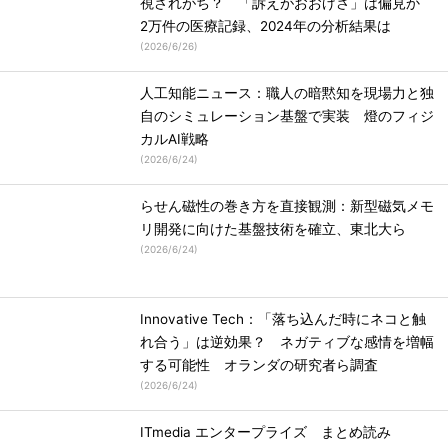
視されがち？ 「訴えがおおげさ」は偏見か
2万件の医療記録、2024年の分析結果は
(
2026/6/26
)
人工知能ニュース：職人の暗黙知を現場力と独
自のシミュレーション基盤で実装 燈のフィジ
カルAI戦略
(
2026/6/24
)
らせん磁性の巻き方を直接観測：新型磁気メモ
リ開発に向けた基盤技術を確立、東北大ら
(
2026/6/24
)
Innovative Tech：「落ち込んだ時にネコと触
れ合う」は逆効果？ ネガティブな感情を増幅
する可能性 オランダの研究者ら調査
(
2026/6/24
)
ITmedia エンタープライズ まとめ読み