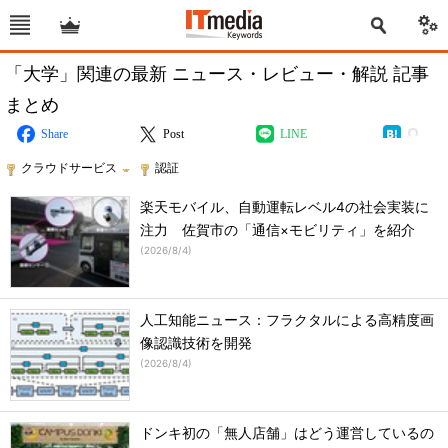
「大学」関連の最新 ニュース・レビュー・解説 記事
まとめ
Share
Post
LINE
クラウドサービス
認証
楽天モバイル、自動運転レベル4の社会実装に
注力 佐賀市の「通信×モビリティ」を紹介
(
2026/8/4
)
人工知能ニュース：フラクタルによる高精度画
像認識技術を開発
(
2026/8/4
)
ドンキ初の「無人店舗」はどう運営しているの