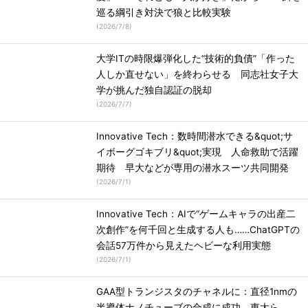
巡る綱引き対決で狼と比較実験
(
2026/7/8
)
大学ITの時限爆弾化した“技術的負債”「作った
人しか直せない」を終わらせる 同志社女子大
学が挑んだ独自認証の脱却
(
2026/7/7
)
Innovative Tech：数時間潜水できる&quot;サ
イボーグゴキブリ&quot;実現 人命救助で活躍
期待 早大などが専用の潜水スーツ共同開発
(
2026/7/1
)
Innovative Tech：AIで“ゲームキャラの出産二
次創作”を何千回と生成する人も……ChatGPTの
会話57万件から見えたヘビーな利用実態
(
2026/7/1
)
GAA型トランジスタのチャネルに：直径1nmの
半導体ナノチューブの合成に成功、東大ら