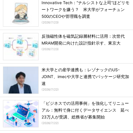
Innovative Tech：“ナルシストな上司”ほどリモ
ートワークを嫌う？ 米大学がフォーチュン
500のCEOや管理職を調査
(
2026/7/23
)
反強磁性体を磁気記録層材料に活用：次世代
MRAM開発に向けた設計指針示す、東京大
(
2026/7/23
)
米大学との産学連携も：レゾナックのUS-
JOINT、imecや大学と連携でパッケージ研究加
速
(
2026/7/22
)
「ビジネスでの活用事例」を強化してリニュー
アル：無料で身に付くデータサイエンス 延べ
23万人が受講、総務省が募集開始
(
2026/7/22
)