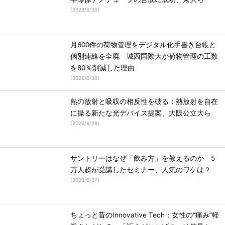
(
2026/6/30
)
月600件の荷物管理をデジタル化手書き台帳と
個別連絡を全廃 城西国際大が荷物管理の工数
を80％削減した理由
(
2026/6/30
)
熱の放射と吸収の相反性を破る：熱放射を自在
に操る新たな光デバイス提案、大阪公立大ら
(
2026/6/29
)
サントリーはなぜ「飲み方」を教えるのか 5
万人超が受講したセミナー、人気のワケは？
(
2026/6/27
)
ちょっと昔のInnovative Tech：女性の“痛み”軽