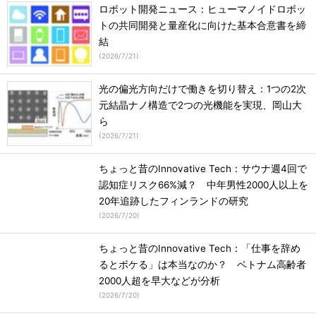
ロボット開発ニュース：ヒューマノイドロボッ
トの共同開発と量産化に向けた基本合意書を締
結
(
2026/7/21
)
光の偏光方向だけで働きを切り替え：1つの2次
元結晶ナノ構造で2つの光機能を実現、岡山大
ら
(
2026/7/21
)
ちょっと昔のInnovative Tech：サウナ週4回で
認知症リスク66%減？ 中年男性2000人以上を
20年追跡したフィンランドの研究
(
2026/7/20
)
ちょっと昔のInnovative Tech：「仕事を辞め
るとボケる」は本当なのか？ ベトナム高齢者
2000人超を早大などが分析
(
2026/7/20
)