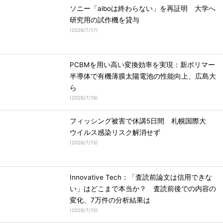
ソニー「aiboは終わらない」を再証明 大学へ
研究用の試作機を貸与
(
2026/7/17
)
PCBMを用い高い変換効率を実現：新ポリマー
半導体で有機薄膜太陽電池の性能向上、広島大
ら
(
2026/7/16
)
フィッシング被害で休講5日間 札幌国際大
ウイルス感染リスク解消せず
(
2026/7/15
)
Innovative Tech：「査読前論文は信用できな
い」はどこまで本当か？ 査読前後での内容の
変化、7万件の分析結果は
(
2026/7/15
)