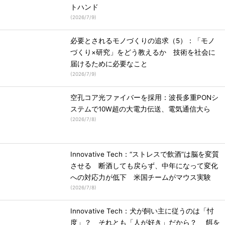
トハンド
(
2026/7/9
)
必要とされるモノづくりの追求（5）：「モノ
づくり×研究」をどう教えるか 技術を社会に
届けるために必要なこと
(
2026/7/9
)
空孔コア光ファイバーを採用：波長多重PONシ
ステムで10W超の大電力伝送、電気通信大ら
(
2026/7/8
)
Innovative Tech：“ストレスで飲酒”は脳を変質
させる 断酒しても戻らず、中年になって変化
への対応力が低下 米国チームがマウス実験
(
2026/7/8
)
Innovative Tech：犬が飼い主に従うのは「忖
度」？ それとも「人が好き」だから？ 餌を