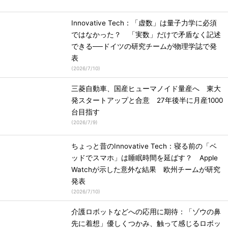
Innovative Tech：「虚数」は量子力学に必須
ではなかった？ 「実数」だけで矛盾なく記述
できる──ドイツの研究チームが物理学誌で発
表
(
2026/7/10
)
三菱自動車、国産ヒューマノイド量産へ 東大
発スタートアップと合意 27年後半に月産1000
台目指す
(
2026/7/9
)
ちょっと昔のInnovative Tech：寝る前の「ベ
ッドでスマホ」は睡眠時間を延ばす？ Apple
Watchが示した意外な結果 欧州チームが研究
発表
(
2026/7/10
)
介護ロボットなどへの応用に期待：「ゾウの鼻
先に着想」優しくつかみ、触って感じるロボッ