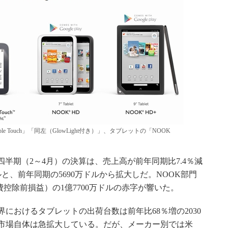
e Touch」「同左（GlowLight付き）」、タブレットの「NOOK
た第4四半期（2～4月）の決算は、売上高が前年同期比7.4％減
ドルと、前年同期の5690万ドルから拡大しだ。NOOK部門
費控除前損益）の1億7700万ドルの赤字が響いた。
の世界におけるタブレットの出荷台数は前年比68％増の2030
市場自体は急拡大している。だが、メーカー別では米