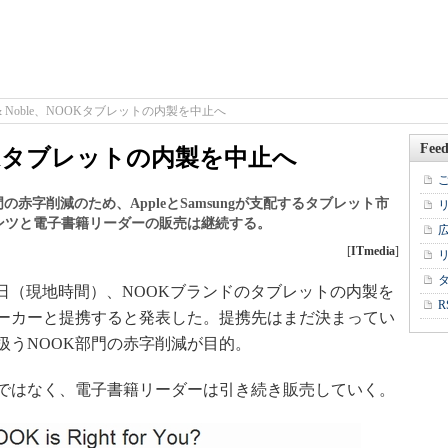
es & Noble、NOOKタブレットの内製を中止へ
Feed
、NOOKタブレットの内製を中止へ
K部門の赤字削減のため、AppleとSamsungが支配するタブレット市
ンツと電子書籍リーダーの販売は継続する。
[
ITmedia
]
は6月25日（現地時間）、NOOKブランドのタブレットの内製を
R
ーカーと提携すると発表した。提携先はまだ決まってい
扱うNOOK部門の赤字削減が目的。
ではなく、電子書籍リーダーは引き続き販売していく。