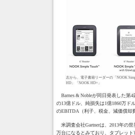
左から、電子書籍リーダーの「NOOK Simpl
HD」「NOOK HD+」
Barnes & Nobleが同日発表し
の13億ドル、純損失は1億1860万
のEBITDA（利子、税金、減価償却
米調査会社Gartnerは、2013年
万台になるとみており、タブレット