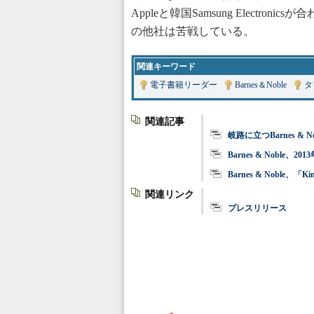
Appleと韓国Samsung Electro
の他社は苦戦している。
関連キーワード
電子書籍リーダー
|
Barnes＆Noble
|
タ
関連記事
岐路に立つBarnes &
Barnes & Noble
Barnes & Noble、
関連リンク
プレスリリース