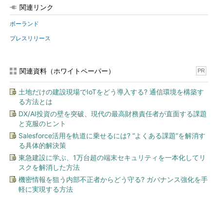
関連リンク
ボーランド
プレスリリース
関連資料（ホワイトペーパー）
PR
土地だけの建設現場でIoTをどう導入する? 通信環境を構築す
る方法とは
DX/AI投資の壁を突破、現代の最高財務責任者が直面する課題
と克服のヒント
Salesforce活用を軌道に乗せるには? “よくある課題”を解消す
る具体的解決策
東急建設に学ぶ、1万台超の端末セキュリティを一本化してリ
スクを解消した方法
機密情報を狙う内部不正者からどう守る? ガバナンス強化を手
軽に実現する方法