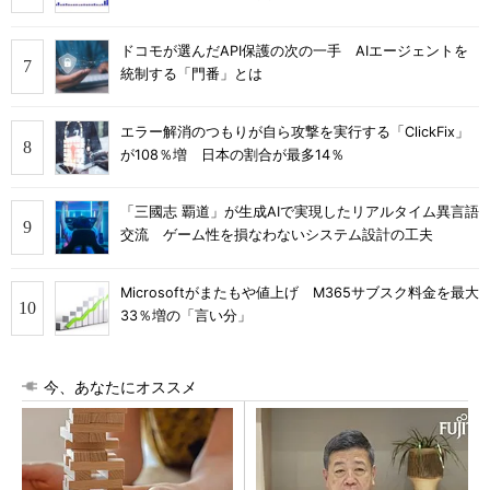
ドコモが選んだAPI保護の次の一手 AIエージェントを
統制する「門番」とは
エラー解消のつもりが自ら攻撃を実行する「ClickFix」
が108％増 日本の割合が最多14％
「三國志 覇道」が生成AIで実現したリアルタイム異言語
交流 ゲーム性を損なわないシステム設計の工夫
Microsoftがまたもや値上げ M365サブスク料金を最大
33％増の「言い分」
今、あなたにオススメ