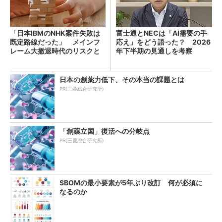
「日本IBMのNHK案件失敗は
富士通とNECは「AI需要の手
既定路線だった」 メインフ
応え」をどう語った？ 2026
レーム大撤退時代のリスクと
年下半期の見通しを考察
教訓
日本の創薬力低下、その本当の課題とは
PR(三菱総合研究所)
「創薬立国」復活への分岐点
PR(三菱総合研究所)
SBOMの最小要素が5年ぶり改訂 何が必須に
なるのか