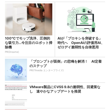
100℃でモップ洗浄、圧倒的
AIが「プロキシを突破する」
な吸引力…今注目のロボット掃
時代へ OpenAIの評価用AI、
除機
ゼロデイ脆弱性を自律悪用
PR(Dreame)
「プロンプトが面倒」の悲鳴を解消！ AI定着
のステップ
PR(ITmedia エンタープライズ)
VMware製品にCVSS 9.8の脆弱性、回避策な
し 速やかなアップデートを推奨