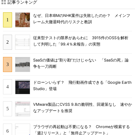
記事ランキング
なぜ、日本IBMのNHK案件は失敗したのか？ メインフ
レーム大撤退時代のリスクと教訓
従来型テストの限界があらわに 3915件のOSSを解析
して判明した「99.4％未報告」の実態
SaaSの価値は“割り勘”だけじゃない 「SaaSの死」論
争を一刀両断
ドローンいらず？ 飛行動画作成できる「Google Earth
Studio」登場
VMware製品にCVSS 9.8の脆弱性、回避策なし 速やか
なアップデートを推奨
ブラウザの再起動は不要になる？ Chromeが模索する
「週2リリース」と「無停止アップデート」