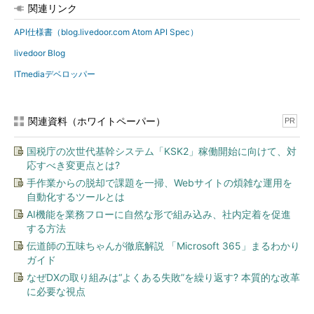
関連リンク
API仕様書（blog.livedoor.com Atom API Spec）
livedoor Blog
ITmediaデベロッパー
関連資料（ホワイトペーパー）
PR
国税庁の次世代基幹システム「KSK2」稼働開始に向けて、対
応すべき変更点とは?
手作業からの脱却で課題を一掃、Webサイトの煩雑な運用を
自動化するツールとは
AI機能を業務フローに自然な形で組み込み、社内定着を促進
する方法
伝道師の五味ちゃんが徹底解説 「Microsoft 365」まるわかり
ガイド
なぜDXの取り組みは“よくある失敗”を繰り返す? 本質的な改革
に必要な視点