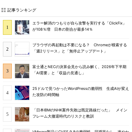
記事ランキング
エラー解消のつもりが自ら攻撃を実行する「ClickFix」
が108％増 日本の割合が最多14％
ブラウザの再起動は不要になる？ Chromeが模索する
「週2リリース」と「無停止アップデート」
富士通とNECの決算会見から読み解く、2026年下半期
「AI需要」と「収益の見通し」
25ドルで見つかったWordPressの脆弱性 生成AIが変え
た攻防の時間軸
「日本IBMのNHK案件失敗は既定路線だった」 メイン
フレーム大撤退時代のリスクと教訓
VMware製品にCVSS 9.8の脆弱性、回避策なし 速やか