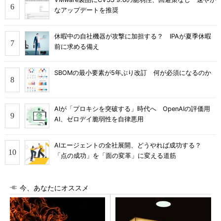
なアップデートを推奨
休暇中の自社機器が攻撃に加担する？ IPAが夏季休暇
前に求める備え
SBOMの最小要素が5年ぶり改訂 何が必須になるのか
AIが「プロキシを突破する」時代へ OpenAIの評価用
AI、ゼロデイ脆弱性を自律悪用
AIエージェントの全社展開、どうやれば成功する？
「点の成功」を「面の変革」に変える道筋
今、あなたにオススメ