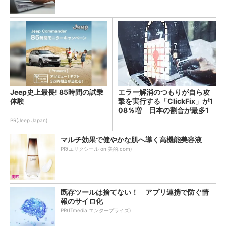
Jeep史上最長! 85時間の試乗
エラー解消のつもりが自ら攻
体験
撃を実行する「ClickFix」が1
08％増 日本の割合が最多1
4％
PR(Jeep Japan)
マルチ効果で健やかな肌へ導く高機能美容液
PR(エリクシール on 美的.com)
既存ツールは捨てない！ アプリ連携で防ぐ情
報のサイロ化
PR(ITmedia エンタープライズ)