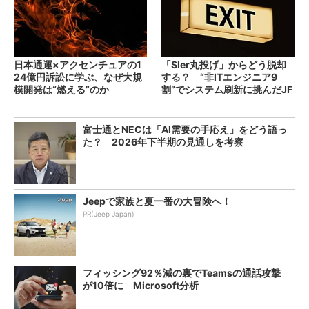
日本通運×アクセンチュアの1
「SIer丸投げ」からどう脱却
24億円訴訟に学ぶ、なぜ大規
する？ “非ITエンジニア9
模開発は“燃える”のか
割”でシステム刷新に挑んだJF
Eスチールに学ぶ
富士通とNECは「AI需要の手応え」をどう語っ
た？ 2026年下半期の見通しを考察
Jeepで家族と夏一番の大冒険へ！
PR(Jeep Japan)
フィッシング92％減の裏でTeamsの通話攻撃
が10倍に Microsoft分析