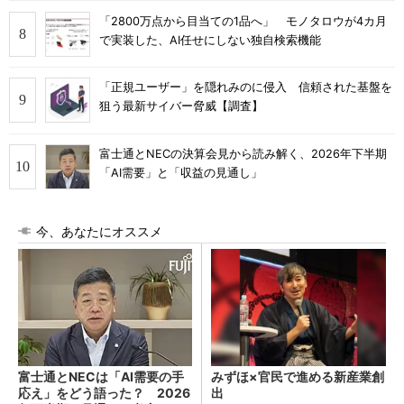
「2800万点から目当ての1品へ」 モノタロウが4カ月
で実装した、AI任せにしない独自検索機能
「正規ユーザー」を隠れみのに侵入 信頼された基盤を
狙う最新サイバー脅威【調査】
富士通とNECの決算会見から読み解く、2026年下半期
「AI需要」と「収益の見通し」
今、あなたにオススメ
富士通とNECは「AI需要の手
みずほ×官民で進める新産業創
応え」をどう語った？ 2026
出