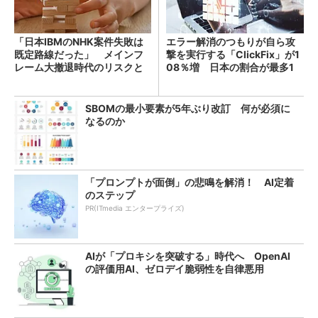
「日本IBMのNHK案件失敗は
エラー解消のつもりが自ら攻
既定路線だった」 メインフ
撃を実行する「ClickFix」が1
レーム大撤退時代のリスクと
08％増 日本の割合が最多1
教訓
4％
SBOMの最小要素が5年ぶり改訂 何が必須に
なるのか
「プロンプトが面倒」の悲鳴を解消！ AI定着
のステップ
PR(ITmedia エンタープライズ)
AIが「プロキシを突破する」時代へ OpenAI
の評価用AI、ゼロデイ脆弱性を自律悪用