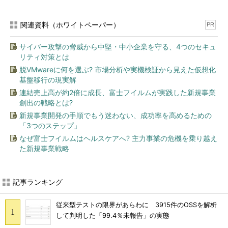
関連資料（ホワイトペーパー）
PR
サイバー攻撃の脅威から中堅・中小企業を守る、4つのセキュ
リティ対策とは
脱VMwareに何を選ぶ? 市場分析や実機検証から見えた仮想化
基盤移行の現実解
連結売上高が約2倍に成長、富士フイルムが実践した新規事業
創出の戦略とは?
新規事業開発の手順でもう迷わない、成功率を高めるための
「3つのステップ」
なぜ富士フイルムはヘルスケアへ? 主力事業の危機を乗り越え
た新規事業戦略
記事ランキング
従来型テストの限界があらわに 3915件のOSSを解析
して判明した「99.4％未報告」の実態