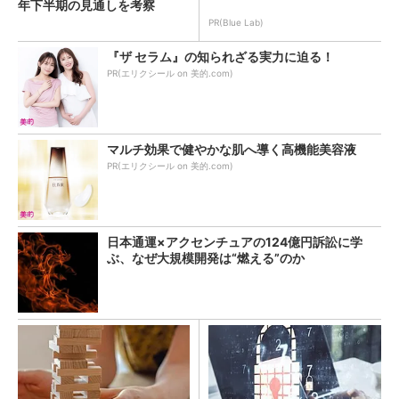
年下半期の見通しを考察
PR(Blue Lab)
『ザ セラム』の知られざる実力に迫る！
PR(エリクシール on 美的.com)
マルチ効果で健やかな肌へ導く高機能美容液
PR(エリクシール on 美的.com)
日本通運×アクセンチュアの124億円訴訟に学
ぶ、なぜ大規模開発は“燃える”のか