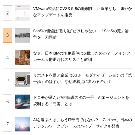
VMware製品にCVSS 9.8の脆弱性、回避策なし 速やか
なアップデートを推奨
SaaSの価値は“割り勘”だけじゃない 「SaaSの死」論
争を一刀両断
なぜ、日本IBMのNHK案件は失敗したのか？ メインフ
レーム大撤退時代のリスクと教訓
リホストを選ぶ企業は63％ モダナイゼーションの「第
一歩」のはずが、なぜ終着点に変わるのか？
ドコモが選んだAPI保護の次の一手 AIエージェントを
統制する「門番」とは
AIを選ぶのは、もうIT部門ではない？ Gartner、日本の
デジタルワークプレースのハイプ・サイクル発表