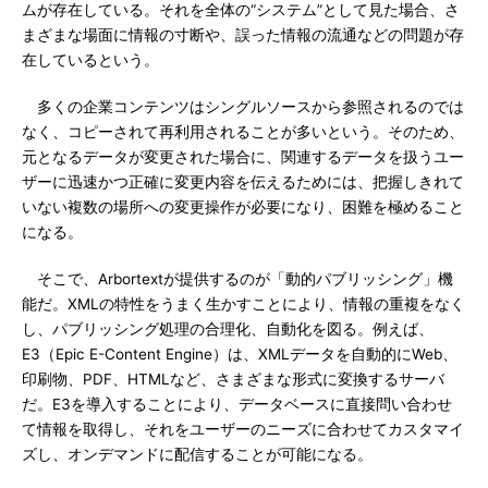
ムが存在している。それを全体の“システム”として見た場合、さ
まざまな場面に情報の寸断や、誤った情報の流通などの問題が存
在しているという。
多くの企業コンテンツはシングルソースから参照されるのでは
なく、コピーされて再利用されることが多いという。そのため、
元となるデータが変更された場合に、関連するデータを扱うユー
ザーに迅速かつ正確に変更内容を伝えるためには、把握しきれて
いない複数の場所への変更操作が必要になり、困難を極めること
になる。
そこで、Arbortextが提供するのが「動的パブリッシング」機
能だ。XMLの特性をうまく生かすことにより、情報の重複をなく
し、パブリッシング処理の合理化、自動化を図る。例えば、
E3（Epic E-Content Engine）は、XMLデータを自動的にWeb、
印刷物、PDF、HTMLなど、さまざまな形式に変換するサーバ
だ。E3を導入することにより、データベースに直接問い合わせ
て情報を取得し、それをユーザーのニーズに合わせてカスタマイ
ズし、オンデマンドに配信することが可能になる。