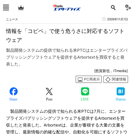
ニュース
2005年11月7日
情報を「コピペ」で使う危うさに対応するソフト
ウェア
製品開発システムの提供で知られる米PTCはエンタープライズパ
ブリッシングソフトウェアを提供するArbortextを買収すると発
表した。
[怒賀新也，ITmedia]
PC用表示
関連情報
Share
Post
LINE
Hatena
製品開発システムの提供で知られる米PTCは7月に、エンター
プライズパブリッシングソフトウェアを提供するArbortextを買
収したと発表した。Arbortextは、企業が蓄積する大量の文書を
管理し、最新情報の的確な配信や、自動化を可能にするソフトウ