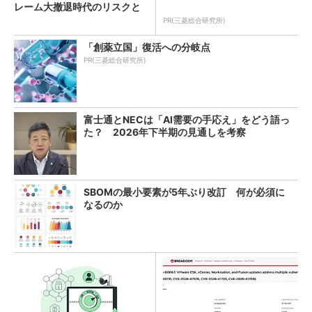
レーム大撤退時代のリスクと
教訓
PR(三菱総合研究所)
「創薬立国」復活への分岐点
PR(三菱総合研究所)
富士通とNECは「AI需要の手応え」をどう語っ
た？ 2026年下半期の見通しを考察
SBOMの最小要素が5年ぶり改訂 何が必須に
なるのか