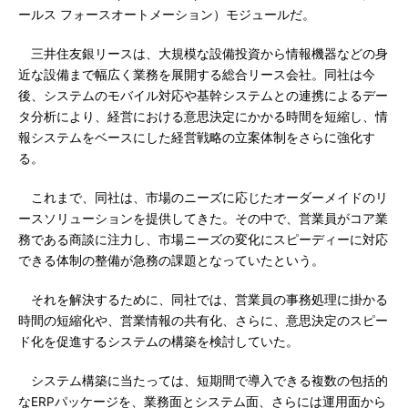
ールス フォースオートメーション）モジュールだ。
三井住友銀リースは、大規模な設備投資から情報機器などの身
近な設備まで幅広く業務を展開する総合リース会社。同社は今
後、システムのモバイル対応や基幹システムとの連携によるデー
タ分析により、経営における意思決定にかかる時間を短縮し、情
報システムをベースにした経営戦略の立案体制をさらに強化す
る。
これまで、同社は、市場のニーズに応じたオーダーメイドのリ
ースソリューションを提供してきた。その中で、営業員がコア業
務である商談に注力し、市場ニーズの変化にスピーディーに対応
できる体制の整備が急務の課題となっていたという。
それを解決するために、同社では、営業員の事務処理に掛かる
時間の短縮化や、営業情報の共有化、さらに、意思決定のスピー
ド化を促進するシステムの構築を検討していた。
システム構築に当たっては、短期間で導入できる複数の包括的
なERPパッケージを、業務面とシステム面、さらには運用面から