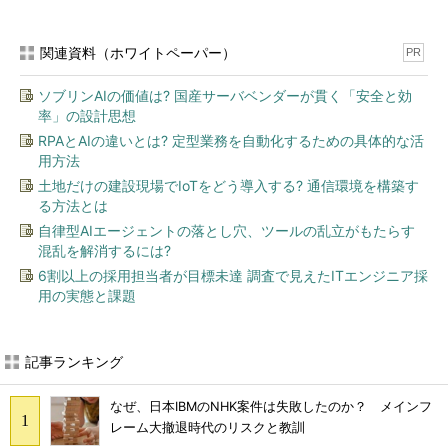
関連資料（ホワイトペーパー）
PR
ソブリンAIの価値は? 国産サーバベンダーが貫く「安全と効
率」の設計思想
RPAとAIの違いとは? 定型業務を自動化するための具体的な活
用方法
土地だけの建設現場でIoTをどう導入する? 通信環境を構築す
る方法とは
自律型AIエージェントの落とし穴、ツールの乱立がもたらす
混乱を解消するには?
6割以上の採用担当者が目標未達 調査で見えたITエンジニア採
用の実態と課題
記事ランキング
なぜ、日本IBMのNHK案件は失敗したのか？ メインフ
レーム大撤退時代のリスクと教訓