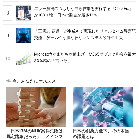
エラー解消のつもりが自ら攻撃を実行する「ClickFix」
が108％増 日本の割合が最多14％
「三國志 覇道」が生成AIで実現したリアルタイム異言語
交流 ゲーム性を損なわないシステム設計の工夫
Microsoftがまたもや値上げ M365サブスク料金を最大
33％増の「言い分」
今、あなたにオススメ
「日本IBMのNHK案件失敗は
日本の創薬力低下、その本当
既定路線だった」 メインフ
の課題とは