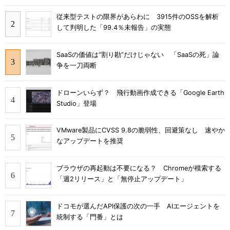
従来型テストの限界があらわに 3915件のOSSを解析
して判明した「99.4％未報告」の実態
SaaSの価値は“割り勘”だけじゃない 「SaaSの死」論
争を一刀両断
ドローンいらず？ 飛行動画作成できる「Google Earth
Studio」登場
VMware製品にCVSS 9.8の脆弱性、回避策なし 速やか
なアップデートを推奨
ブラウザの再起動は不要になる？ Chromeが模索する
「週2リリース」と「無停止アップデート」
ドコモが選んだAPI保護の次の一手 AIエージェントを
統制する「門番」とは