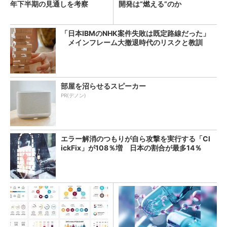
年下半期の見通しを考察
開発は“燃える”のか
「日本IBMのNHK案件失敗は既定路線だった」
メインフレーム大撤退時代のリスクと教訓
部屋を沼らせるスピーカー
PR(デノン)
エラー解消のつもりが自ら攻撃を実行する「Cl
ickFix」が108％増 日本の割合が最多14％