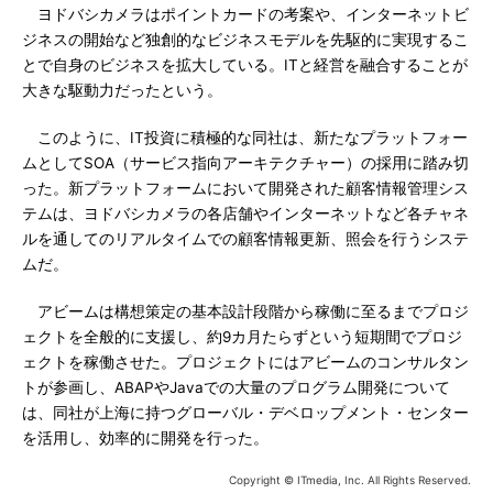
ヨドバシカメラはポイントカードの考案や、インターネットビ
ジネスの開始など独創的なビジネスモデルを先駆的に実現するこ
とで自身のビジネスを拡大している。ITと経営を融合することが
大きな駆動力だったという。
このように、IT投資に積極的な同社は、新たなプラットフォー
ムとしてSOA（サービス指向アーキテクチャー）の採用に踏み切
った。新プラットフォームにおいて開発された顧客情報管理シス
テムは、ヨドバシカメラの各店舗やインターネットなど各チャネ
ルを通してのリアルタイムでの顧客情報更新、照会を行うシステ
ムだ。
アビームは構想策定の基本設計段階から稼働に至るまでプロジ
ェクトを全般的に支援し、約9カ月たらずという短期間でプロジ
ェクトを稼働させた。プロジェクトにはアビームのコンサルタン
トが参画し、ABAPやJavaでの大量のプログラム開発について
は、同社が上海に持つグローバル・デベロップメント・センター
を活用し、効率的に開発を行った。
Copyright © ITmedia, Inc. All Rights Reserved.