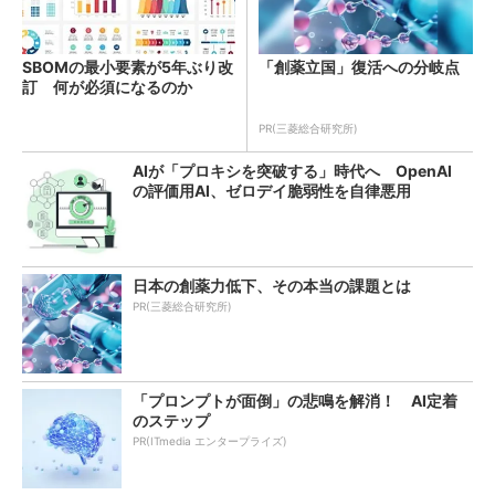
SBOMの最小要素が5年ぶり改
「創薬立国」復活への分岐点
訂 何が必須になるのか
PR(三菱総合研究所)
AIが「プロキシを突破する」時代へ OpenAI
の評価用AI、ゼロデイ脆弱性を自律悪用
日本の創薬力低下、その本当の課題とは
PR(三菱総合研究所)
「プロンプトが面倒」の悲鳴を解消！ AI定着
のステップ
PR(ITmedia エンタープライズ)