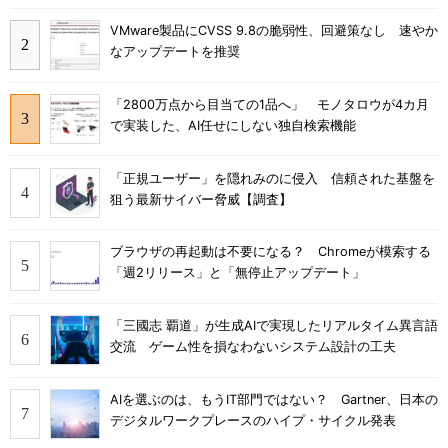
VMware製品にCVSS 9.8の脆弱性、回避策なし 速やか
なアップデートを推奨
「2800万点から目当ての1品へ」 モノタロウが4カ月
で実装した、AI任せにしない独自検索機能
「正規ユーザー」を隠れみのに侵入 信頼された基盤を
狙う最新サイバー脅威【調査】
ブラウザの再起動は不要になる？ Chromeが模索する
「週2リリース」と「無停止アップデート」
「三國志 覇道」が生成AIで実現したリアルタイム異言語
交流 ゲーム性を損なわないシステム設計の工夫
AIを選ぶのは、もうIT部門ではない？ Gartner、日本の
デジタルワークプレースのハイプ・サイクル発表