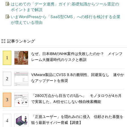
はじめての「データ連携」ガイド:基礎知識からツール選定の
ポイントまで解説
いまWordPressから「SaaS型CMS」への移行を検討する企業
が増えている理由
記事ランキング
なぜ、日本IBMのNHK案件は失敗したのか？ メインフ
レーム大撤退時代のリスクと教訓
VMware製品にCVSS 9.8の脆弱性、回避策なし 速やか
なアップデートを推奨
「2800万点から目当ての1品へ」 モノタロウが4カ月
で実装した、AI任せにしない独自検索機能
「正規ユーザー」を隠れみのに侵入 信頼された基盤を
狙う最新サイバー脅威【調査】