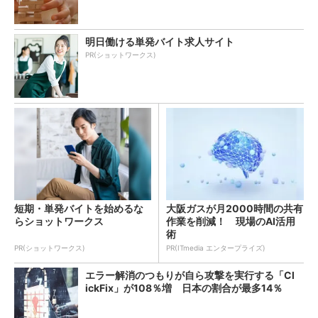
明日働ける単発バイト求人サイト
PR(ショットワークス)
短期・単発バイトを始めるな
大阪ガスが月2000時間の共有
らショットワークス
作業を削減！ 現場のAI活用
術
PR(ショットワークス)
PR(ITmedia エンタープライズ)
エラー解消のつもりが自ら攻撃を実行する「Cl
ickFix」が108％増 日本の割合が最多14％