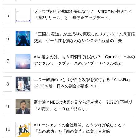
ブラウザの再起動は不要になる？ Chromeが模索する
「週2リリース」と「無停止アップデート」
「三國志 覇道」が生成AIで実現したリアルタイム異言語
交流 ゲーム性を損なわないシステム設計の工夫
AIを選ぶのは、もうIT部門ではない？ Gartner、日本の
デジタルワークプレースのハイプ・サイクル発表
エラー解消のつもりが自ら攻撃を実行する「ClickFix」
が108％増 日本の割合が最多14％
富士通とNECの決算会見から読み解く、2026年下半期
「AI需要」と「収益の見通し」
AIエージェントの全社展開、どうやれば成功する？
「点の成功」を「面の変革」に変える道筋