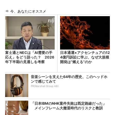
今、あなたにオススメ
富士通とNECは「AI需要の手
日本通運×アクセンチュアの12
応え」をどう語った？ 2026
4億円訴訟に学ぶ、なぜ大規模
年下半期の見通しを考察
開発は“燃える”のか
音楽シーンを支えた64年の歴史、このヘッドホ
ンで感じてみて
PR(Marshall Group AB)
「日本IBMのNHK案件失敗は既定路線だった」
メインフレーム大撤退時代のリスクと教訓