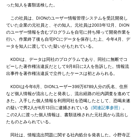
った知人を書類送検した。
この社員は、DIONのユーザー情報管理システムを受託開発し
ていた企業の元社員と、その知人。元社員は2003年12月、DION
のユーザー情報を含むプログラムを自宅に持ち帰って開発作業を
行い、作業終了後も自宅PCにデータを保存した上、今年4月、デ
ータを知人に渡していた疑いがもたれている。
KDDIは、データは同社のプログラムであり、同社に無断でコ
ピーした著作権法違反だとして9月8日に2人を告訴した。情報流
出事件を著作権法違反で立件したケースは初とみられる。
KDDIは今年6月、DIONユーザー399万6789人分の氏名、住所
など個人情報が流出したと発表し、流出経路の社内調査を進めて
きた。入手した個人情報を利用同社を恐喝したとして、恐喝未遂
の疑いで男2人が6月13日に逮捕されている
（関連記事参照）
。
この2人に渡った個人情報は、書類送検された元社員から流出し
たものとみられている。
同社は、情報流出問題に関する社内処分を発表した。小野寺正