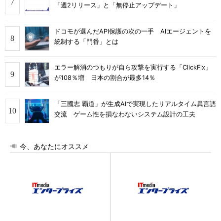
「週2リリース」と「無停止アップデート」
ドコモが選んだAPI保護の次の一手 AIエージェントを
統制する「門番」とは
エラー解消のつもりが自ら攻撃を実行する「ClickFix」
が108％増 日本の割合が最多14％
「三國志 覇道」が生成AIで実現したリアルタイム異言語
交流 ゲーム性を損なわないシステム設計の工夫
今、あなたにオススメ