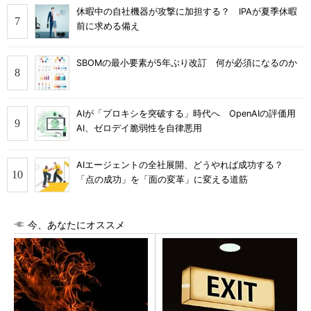
休暇中の自社機器が攻撃に加担する？ IPAが夏季休暇
前に求める備え
SBOMの最小要素が5年ぶり改訂 何が必須になるのか
AIが「プロキシを突破する」時代へ OpenAIの評価用
AI、ゼロデイ脆弱性を自律悪用
AIエージェントの全社展開、どうやれば成功する？
「点の成功」を「面の変革」に変える道筋
今、あなたにオススメ