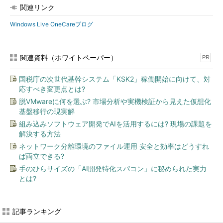
関連リンク
Windows Live OneCareブログ
関連資料（ホワイトペーパー）
PR
国税庁の次世代基幹システム「KSK2」稼働開始に向けて、対
応すべき変更点とは?
脱VMwareに何を選ぶ? 市場分析や実機検証から見えた仮想化
基盤移行の現実解
組み込みソフトウェア開発でAIを活用するには? 現場の課題を
解決する方法
ネットワーク分離環境のファイル運用 安全と効率はどうすれ
ば両立できる?
手のひらサイズの「AI開発特化スパコン」に秘められた実力
とは?
記事ランキング