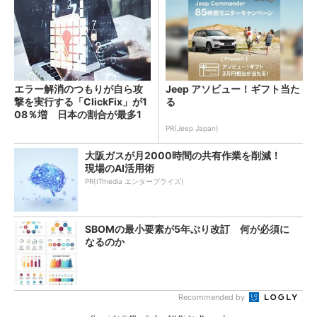
エラー解消のつもりが自ら攻
Jeep アソビュー！ギフト当た
撃を実行する「ClickFix」が1
る
08％増 日本の割合が最多1
4％
PR(Jeep Japan)
大阪ガスが月2000時間の共有作業を削減！
現場のAI活用術
PR(ITmedia エンタープライズ)
SBOMの最小要素が5年ぶり改訂 何が必須に
なるのか
Recommended by