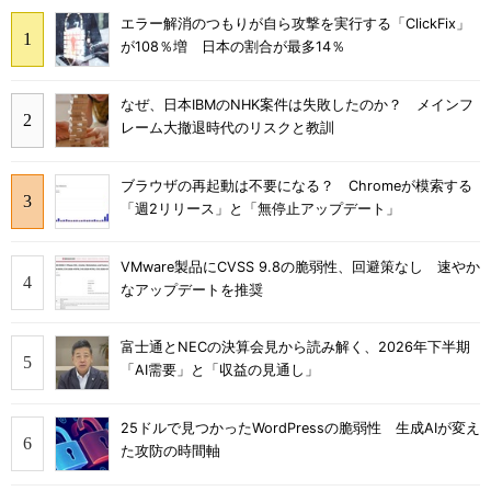
エラー解消のつもりが自ら攻撃を実行する「ClickFix」
が108％増 日本の割合が最多14％
なぜ、日本IBMのNHK案件は失敗したのか？ メインフ
レーム大撤退時代のリスクと教訓
ブラウザの再起動は不要になる？ Chromeが模索する
「週2リリース」と「無停止アップデート」
VMware製品にCVSS 9.8の脆弱性、回避策なし 速やか
なアップデートを推奨
富士通とNECの決算会見から読み解く、2026年下半期
「AI需要」と「収益の見通し」
25ドルで見つかったWordPressの脆弱性 生成AIが変え
た攻防の時間軸