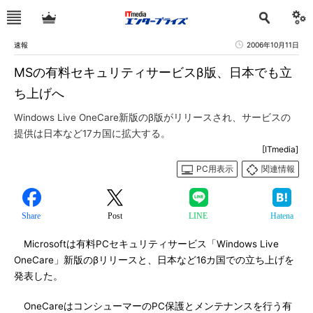
速報
2006年10月11日
MSの有料セキュリティサービスβ版、日本でも立
ち上げへ
Windows Live OneCare新版のβ版がリリースされ、サービスの
提供は日本など17カ国に拡大する。
[ITmedia]
PC用表示
関連情報
Share
Post
LINE
Hatena
Microsoftは有料PCセキュリティサービス「Windows Live
OneCare」新版のβリリースと、日本など16カ国での立ち上げを
発表した。
OneCareはコンシューマーのPC保護とメンテナンスを行う有