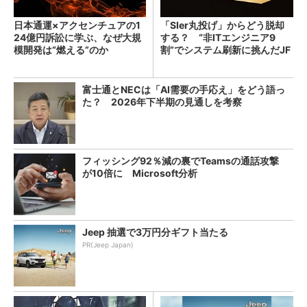
日本通運×アクセンチュアの1
「SIer丸投げ」からどう脱却
24億円訴訟に学ぶ、なぜ大規
する？ “非ITエンジニア9
模開発は“燃える”のか
割”でシステム刷新に挑んだJF
Eスチールに学ぶ
富士通とNECは「AI需要の手応え」をどう語っ
た？ 2026年下半期の見通しを考察
フィッシング92％減の裏でTeamsの通話攻撃
が10倍に Microsoft分析
Jeep 抽選で3万円分ギフト当たる
PR(Jeep Japan)