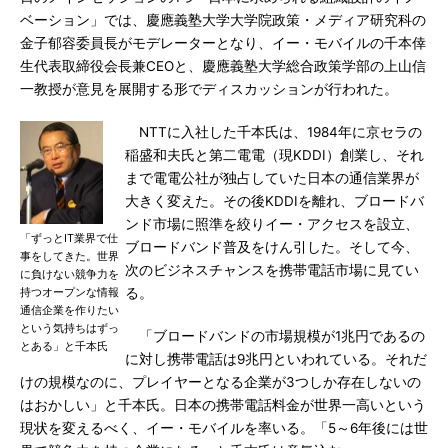
ベーション」では、慶應義塾大学大学院政策・メディア研究科の
金子郁容委員長がモデレーターとなり、イー・モバイルの千本倖
生代表取締役会長兼CEOと、慶應義塾大学総合政策学部の上山信
一教授が意見を展開する形でディスカッションが行われた。
NTTに入社した千本氏は、1984年に京セラの
稲盛和夫氏と第二電電（現KDDI）創業し、それ
まで電電公社が独占していた日本の通信業界が
大きく変えた。その後KDDIを離れ、ブロードバ
ンド市場に照準を絞りイー・アクセスを設立、
「ずっとIT業界で仕
ブロードバンド普及をけん引した。そして今、
事をしてきた。世界
次のビジネスチャンスを携帯電話市場に見てい
に負けない競争力を
持つオープンな情報
る。
通信企業を作りたい
という気持ちはずっ
「ブロードバンドの市場規模が1兆円であるの
とある」と千本氏
に対し携帯電話は9兆円といわれている。それだ
けの規模なのに、プレイヤーとなる企業が3つしか存在しないの
はおかしい」と千本氏。日本の携帯電話料金が世界一高いという
現状を変えるべく、イー・モバイルを率いる。「5～6年後には世