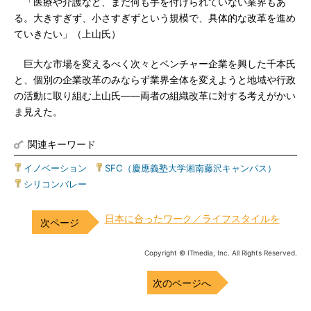
「医療や介護など、まだ何も手を付けられていない業界もあ
る。大きすぎず、小さすぎずという規模で、具体的な改革を進め
ていきたい」（上山氏）
巨大な市場を変えるべく次々とベンチャー企業を興した千本氏
と、個別の企業改革のみならず業界全体を変えようと地域や行政
の活動に取り組む上山氏――両者の組織改革に対する考えがかい
ま見えた。
関連キーワード
イノベーション
|
SFC（慶應義塾大学湘南藤沢キャンパス）
|
シリコンバレー
日本に合ったワーク／ライフスタイルを
Copyright © ITmedia, Inc. All Rights Reserved.
次のページへ