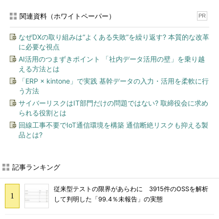
関連資料（ホワイトペーパー）
PR
なぜDXの取り組みは“よくある失敗”を繰り返す? 本質的な改革
に必要な視点
AI活用のつまずきポイント 「社内データ活用の壁」を乗り越
える方法とは
「ERP × kintone」で実践 基幹データの入力・活用を柔軟に行
う方法
サイバーリスクはIT部門だけの問題ではない? 取締役会に求め
られる役割とは
回線工事不要でIoT通信環境を構築 通信断絶リスクも抑える製
品とは?
記事ランキング
従来型テストの限界があらわに 3915件のOSSを解析
して判明した「99.4％未報告」の実態