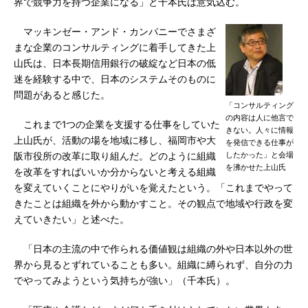
界で競争力を持つ企業になる」と千本氏は意気込む。
マッキンゼー・アンド・カンパニーでさまざ
まな企業のコンサルティングに着手してきた上
山氏は、日本長期信用銀行の破綻など日本の低
迷を経験する中で、日本のシステムそのものに
問題があると感じた。
「コンサルティング
の内容は人に他言で
これまで1つの企業を支援する仕事をしていた
きない。人々に情報
上山氏が、活動の場を地域に移し、福岡市や大
を発信できる仕事が
したかった」と会場
阪市役所の改革に取り組んだ。どのように組織
を沸かせた上山氏
を改革をすればいいか分からないと考える組織
を変えていくことにやりがいを覚えたという。「これまでやって
きたことは組織を外から動かすこと。その観点で地域や行政を変
えていきたい」と述べた。
「日本の主流の中で作られる価値観は組織の外や日本以外の世
界から見るとずれていることも多い。組織に縛られず、自分の力
でやってみようという気持ちが強い」（千本氏）。