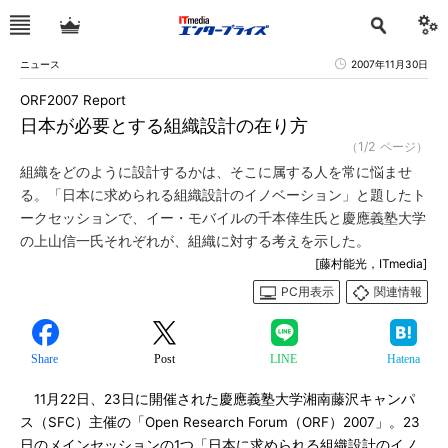
ニュース
2007年11月30日
ORF2007 Report
日本が必要とする組織設計の在り方
（1/2 ページ）
組織をどのように設計するかは、そこに属する人を常に悩ませ
る。「日本に求められる組織設計のイノベーション」と題したト
ークセッションで、イー・モバイルの千本倖生氏と慶應義塾大学
の上山信一氏それぞれが、組織に対する考えを示した。
[藤村能光，ITmedia]
PC用表示
関連情報
Share
Post
LINE
Hatena
11月22日、23日に開催された慶應義塾大学湘南藤沢キャンパ
ス（SFC）主催の「Open Research Forum（ORF）2007」。23
日のメインセッションの1つ「日本に求められる組織設計のイノ