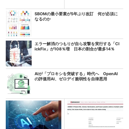
教訓
SBOMの最小要素が5年ぶり改訂 何が必須に
なるのか
エラー解消のつもりが自ら攻撃を実行する「Cl
ickFix」が108％増 日本の割合が最多14％
AIが「プロキシを突破する」時代へ OpenAI
の評価用AI、ゼロデイ脆弱性を自律悪用