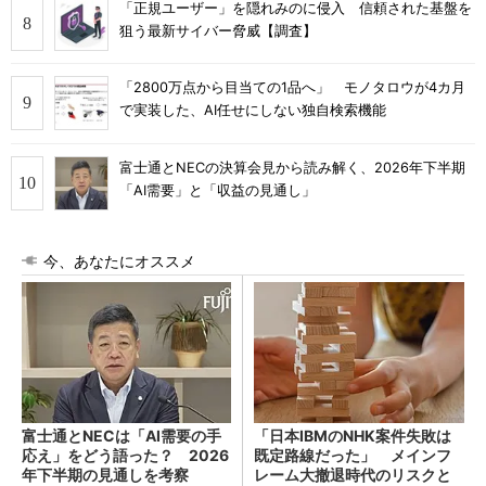
「正規ユーザー」を隠れみのに侵入 信頼された基盤を
狙う最新サイバー脅威【調査】
「2800万点から目当ての1品へ」 モノタロウが4カ月
で実装した、AI任せにしない独自検索機能
富士通とNECの決算会見から読み解く、2026年下半期
「AI需要」と「収益の見通し」
今、あなたにオススメ
富士通とNECは「AI需要の手
「日本IBMのNHK案件失敗は
応え」をどう語った？ 2026
既定路線だった」 メインフ
年下半期の見通しを考察
レーム大撤退時代のリスクと