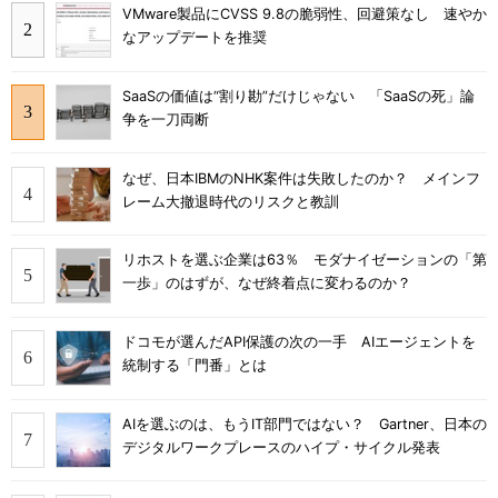
VMware製品にCVSS 9.8の脆弱性、回避策なし 速やか
なアップデートを推奨
SaaSの価値は“割り勘”だけじゃない 「SaaSの死」論
争を一刀両断
なぜ、日本IBMのNHK案件は失敗したのか？ メインフ
レーム大撤退時代のリスクと教訓
リホストを選ぶ企業は63％ モダナイゼーションの「第
一歩」のはずが、なぜ終着点に変わるのか？
ドコモが選んだAPI保護の次の一手 AIエージェントを
統制する「門番」とは
AIを選ぶのは、もうIT部門ではない？ Gartner、日本の
デジタルワークプレースのハイプ・サイクル発表