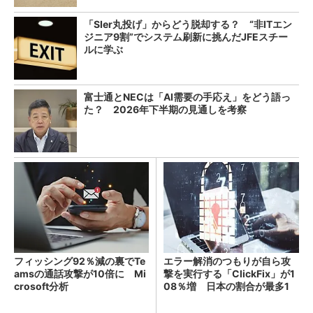
「SIer丸投げ」からどう脱却する？ “非ITエン
ジニア9割”でシステム刷新に挑んだJFEスチー
ルに学ぶ
富士通とNECは「AI需要の手応え」をどう語っ
た？ 2026年下半期の見通しを考察
フィッシング92％減の裏でTe
エラー解消のつもりが自ら攻
amsの通話攻撃が10倍に Mi
撃を実行する「ClickFix」が1
crosoft分析
08％増 日本の割合が最多1
4％