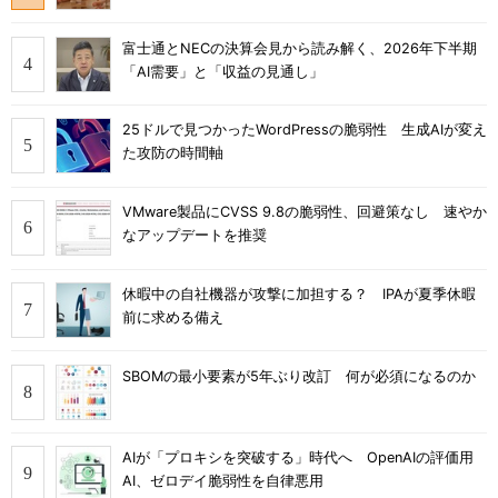
富士通とNECの決算会見から読み解く、2026年下半期
「AI需要」と「収益の見通し」
25ドルで見つかったWordPressの脆弱性 生成AIが変え
た攻防の時間軸
VMware製品にCVSS 9.8の脆弱性、回避策なし 速やか
なアップデートを推奨
休暇中の自社機器が攻撃に加担する？ IPAが夏季休暇
前に求める備え
SBOMの最小要素が5年ぶり改訂 何が必須になるのか
AIが「プロキシを突破する」時代へ OpenAIの評価用
AI、ゼロデイ脆弱性を自律悪用