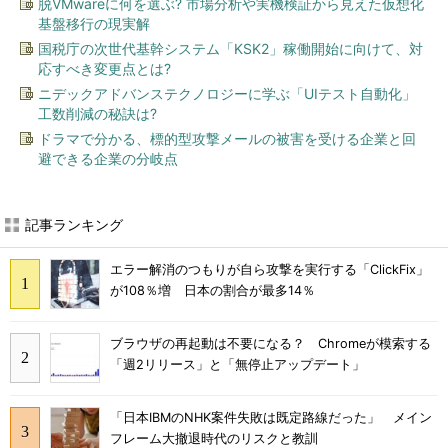
脱VMwareに何を選ぶ? 市場分析や実機検証から見えた仮想化
基盤移行の現実解
国税庁の次世代基幹システム「KSK2」稼働開始に向けて、対
応すべき変更点とは?
ニデックアドバンステクノロジーに学ぶ「UIテスト自動化」
工数削減の秘訣は?
ドラマで分かる、標的型攻撃メールの被害を受ける企業と回
避できる企業の分岐点
記事ランキング
エラー解消のつもりが自ら攻撃を実行する「ClickFix」
が108％増 日本の割合が最多14％
ブラウザの再起動は不要になる？ Chromeが模索する
「週2リリース」と「無停止アップデート」
「日本IBMのNHK案件失敗は既定路線だった」 メイン
フレーム大撤退時代のリスクと教訓