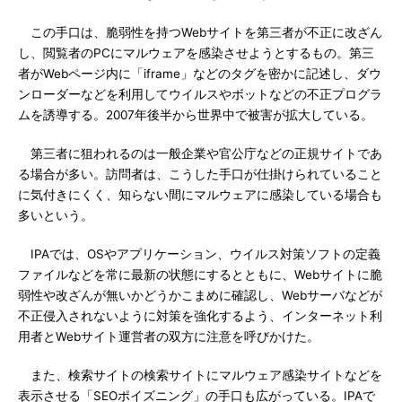
この手口は、脆弱性を持つWebサイトを第三者が不正に改ざん
し、閲覧者のPCにマルウェアを感染させようとするもの。第三
者がWebページ内に「iframe」などのタグを密かに記述し、ダウ
ンローダーなどを利用してウイルスやボットなどの不正プログラ
ムを誘導する。2007年後半から世界中で被害が拡大している。
第三者に狙われるのは一般企業や官公庁などの正規サイトであ
る場合が多い。訪問者は、こうした手口が仕掛けられていること
に気付きにくく、知らない間にマルウェアに感染している場合も
多いという。
IPAでは、OSやアプリケーション、ウイルス対策ソフトの定義
ファイルなどを常に最新の状態にするとともに、Webサイトに脆
弱性や改ざんが無いかどうかこまめに確認し、Webサーバなどが
不正侵入されないように対策を強化するよう、インターネット利
用者とWebサイト運営者の双方に注意を呼びかけた。
また、検索サイトの検索サイトにマルウェア感染サイトなどを
表示させる「SEOポイズニング」の手口も広がっている。IPAで