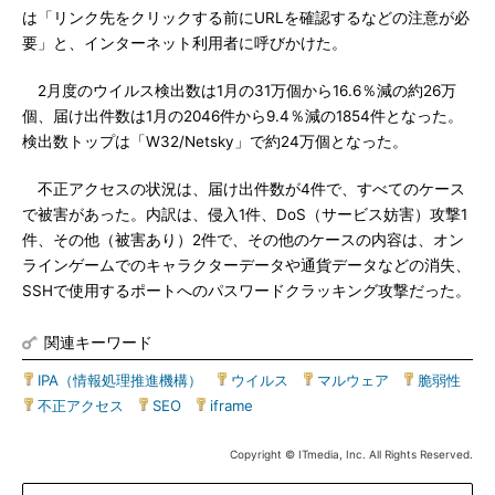
は「リンク先をクリックする前にURLを確認するなどの注意が必
要」と、インターネット利用者に呼びかけた。
2月度のウイルス検出数は1月の31万個から16.6％減の約26万
個、届け出件数は1月の2046件から9.4％減の1854件となった。
検出数トップは「W32/Netsky」で約24万個となった。
不正アクセスの状況は、届け出件数が4件で、すべてのケース
で被害があった。内訳は、侵入1件、DoS（サービス妨害）攻撃1
件、その他（被害あり）2件で、その他のケースの内容は、オン
ラインゲームでのキャラクターデータや通貨データなどの消失、
SSHで使用するポートへのパスワードクラッキング攻撃だった。
関連キーワード
IPA（情報処理推進機構）
|
ウイルス
|
マルウェア
|
脆弱性
|
不正アクセス
|
SEO
|
iframe
Copyright © ITmedia, Inc. All Rights Reserved.