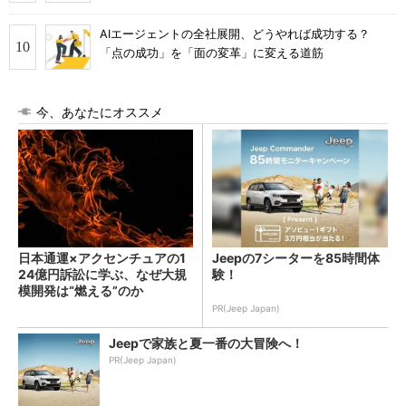
AIエージェントの全社展開、どうやれば成功する？
「点の成功」を「面の変革」に変える道筋
今、あなたにオススメ
日本通運×アクセンチュアの1
Jeepの7シーターを85時間体
24億円訴訟に学ぶ、なぜ大規
験！
模開発は“燃える”のか
PR(Jeep Japan)
Jeepで家族と夏一番の大冒険へ！
PR(Jeep Japan)