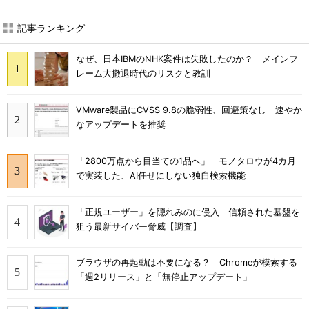
記事ランキング
なぜ、日本IBMのNHK案件は失敗したのか？ メインフ
レーム大撤退時代のリスクと教訓
VMware製品にCVSS 9.8の脆弱性、回避策なし 速やか
なアップデートを推奨
「2800万点から目当ての1品へ」 モノタロウが4カ月
で実装した、AI任せにしない独自検索機能
「正規ユーザー」を隠れみのに侵入 信頼された基盤を
狙う最新サイバー脅威【調査】
ブラウザの再起動は不要になる？ Chromeが模索する
「週2リリース」と「無停止アップデート」