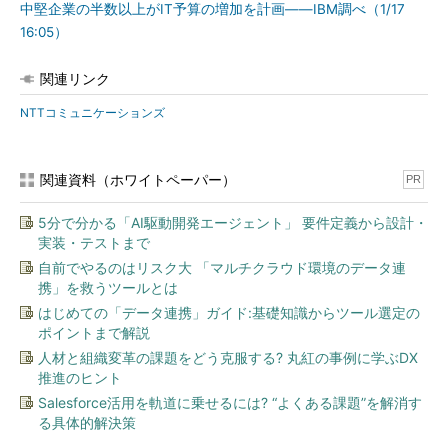
中堅企業の半数以上がIT予算の増加を計画――IBM調べ（1/17
16:05）
関連リンク
NTTコミュニケーションズ
関連資料（ホワイトペーパー）
PR
5分で分かる「AI駆動開発エージェント」 要件定義から設計・
実装・テストまで
自前でやるのはリスク大 「マルチクラウド環境のデータ連
携」を救うツールとは
はじめての「データ連携」ガイド:基礎知識からツール選定の
ポイントまで解説
人材と組織変革の課題をどう克服する? 丸紅の事例に学ぶDX
推進のヒント
Salesforce活用を軌道に乗せるには? “よくある課題”を解消す
る具体的解決策