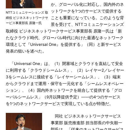
か、グローバル化に対応し、国内外のネ
ットワークを1つのサービスで提供する
NTTコミュニケーションズ 取
ことも重要になっている。このような背
締役 ビジネスネットワークサ
ービス事業部長 原隆一氏
景を受けて、NTTコミュニケーションズ
取締役 ビジネスネットワークサービス事業部長 原隆一氏は「新
たなクラウド時代、グローバル時代に向けた最適なネットワーク
環境として『Universal One』を提供する」（同）と新サービス
発表の狙いを述べた。
「Universal One」は、（1）閉塞域とクラウドを直結して安全
に利用する「クラウドシームレス」、（2）レイヤー2／レイヤー
3をシームレスに接続する「レイヤーシームレス」、（3）端末
からクラウドまで運用・保守を一元化する「シームレスオペレー
ション」、（4）国内外ネットワークを統合して提供する「グロ
ーバルシームレス」（9月以降提供予定）――の4つのサービス
を1つのネットワークサービスで実現している点が特徴だ。
同社 ビジネスネットワークサービス
事業部 販売推進部 担当部長の中矢順一
郎氏は、「従来のネットワークサービス