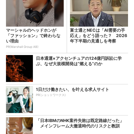
マーシャルのヘッドホンが
富士通とNECは「AI需要の手
「ファッション」で終わらな
応え」をどう語った？ 2026
い理由
年下半期の見通しを考察
PR(Marshall Group AB)
日本通運×アクセンチュアの124億円訴訟に学
ぶ、なぜ大規模開発は“燃える”のか
1日だけ働きたい、を叶える求人サイト
PR(ショットワークス)
「日本IBMのNHK案件失敗は既定路線だった」
メインフレーム大撤退時代のリスクと教訓