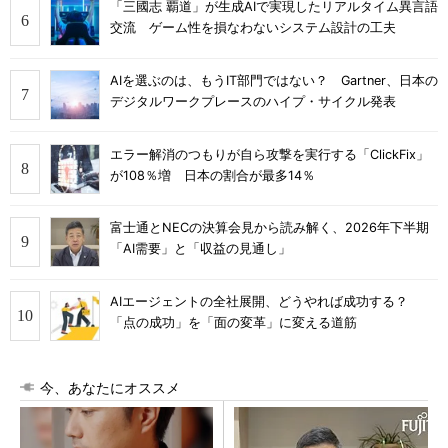
「三國志 覇道」が生成AIで実現したリアルタイム異言語
交流 ゲーム性を損なわないシステム設計の工夫
AIを選ぶのは、もうIT部門ではない？ Gartner、日本の
デジタルワークプレースのハイプ・サイクル発表
エラー解消のつもりが自ら攻撃を実行する「ClickFix」
が108％増 日本の割合が最多14％
富士通とNECの決算会見から読み解く、2026年下半期
「AI需要」と「収益の見通し」
AIエージェントの全社展開、どうやれば成功する？
「点の成功」を「面の変革」に変える道筋
今、あなたにオススメ