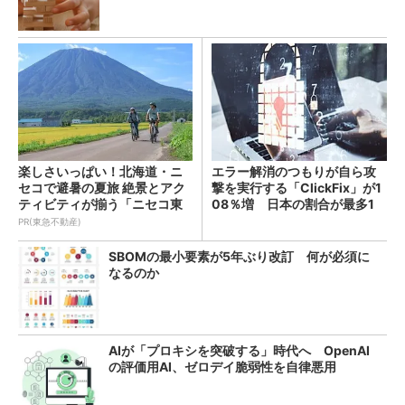
楽しさいっぱい！北海道・ニ
エラー解消のつもりが自ら攻
セコで避暑の夏旅 絶景とアク
撃を実行する「ClickFix」が1
ティビティが揃う「ニセコ東
08％増 日本の割合が最多1
急 グラン・ヒラフ」～東急不
4％
PR(東急不動産)
動産
SBOMの最小要素が5年ぶり改訂 何が必須に
なるのか
AIが「プロキシを突破する」時代へ OpenAI
の評価用AI、ゼロデイ脆弱性を自律悪用