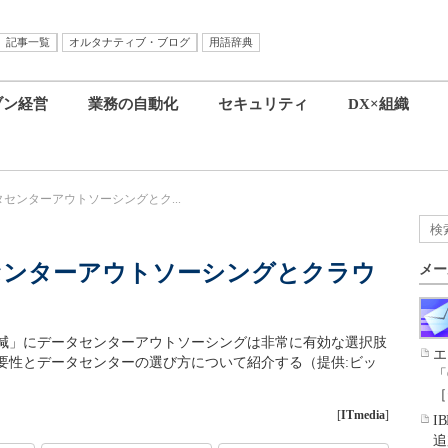
記事一覧
オルタナティブ・ブログ
用語辞典
ブン経営
業務の自動化
セキュリティ
DX×組織
タセンターアウトソーシングとク...
センターアウトソーシングとクラウ
メー
削減」にデータセンターアウトソーシングは非常に有効な選択肢
エ
要性とデータセンターの選び方について紹介する（提供:ビッ
「
［
[
ITmedia
]
I
追