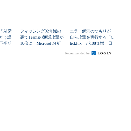
「AI需
フィッシング92％減の
エラー解消のつもりが
どう語
裏でTeamsの通話攻撃が
自ら攻撃を実行する「C
年下半期
10倍に Microsoft分析
lickFix」が108％増 日
本の割...
Recommended by