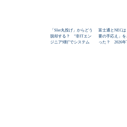
「SIer丸投げ」からどう
富士通とNECは
脱却する？ “非ITエン
要の手応え」を
ジニア9割”でシステム
った？ 2026
刷新に挑...
の見通しを考...