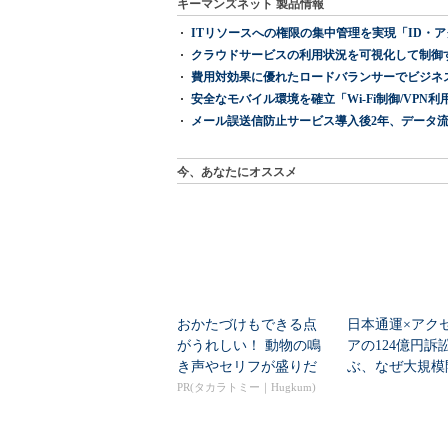
キーマンズネット 製品情報
ITリソースへの権限の集中管理を実現「ID・アクセス管理 『I
クラウドサービスの利用状況を可視化して制御する「次
費用対効果に優れたロードバランサーでビジネ
安全なモバイル環境を確立「Wi-Fi制御/VPN利用の強制
メール誤送信防止サービス導入後2年、データ流
今、あなたにオススメ
おかたづけもできる点
日本通運×アク
がうれしい！ 動物の鳴
アの124億円訴
き声やセリフが盛りだ
ぶ、なぜ大規模
くさんの「アニア ...
は“燃える”のか
PR(タカラトミー｜Hugkum)