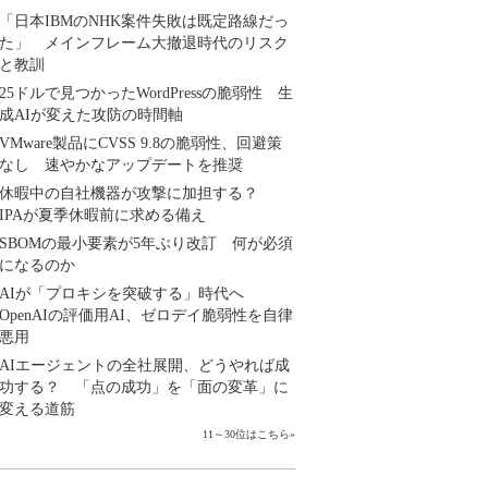
「日本IBMのNHK案件失敗は既定路線だっ
た」 メインフレーム大撤退時代のリスク
と教訓
25ドルで見つかったWordPressの脆弱性 生
成AIが変えた攻防の時間軸
VMware製品にCVSS 9.8の脆弱性、回避策
なし 速やかなアップデートを推奨
休暇中の自社機器が攻撃に加担する？
IPAが夏季休暇前に求める備え
SBOMの最小要素が5年ぶり改訂 何が必須
になるのか
AIが「プロキシを突破する」時代へ
OpenAIの評価用AI、ゼロデイ脆弱性を自律
悪用
AIエージェントの全社展開、どうやれば成
功する？ 「点の成功」を「面の変革」に
変える道筋
11～30位はこちら
»