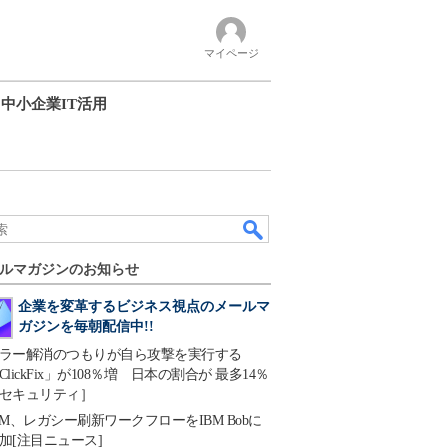
マイページ
中小企業IT活用
ルマガジンのお知らせ
企業を変革するビジネス視点のメールマ
ガジンを毎朝配信中!!
ラー解消のつもりが自ら攻撃を実行する
ClickFix」が108％増 日本の割合が 最多14％
セキュリティ］
BM、レガシー刷新ワークフローをIBM Bobに
加[注目ニュース]