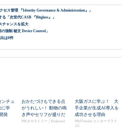
dentity Governance & Administration』」
世代CASB 『Bitglass』」
スチャンスを拡大
 秘文 Device Control」
出は0件
センチュ
おかたづけもできる点
大阪ガスに学ぶ！ 大
訟に学
がうれしい！ 動物の鳴
手企業が生成AI導入を
開発
き声やセリフが盛りだ
成功させる理由
くさんの「アニア ...
PR(タカラトミー｜Hugkum)
PR(ITmedia エンタープライ
ズ)