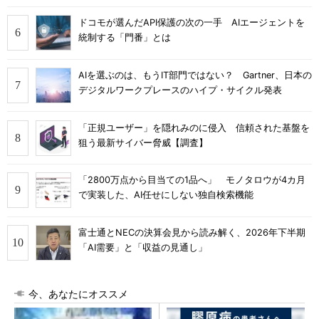
ドコモが選んだAPI保護の次の一手 AIエージェントを
統制する「門番」とは
AIを選ぶのは、もうIT部門ではない？ Gartner、日本の
デジタルワークプレースのハイプ・サイクル発表
「正規ユーザー」を隠れみのに侵入 信頼された基盤を
狙う最新サイバー脅威【調査】
「2800万点から目当ての1品へ」 モノタロウが4カ月
で実装した、AI任せにしない独自検索機能
富士通とNECの決算会見から読み解く、2026年下半期
「AI需要」と「収益の見通し」
今、あなたにオススメ