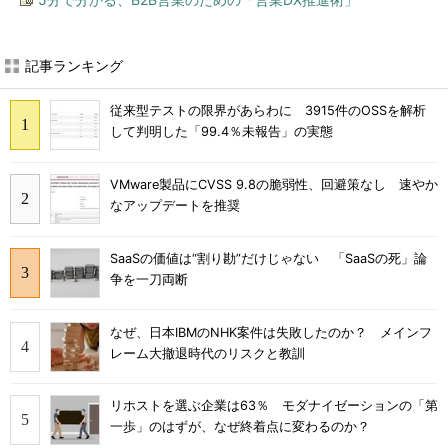
記事ランキング
従来型テストの限界があらわに 3915件のOSSを解析
して判明した「99.4％未報告」の実態
VMware製品にCVSS 9.8の脆弱性、回避策なし 速やか
なアップデートを推奨
SaaSの価値は“割り勘”だけじゃない 「SaaSの死」論
争を一刀両断
なぜ、日本IBMのNHK案件は失敗したのか？ メインフ
レーム大撤退時代のリスクと教訓
リホストを選ぶ企業は63％ モダナイゼーションの「第
一歩」のはずが、なぜ終着点に変わるのか？