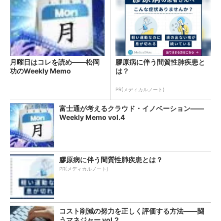
月曜日はコレを読め――松岡
膠原病に伴う間質性肺疾患と
功のWeekly Memo
は？
PR(メディカルノート)
富士通が考えるクラウド・イノベーション――
Weekly Memo vol.4
膠原病に伴う間質性肺疾患とは？
PR(メディカルノート)
コスト削減の努力を正しく評価する方法――闘
うマネジャー vol.2