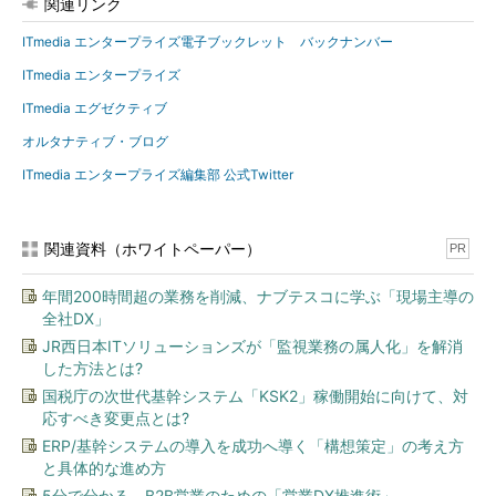
関連リンク
ITmedia エンタープライズ電子ブックレット バックナンバー
ITmedia エンタープライズ
ITmedia エグゼクティブ
オルタナティブ・ブログ
ITmedia エンタープライズ編集部 公式Twitter
関連資料（ホワイトペーパー）
PR
年間200時間超の業務を削減、ナブテスコに学ぶ「現場主導の
全社DX」
JR西日本ITソリューションズが「監視業務の属人化」を解消
した方法とは?
国税庁の次世代基幹システム「KSK2」稼働開始に向けて、対
応すべき変更点とは?
ERP/基幹システムの導入を成功へ導く「構想策定」の考え方
と具体的な進め方
5分で分かる、B2B営業のための「営業DX推進術」