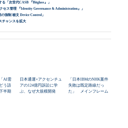
世代CASB 『Bitglass』」
dentity Governance & Administration』」
 秘文 Device Control」
スチャンスを拡大
「AI需
日本通運×アクセンチュ
「日本IBMのNHK案件
どう語
アの124億円訴訟に学
失敗は既定路線だっ
年下半期
ぶ、なぜ大規模開発
た」 メインフレーム
は“燃える”のか
大撤退時代のリスク...