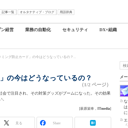
記事一覧
オルタナティブ・ブログ
用語辞典
ブン経営
業務の自動化
セキュリティ
DX×組織
キミング防止カード」の今はどうなっているの？...
ド」の今はどうなっているの？
メー
（1/2 ページ）
社会で注目され、その対策グッズがブームになった。その効果
い。
な
は
[萩原栄幸，
ITmedia
]
に
エ
見る
Share
「