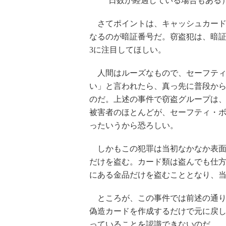
日数が経過している場合もある
さてポイントは、キャッシュカード
なるのが暗証番号だ。窃盗犯は、暗
3に注目してほしい。
人間はルーズなもので、セーフティ
い」と言われたら、真っ先に普段か
のだ。上述の事件で窃盗グループは
被害者のほとんどが、セーフティ・
ったいうから恐ろしい。
しかもこの犯罪は当初なかなか表面
だけを盗む。カード類は盗んでも仕方
にある金品だけを盗むこととなり、
ところが、この事件では前述の通り
偽造カードを作成するだけで元に戻
っていることを認識できないのだ。