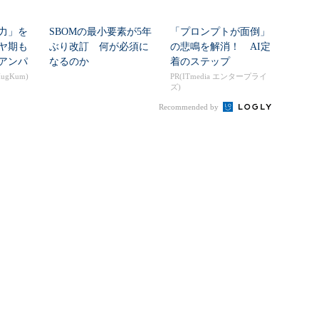
力」を
SBOMの最小要素が5年
「プロンプトが面倒」
ヤ期も
ぶり改訂 何が必須に
の悲鳴を解消！ AI定
アンパ
なるのか
着のステップ
ん...
gKum)
PR(ITmedia エンタープライ
ズ)
Recommended by