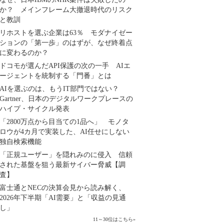
か？ メインフレーム大撤退時代のリスク
と教訓
リホストを選ぶ企業は63％ モダナイゼー
ションの「第一歩」のはずが、なぜ終着点
に変わるのか？
ドコモが選んだAPI保護の次の一手 AIエ
ージェントを統制する「門番」とは
AIを選ぶのは、もうIT部門ではない？
Gartner、日本のデジタルワークプレースの
ハイプ・サイクル発表
「2800万点から目当ての1品へ」 モノタ
ロウが4カ月で実装した、AI任せにしない
独自検索機能
「正規ユーザー」を隠れみのに侵入 信頼
された基盤を狙う最新サイバー脅威【調
査】
富士通とNECの決算会見から読み解く、
2026年下半期「AI需要」と「収益の見通
し」
11～30位はこちら
»