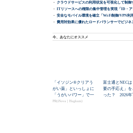
クラウドサービスの利用状況を可視化して制御する「次
ITリソースへの権限の集中管理を実現「ID・アクセス管理 『I
安全なモバイル環境を確立「Wi-Fi制御/VPN利用の強制
費用対効果に優れたロードバランサーでビジネ
今、あなたにオススメ
「イソジン®クリアう
富士通とNECは
がい薬」といっしょに
要の手応え」を
「うがいパワー」で一
った？ 2026
年中！ 健やか
の見通しを考...
PR(iNova｜Hugkum)