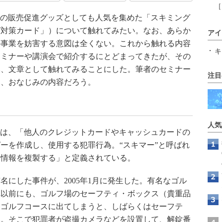
［
系の販売促進グッズとしても人気を集めた「スキミング
グ対策カード」）について触れてみたい。なお、あらか
アイ
の事業を妨害する意図は全くない。これから触れる内容
キ
セミナーや講演会で紹介するにとどまってきたが、その
い、文章として触れてみることにした。筆者のセミナー
注目
ら、おなじみの内容だろう。
人気
とは、「他人のクレジットカードやキャッシュカードの
ーを作成し、使用する犯罪行為。“スキマー”と呼ばれ
て情報を複製する」と定義されている。
にした事件が、2005年1月に発生した。有名なゴル
れ以前にも、ゴルフ場のセーフティ・ボックス（貴重品
。ゴルフコースに出てしまうと、しばらくはセーフテ
い。そこで犯罪者が盗撮カメラなどを設置して、解錠番