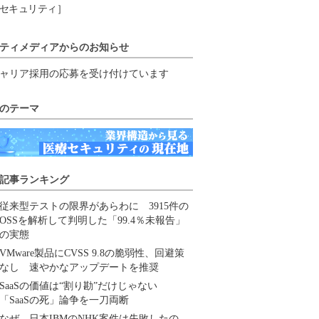
セキュリティ］
ティメディアからのお知らせ
ャリア採用の応募を受け付けています
のテーマ
記事ランキング
従来型テストの限界があらわに 3915件の
OSSを解析して判明した「99.4％未報告」
の実態
VMware製品にCVSS 9.8の脆弱性、回避策
なし 速やかなアップデートを推奨
SaaSの価値は“割り勘”だけじゃない
「SaaSの死」論争を一刀両断
なぜ、日本IBMのNHK案件は失敗したの