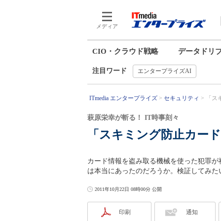
メディア
CIO・クラウド戦略
データドリ
注目ワード
エンタープライズAI
ITmedia エンタープライズ
セキュリティ
「ス
萩原栄幸が斬る！ IT時事刻々
「スキミング防止カー
カード情報を盗み取る機械を使った犯罪が
は本当にあったのだろうか。検証してみた
2011年10月22日 08時00分 公開
印刷
通知