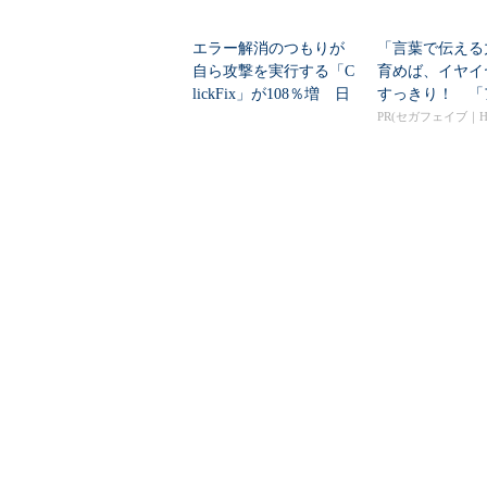
エラー解消のつもりが
「言葉で伝える
自ら攻撃を実行する「C
育めば、イヤイ
lickFix」が108％増 日
すっきり！ 「
本の割...
ンマン ことばずか
PR(セガフェイブ｜Hu