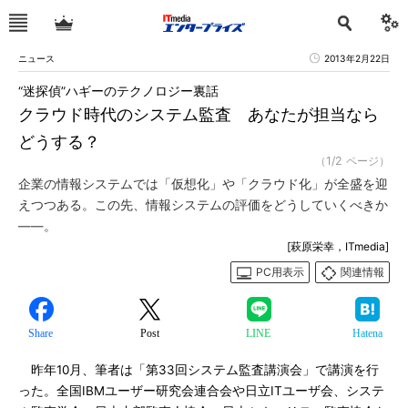
ニュース
2013年2月22日
“迷探偵”ハギーのテクノロジー裏話
クラウド時代のシステム監査 あなたが担当なら
どうする？
（1/2 ページ）
企業の情報システムでは「仮想化」や「クラウド化」が全盛を迎
えつつある。この先、情報システムの評価をどうしていくべきか
――。
[萩原栄幸，ITmedia]
PC用表示
関連情報
Share
Post
LINE
Hatena
昨年10月、筆者は「第33回システム監査講演会」で講演を行
った。全国IBMユーザー研究会連合会や日立ITユーザ会、システ