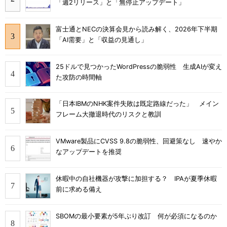
「週2リリース」と「無停止アップデート」
富士通とNECの決算会見から読み解く、2026年下半期
「AI需要」と「収益の見通し」
25ドルで見つかったWordPressの脆弱性 生成AIが変え
た攻防の時間軸
「日本IBMのNHK案件失敗は既定路線だった」 メイン
フレーム大撤退時代のリスクと教訓
VMware製品にCVSS 9.8の脆弱性、回避策なし 速やか
なアップデートを推奨
休暇中の自社機器が攻撃に加担する？ IPAが夏季休暇
前に求める備え
SBOMの最小要素が5年ぶり改訂 何が必須になるのか