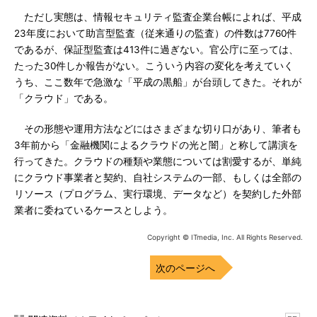
ただし実態は、情報セキュリティ監査企業台帳によれば、平成
23年度において助言型監査（従来通りの監査）の件数は7760件
であるが、保証型監査は413件に過ぎない。官公庁に至っては、
たった30件しか報告がない。こういう内容の変化を考えていく
うち、ここ数年で急激な「平成の黒船」が台頭してきた。それが
「クラウド」である。
その形態や運用方法などにはさまざまな切り口があり、筆者も
3年前から「金融機関によるクラウドの光と闇」と称して講演を
行ってきた。クラウドの種類や業態については割愛するが、単純
にクラウド事業者と契約、自社システムの一部、もしくは全部の
リソース（プログラム、実行環境、データなど）を契約した外部
業者に委ねているケースとしよう。
Copyright © ITmedia, Inc. All Rights Reserved.
次のページへ