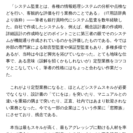
「システム監査とは、各種の情報処理システムの分析や点検な
どを行い、客観的な評価を行う業務のことである」（IT用語辞典
より抜粋）――筆者も銀行員時代にシステム監査を数年経験し
た。自社で作成したシステムを、例えば、概念設計書の作成時、
詳細設計の作成時などのポイントごとに第三者の眼でそのシステ
ムが機能通り作成されているのかを評価したものである。今では
外部の専門家による助言型監査や保証型監査もあり、多種多様で
あるが、当時は今ほど脚光を浴びていなかった。とても地味な仕
事で、ある意味（誤解を招くかもしれないが）定型業務をコツコ
ツとこなしていく。筆者の性格にはちょっと合わない作業だっ
た。
これがより定型業務になると、ほとんどシステムスキルが必要
でなくなり、設計書の「てにをは」を突いたり、マニュアルとの
違いを重箱の隅まで突いたり、正直、社内ではあまり歓迎されな
い業務となった。今でも一部の企業はこういう作業に「窓際族」
にさせており、残念である。
本当は最もスキルが高く、最もアグレッシブに動ける人材を率