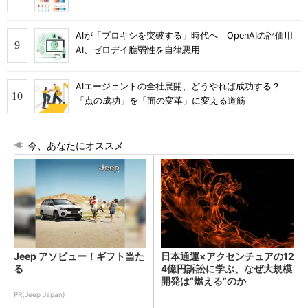
AIが「プロキシを突破する」時代へ OpenAIの評価用
AI、ゼロデイ脆弱性を自律悪用
AIエージェントの全社展開、どうやれば成功する？
「点の成功」を「面の変革」に変える道筋
今、あなたにオススメ
Jeep アソビュー！ギフト当た
日本通運×アクセンチュアの12
る
4億円訴訟に学ぶ、なぜ大規模
開発は“燃える”のか
PR(Jeep Japan)