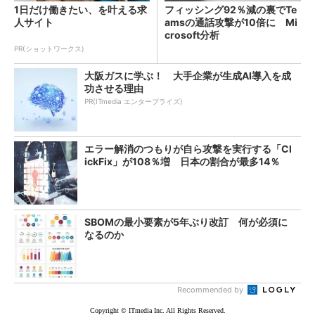
1日だけ働きたい、を叶える求
フィッシング92％減の裏でTe
人サイト
amsの通話攻撃が10倍に Mi
crosoft分析
PR(ショットワークス)
大阪ガスに学ぶ！ 大手企業が生成AI導入を成
功させる理由
PR(ITmedia エンタープライズ)
エラー解消のつもりが自ら攻撃を実行する「Cl
ickFix」が108％増 日本の割合が最多14％
SBOMの最小要素が5年ぶり改訂 何が必須に
なるのか
Recommended by
Copyright © ITmedia Inc. All Rights Reserved.