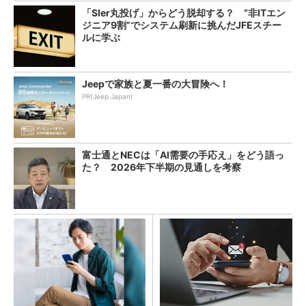
「SIer丸投げ」からどう脱却する？ “非ITエン
ジニア9割”でシステム刷新に挑んだJFEスチー
ルに学ぶ
Jeepで家族と夏一番の大冒険へ！
PR(Jeep Japan)
富士通とNECは「AI需要の手応え」をどう語っ
た？ 2026年下半期の見通しを考察