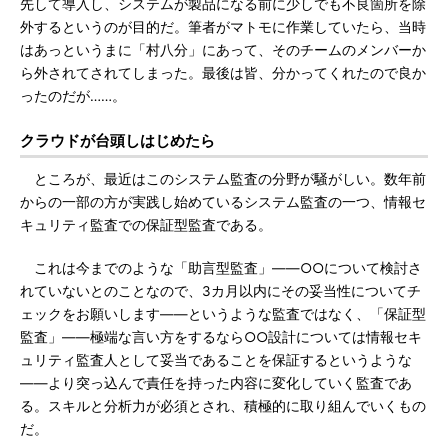
先して導入し、システムが製品になる前に少しでも不良箇所を除
外するというのが目的だ。筆者がマトモに作業していたら、当時
はあっというまに「村八分」にあって、そのチームのメンバーか
ら外されてされてしまった。最後は皆、分かってくれたので良か
ったのだが……。
クラウドが台頭しはじめたら
ところが、最近はこのシステム監査の分野が騒がしい。数年前
からの一部の方が実践し始めているシステム監査の一つ、情報セ
キュリティ監査での保証型監査である。
これは今までのような「助言型監査」――○○について検討さ
れていないとのことなので、3カ月以内にその妥当性についてチ
ェックをお願いします――というような監査ではなく、「保証型
監査」――極端な言い方をするなら○○設計については情報セキ
ュリティ監査人として妥当であることを保証するというような
――より突っ込んで責任を持った内容に変化していく監査であ
る。スキルと分析力が必須とされ、積極的に取り組んでいくもの
だ。