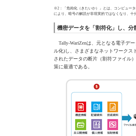
※2：「危殆化（きたいか）」とは、コンピュー
により、暗号の解読が非現実的ではなくなり、十
機密データを「割符化」し、分
Tally-WariZenは、元となる
ル化)し、さまざまなネットワークス
されたデータの断片（割符ファイル
策に最適である。