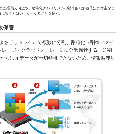
タの処理能力向上や、暗号化アルゴリズムの効率的な解読手法の考案など
分に安全とはいえなくなることを指す。
散保管
電子データをビットレベルで複数に分割、割符化（割符ファイ
トレージ・クラウドストレージに分散保管する。分割
）からは元データが一切類推できないため、情報漏洩対