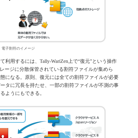
電子割符のイメージ
るには、Tally-WariZen上で“復元”という操作
トレージに分散保管されている割符ファイルが集めら
状態になる。原則、復元には全ての割符ファイルが必要
データに冗長を持たせ、一部の割符ファイルが不測の事
きるようにもできる。