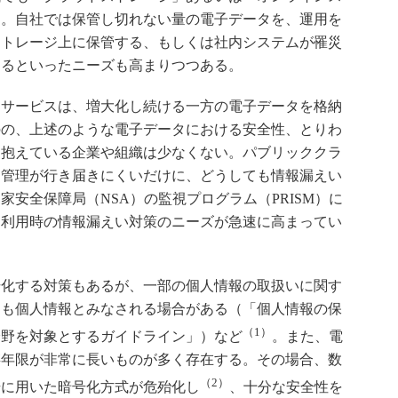
た。自社では保管し切れない量の電子データを、運用を
ストレージ上に保管する、もしくは社内システムが罹災
するといったニーズも高まりつつある。
サービスは、増大化し続ける一方の電子データを格納
のの、上述のような電子データにおける安全性、とりわ
を抱えている企業や組織は少なくない。パブリッククラ
る管理が行き届きにくいだけに、どうしても情報漏えい
安全保障局（NSA）の監視プログラム（PRISM）に
ド利用時の情報漏えい対策のニーズが急速に高まってい
化する対策もあるが、一部の個人情報の取扱いに関す
ても個人情報とみなされる場合がある（「個人情報の保
（1）
分野を対象とするガイドライン」）など
。また、電
存年限が非常に長いものが多く存在する。その場合、数
（2）
号に用いた暗号化方式が危殆化し
、十分な安全性を