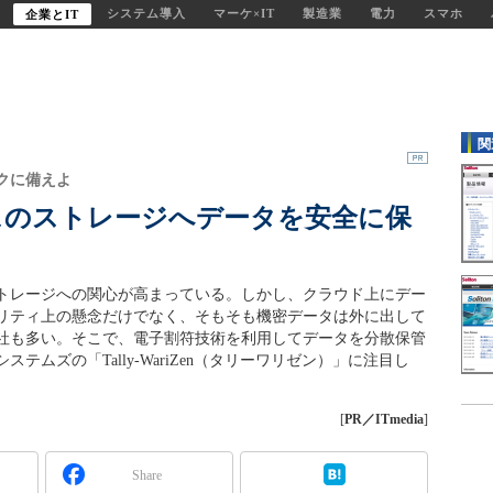
システム導入
マーケ×IT
製造業
電力
スマホ
企業とIT
関
クに備えよ
スのストレージへデータを安全に保
トレージへの関心が高まっている。しかし、クラウド上にデー
リティ上の懸念だけでなく、そもそも機密データは外に出して
社も多い。そこで、電子割符技術を利用してデータを分散保管
ムズの「Tally-WariZen（タリーワリゼン）」に注目し
[
PR／ITmedia
]
Share