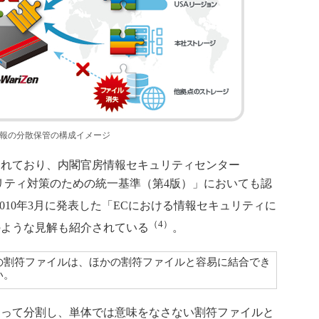
報の分散保管の構成イメージ
されており、内閣官房情報セキュリティセンター
ュリティ対策のための統一基準（第4版）」においても認
が2010年3月に発表した「ECにおける情報セキュリティに
（4）
のような見解も紹介されている
。
の割符ファイルは、ほかの割符ファイルと容易に結合でき
い。
って分割し、単体では意味をなさない割符ファイルと