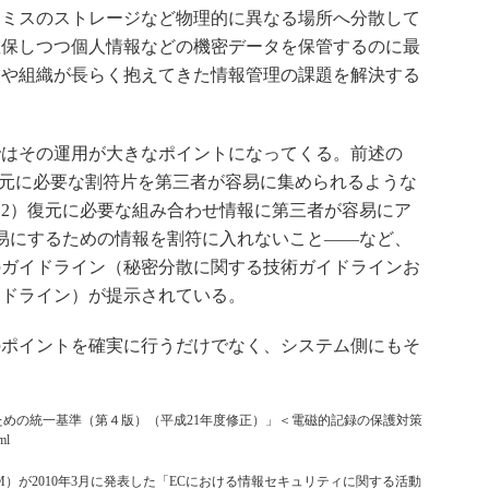
レミスのストレージなど物理的に異なる場所へ分散して
確保しつつ個人情報などの機密データを保管するのに最
業や組織が長らく抱えてきた情報管理の課題を解決する
はその運用が大きなポイントになってくる。前述の
）復元に必要な割符片を第三者が容易に集められるような
2）復元に必要な組み合わせ情報に第三者が容易にア
易にするための情報を割符に入れないこと――など、
のガイドライン（秘密分散に関する技術ガイドラインお
イドライン）が提示されている。
ポイントを確実に行うだけでなく、システム側にもそ
のための統一基準（第４版）（平成21年度修正）」＜電磁的記録の保護対策
ml
COM）が2010年3月に発表した「ECにおける情報セキュリティに関する活動