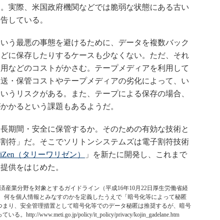
る。実際、米国政府機関などでは脆弱な状態にある古い
勧告している。
いう最悪の事態を避けるために、データを複数バック
などに保存したりするケースも少なくない。ただ、それ
費用などのコストがかさむ。テープメディアを利用して
輸送・保管コストやテープメディアの劣化によって、い
というリスクがある。また、テープによる保存の場合、
がかかるという課題もあるようだ。
長期間・安全に保管するか。そのための有効な技術と
子割符」だ。そこでソリトンシステムズは電子割符技術
-WariZen（タリーワリゼン）
」を新たに開発し、これまで
て提供をはじめた。
産業分野を対象とするガイドライン（平成16年10月22日厚生労働省経
では、何を個人情報とみなすのかを定義したうえで「暗号化等によって秘匿
つまり、安全管理措置として暗号化等でのデータ秘匿は推奨するが、暗号
eti.go.jp/policy/it_policy/privacy/kojin_gadelane.htm