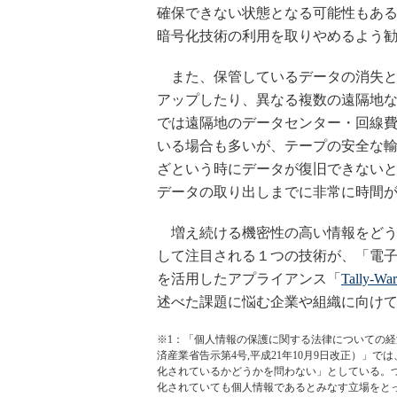
確保できない状態となる可能性もあ
暗号化技術の利用を取りやめるよう
また、保管しているデータの消失と
アップしたり、異なる複数の遠隔地
では遠隔地のデータセンター・回線
いる場合も多いが、テープの安全な
ざという時にデータが復旧できない
データの取り出しまでに非常に時間
増え続ける機密性の高い情報をどう
して注目される１つの技術が、「電
を活用したアプライアンス「
Tally
述べた課題に悩む企業や組織に向け
※1：「個人情報の保護に関する法律についての経済
済産業省告示第4号,平成21年10月9日改正）」
化されているかどうかを問わない」としている。
化されていても個人情報であるとみなす立場をとっている。http://www.m