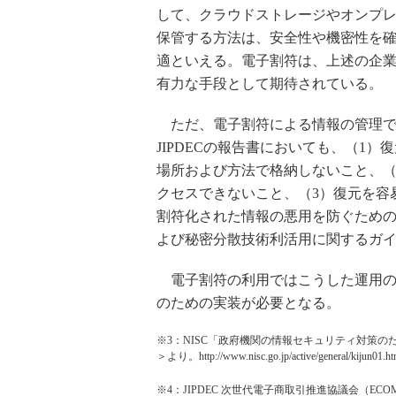
して、クラウドストレージやオンプ
保管する方法は、安全性や機密性を
適といえる。電子割符は、上述の企
有力な手段として期待されている。
ただ、電子割符による情報の管理で
JIPDECの報告書においても、（1
場所および方法で格納しないこと、（
クセスできないこと、（3）復元を容
割符化された情報の悪用を防ぐため
よび秘密分散技術利活用に関するガ
電子割符の利用ではこうした運用の
のための実装が必要となる。
※3：NISC「政府機関の情報セキュリティ対策
＞より。http://www.nisc.go.jp/active/general/kijun01.ht
※4：JIPDEC 次世代電子商取引推進協議会（E