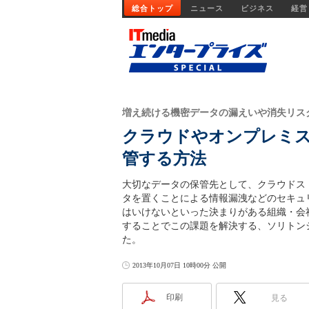
総合トップ
ニュース
ビジネス
経営
増え続ける機密データの漏えいや消失リス
クラウドやオンプレミ
管する方法
大切なデータの保管先として、クラウドス
タを置くことによる情報漏洩などのセキュ
はいけないといった決まりがある組織・会
することでこの課題を解決する、ソリトンシステ
た。
2013年10月07日 10時00分 公開
印刷
見る