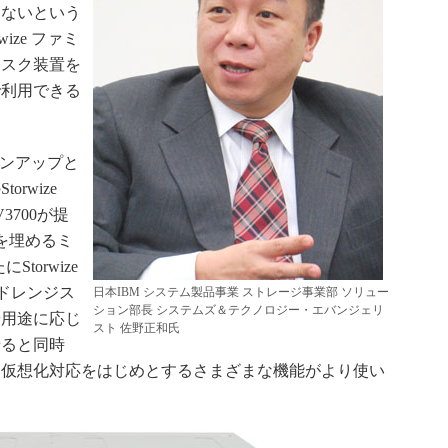
わないという
ize ファミ
ィスク装置を
で利用できる
ラインアップと
rwize
V3700が提
を埋めるミ
torwize
ッドレンジス
日本IBM システム製品事業 ストレージ事業部 ソリュー
ション部長 システムズ＆テクノロジー・エバンジェリ
や用途に応じ
スト 佐野正和氏
せると同時
い仮想化対応をはじめとするさまざまな機能がより使い
。