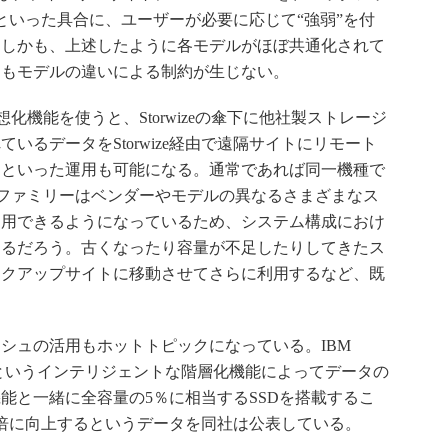
配置するといった具合に、ユーザーが必要に応じて“強弱”を付
。しかも、上述したように各モデルがほぼ共通化されて
にもモデルの違いによる制約が生じない。
仮想化機能を使うと、Storwizeの傘下に他社製ストレージ
いるデータをStorwize経由で遠隔サイトにリモート
るといった運用も可能になる。通常であれば同一機種で
wizeファミリーはベンダーやモデルの異なるさまざまなス
利用できるようになっているため、システム構成におけ
きるだろう。古くなったり容量が不足したりしてきたス
ックアップサイトに移動させてさらに利用するなど、既
シュの活用もホットトピックになっている。IBM
 Tier」というインテリジェントな階層化機能によってデータの
能と一緒に全容量の5％に相当するSSDを搭載するこ
倍に向上するというデータを同社は公表している。