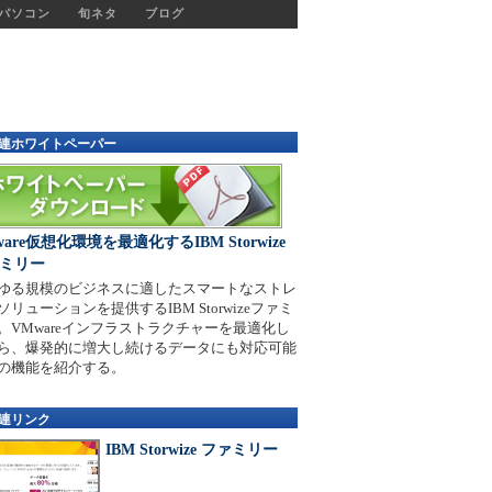
パソコン
旬ネタ
ブログ
連ホワイトペーパー
ware仮想化環境を最適化するIBM Storwize
ミリー
ゆる規模のビジネスに適したスマートなストレ
ソリューションを提供するIBM Storwizeファミ
。VMwareインフラストラクチャーを最適化し
ら、爆発的に増大し続けるデータにも対応可能
の機能を紹介する。
連リンク
IBM Storwize ファミリー