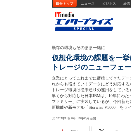
総合トップ
ニュース
ビジネス
経営
既存の環境もそのまま一緒に
仮想化環境の課題を一挙
トレージのニューフェ
企業にとってこれまでに蓄積してきたデー
れからも増えていくデータにどう対応する
トレージ環境は従来通りの運用をしている
早くから対応した日本IBMは、10年にわたっ
ファミリー」に実装しているが、今回新たに「
新機能や新モデル「Storwize V5000」
2013年11月20日 10時00分 公開