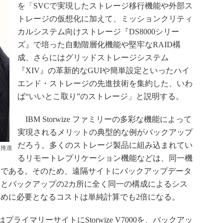
を「SVCで実現したストレージ移行機能や外部ス
トレージの仮想化に加えて、ミッションクリティ
カルシステム向けストレージ『DS8000シリー
ズ』で培った自動階層化機能や堅牢なRAID構
成、さらにはグリッドストレージシステム
『XIV』の革新的なGUIや簡単設定といったハイ
エンド・ストレージの先進技術を集約した、いわ
ば“いいとこ取り”のストレージ」と説明する。
IBM Storwize ファミリーの多彩な機能によって
実現されるメリットの典型的な例がバックアップ
だろう。多くのストレージ製品に組み込まれてい
業推進
るリモートレプリケーション機能などは、同一機
的である。そのため、遠隔サイトにバックアップデータ
とバックアップの2カ所に全く同一の構成によるシス
めに必要となるコストは単純計算でも2倍になる。
はプライマリーサイトにStorwize V7000を、バックアッ