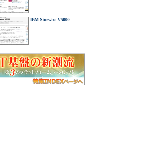
IBM Storwize V5000