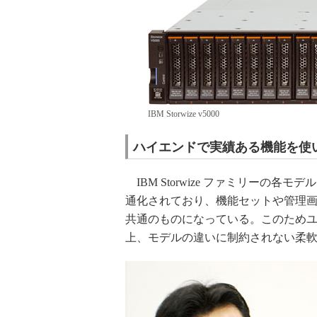
IBM Storwize v5000
ハイエンドで実績ある機能を使
IBM Storwize ファミリーの
通化されており、機能セットや管理
共通のものになっている。このため
上、モデルの違いに制約されない柔