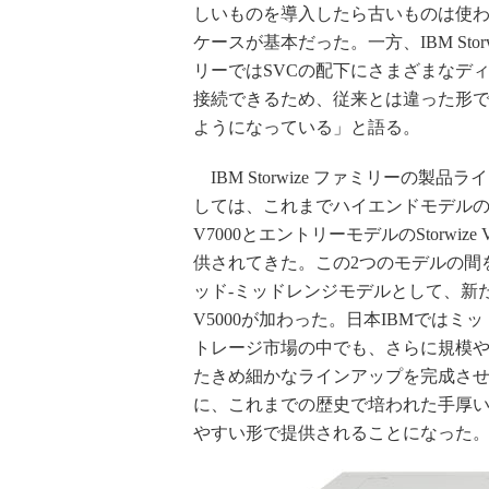
しいものを導入したら古いものは使
ケースが基本だった。一方、IBM Storw
リーではSVCの配下にさまざまなデ
接続できるため、従来とは違った形
ようになっている」と語る。
IBM Storwize ファミリーの製品
しては、これまでハイエンドモデルのSto
V7000とエントリーモデルのStorwize 
供されてきた。この2つのモデルの間
ッド-ミッドレンジモデルとして、新たにS
V5000が加わった。日本IBMではミ
トレージ市場の中でも、さらに規模
たきめ細かなラインアップを完成さ
に、これまでの歴史で培われた手厚
やすい形で提供されることになった