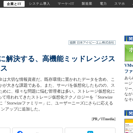
システム導入
マーケ×IT
製造業
電力
スマホ
企業とIT
関
に解決する、高機能ミッドレンジス
VM
ース
ファ
あら
タは大切な情報資産だ。既存環境に置かれたデータを含め、こ
ージ
かが大きな課題である。また、サーバを仮想化したものの、ス
リー
ために、様々な問題に悩む管理者は多い。ストレージ仮想化に
なが
て培われてきたストレージ仮想化テクノロジーを「Storwize
なそ
Storwizeファミリー」に、ユーザーニーズにさらに応える
をラインアップに追加した。
関
[
PR／ITmedia
]