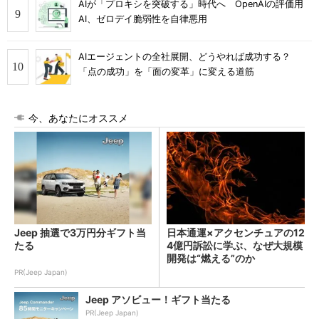
AIが「プロキシを突破する」時代へ OpenAIの評価用
AI、ゼロデイ脆弱性を自律悪用
AIエージェントの全社展開、どうやれば成功する？
「点の成功」を「面の変革」に変える道筋
今、あなたにオススメ
Jeep 抽選で3万円分ギフト当
日本通運×アクセンチュアの12
たる
4億円訴訟に学ぶ、なぜ大規模
開発は“燃える”のか
PR(Jeep Japan)
Jeep アソビュー！ギフト当たる
PR(Jeep Japan)