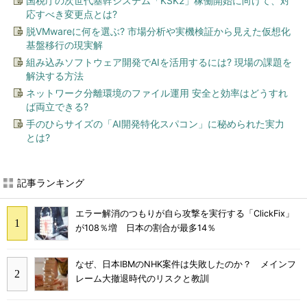
国税庁の次世代基幹システム「KSK2」稼働開始に向けて、対
応すべき変更点とは?
脱VMwareに何を選ぶ? 市場分析や実機検証から見えた仮想化
基盤移行の現実解
組み込みソフトウェア開発でAIを活用するには? 現場の課題を
解決する方法
ネットワーク分離環境のファイル運用 安全と効率はどうすれ
ば両立できる?
手のひらサイズの「AI開発特化スパコン」に秘められた実力
とは?
記事ランキング
エラー解消のつもりが自ら攻撃を実行する「ClickFix」
が108％増 日本の割合が最多14％
なぜ、日本IBMのNHK案件は失敗したのか？ メインフ
レーム大撤退時代のリスクと教訓