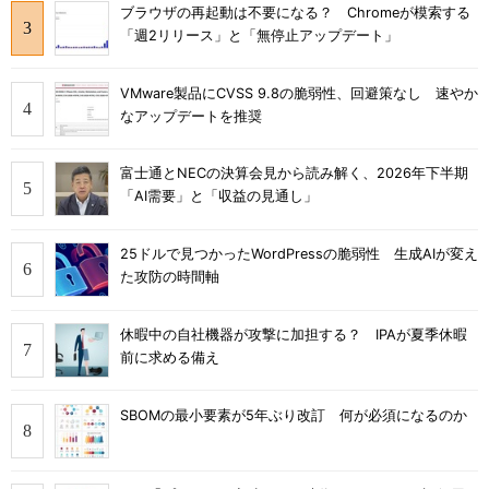
ブラウザの再起動は不要になる？ Chromeが模索する
「週2リリース」と「無停止アップデート」
VMware製品にCVSS 9.8の脆弱性、回避策なし 速やか
なアップデートを推奨
富士通とNECの決算会見から読み解く、2026年下半期
「AI需要」と「収益の見通し」
25ドルで見つかったWordPressの脆弱性 生成AIが変え
た攻防の時間軸
休暇中の自社機器が攻撃に加担する？ IPAが夏季休暇
前に求める備え
SBOMの最小要素が5年ぶり改訂 何が必須になるのか