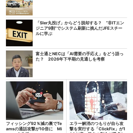
「SIer丸投げ」からどう脱却する？ “非ITエン
ジニア9割”でシステム刷新に挑んだJFEスチー
ルに学ぶ
富士通とNECは「AI需要の手応え」をどう語っ
た？ 2026年下半期の見通しを考察
フィッシング92％減の裏でTe
エラー解消のつもりが自ら攻
amsの通話攻撃が10倍に Mi
撃を実行する「ClickFix」が1