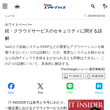
ニュース
2014年1月31日
ホワイトペーパー
続・クラウドサービスのセキュリティに関する誤
解
IaaS上で金融システムやERPなどの重要なアプリケーションを稼
働できないというのは誤解だ。だが、重要なシステムを動かせる
なら社内ITインフラ全体をまかせられるとも即断はできない。こ
の2つの誤解について、具体的に解説する。
[TechTargetジャパン運営事務局]
PC用表示
関連情報
Share
Post
LINE
Hatena
IT INSIDERでは前号と今号にわたり、
一般企業におけるクラウドサービスの利