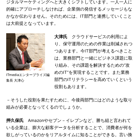
ジタルマーケティングへと大きくシフトしています。一人一人に
的確にアプローチしなければ、企業側の発信するメッセージもな
かなか伝わりません。そのためには、IT部門と連携していくこと
は大前提となっています。
大津氏
クラウドサービスの利用によ
り、保守運用のための作業は削減されつ
つあります。今IT部門が考えるべきこと
は、業務部門と一緒にビジネス課題に取
り組み、その課題を解決するための“攻
めのIT”を実現することです。また業務
ITmediaエンタープライズ編
部門のITリテラシーを高めていくという
集長 大津心
役割もあります。
－そうした役割を果たすために、今後両部門にはどのような取り
組みが必要となってくるのでしょうか。
押久保氏
Amazonやセブン－イレブンなど、勝ち組と言われて
いる企業は、膨大な顧客データを分析することで、消費者が何を
欲しがっているのかをリアルタイムに知ることができる。言い換