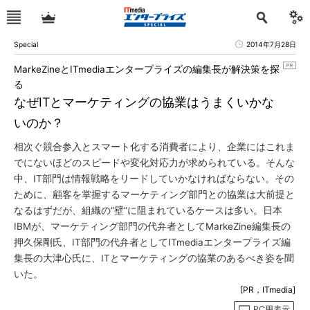
Special
2014年7月28日
MarkeZineとITmediaエンタープライズの編集長が解決策を探
る
なぜITとマーケティングの協業はうまくいかな
いのか？
相次ぐ競合参入とスマート化する消費者により、企業にはこれま
でにないほどのスピードや変化対応力が求められている。そんな
中、IT部門は情報戦略をリードしていかなければならない。その
ために、顧客を掌握するマーケティング部門との協業は大前提と
なるはずだが、組織の“壁”に阻まれているケースは多い。日本
IBMが、マーケティング部門の代弁者としてMarkeZine編集長の
押久保剛氏、IT部門の代弁者としてITmediaエンタープライズ編
集長の大津心氏に、ITとマーケティングの協業のあるべき姿を聞
いた。
[PR，ITmedia]
PC用表示