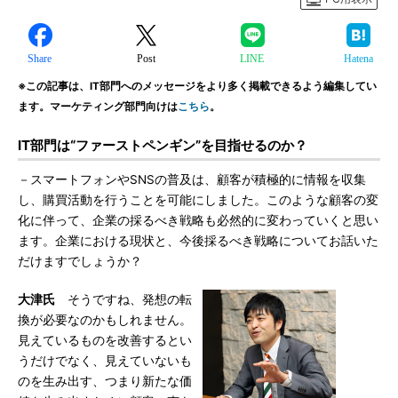
Share
Post
LINE
Hatena
※この記事は、IT部門へのメッセージをより多く掲載できるよう編集してい
ます。マーケティング部門向けは
こちら
。
IT部門は“ファーストペンギン”を目指せるのか？
－スマートフォンやSNSの普及は、顧客が積極的に情報を収集
し、購買活動を行うことを可能にしました。このような顧客の変
化に伴って、企業の採るべき戦略も必然的に変わっていくと思い
ます。企業における現状と、今後採るべき戦略についてお話いた
だけますでしょうか？
大津氏
そうですね、発想の転
換が必要なのかもしれません。
見えているものを改善するとい
うだけでなく、見えていないも
のを生み出す、つまり新たな価