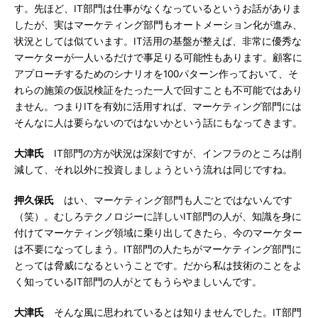
す。先ほど、IT部門は仕事がなくなっているというお話がありま
したが、実はマーケティング部門もオートメーション化が進み、
状況としては似ています。IT活用の基盤が整えば、非常に優秀な
マーケターが一人いるだけで事足りる可能性もあります。顧客に
アプローチするためのシナリオを100パターン作っておいて、そ
れらの施策の仮説検証をたった一人で回すことも不可能ではあり
ません。つまりITを有効に活用すれば、マーケティング部門には
そんなに人は要らないのではないかという話にもなってきます。
大津氏
IT部門の方が状況は深刻ですが、インフラのところは削
減して、それ以外に投資しましょうという流れは同じですね。
押久保氏
はい、マーケティング部門も人ごとではないんです
（笑）。むしろテクノロジーに詳しいIT部門の人が、知識を身に
付けてマーケティング領域に乗り出してきたら、今のマーケター
は不要になってしまう。IT部門の人たちがマーケティング部門に
とっては脅威になるということです。だから私は技術のことをよ
く知っているIT部門の人がとてもうらやましいんです。
大津氏
そんな風に思われているとは知りませんでした。IT部門