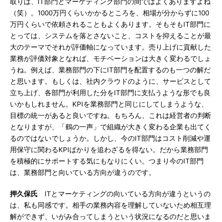
取りは、IT部門とマーケティング部門の間ではよくありますよね
（笑）。1000万円くらいかかるところを、相場が分からずに100
万円くらいで依頼されることもよくあります。そもそもIT部門に
とっては、システムを落とさないこと、コストを抑えることが最
大のテーマでそれが評価軸になっています。売り上げに貢献した
業務が評価対象となれば、モチベーションは大きく変わるでしょ
うね。例えば、業務部門の下にIT部門を配置するのも一つの解だ
と思います。もしくは、社内クラウドのように、サービスとして
立ち上げ、各部門が利用した分をIT部門に支払うような形でも良
いかもしれません。KPIを業務部門と同じにしてしまうような、
目標の統一があると良いですね。もちろん、これは経営者の判断
となりますが、「鶴の一声」で組織が大きく変わる企業も出てく
るのではないでしょうか。しかし、今のIT部門はコスト削減や運
用保守に関わるKPIばかりを追わざるを得ない。だから業務部門
を積極的にサポートする気にもなりにくい。つまり今のIT部門
は、業務部門と向いている方向が違うのです。
押久保氏
ITとマーケティングの向いている方向が違うというの
は、私も同感です。相手の業務内容を理解していないため相互理
解ができず、いがみ合ってしまうという状況になるのだと思いま