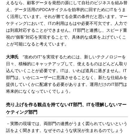
えるなら、顧客データを発想の源にして自社のビジネスを組み替
え、データ活用のPDCAサイクルを効率的に回すためにITをうま
く活用しています。それが勝てる企業の条件だと思います。マー
ケティングにおいて、ITの利用はもはや必要不可欠です。人力で
は到底対応することができません。IT部門と連携し、スピード重
視の“個客”対応を実現することで、具体的な成果を上げていくこ
とが可能になると考えています。
大津氏
“攻めのIT”を実現するためには、新しいテクノロジーを
日々、積極的にキャッチアップして、使えるものはどんどん取り
込んでいくことが必要です。ITは、いわば道具に過ぎません。IT
部門は、いかにユーザーに意識させることなく、新たな仕組みを
提供していくかに配慮する必要があります。運用だけのIT部門は
将来的になくなっていくでしょう。
売り上げを作る観点を持てないIT部門、ITを理解しないマー
ケティング部門
－実際の現場では、両部門の連携がうまく図られていないという
話をよく聞きます。なぜそのような状況が生まれるのでしょう