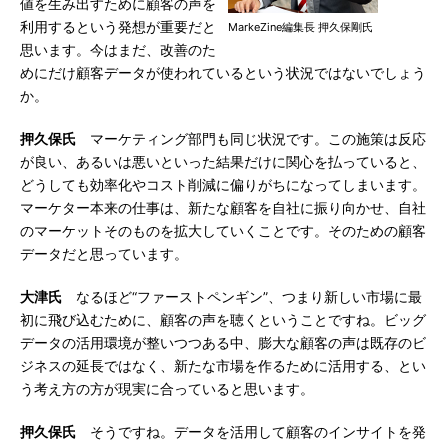
値を生み出すために顧客の声を
利用するという発想が重要だと
MarkeZine編集長 押久保剛氏
思います。今はまだ、改善のた
めにだけ顧客データが使われているという状況ではないでしょう
か。
押久保氏
マーケティング部門も同じ状況です。この施策は反応
が良い、あるいは悪いといった結果だけに関心を払っていると、
どうしても効率化やコスト削減に偏りがちになってしまいます。
マーケター本来の仕事は、新たな顧客を自社に振り向かせ、自社
のマーケットそのものを拡大していくことです。そのための顧客
データだと思っています。
大津氏
なるほど“ファーストペンギン”、つまり新しい市場に最
初に飛び込むために、顧客の声を聴くということですね。ビッグ
データの活用環境が整いつつある中、膨大な顧客の声は既存のビ
ジネスの延長ではなく、新たな市場を作るために活用する、とい
う考え方の方が現実に合っていると思います。
押久保氏
そうですね。データを活用して顧客のインサイトを発