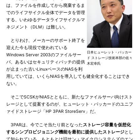
は、ファイルを作成してから廃棄するま
でのライフサイクル全体でデータを管理
する、いわゆるデータライフサイクルマ
ネジメント（DLM）は難しい。
とりわけ、メーカーのサポート終了を
迎えた今も現役で使われている
日本ヒューレット・パッカー
Windows Server 2003のファイルサー
ド ストレージ技術本部の佐々
バ、あるいはセキュリティパッチの提供
木宏幸氏
が止まった古いLinuxベースのNASを利
用していては、いくらNIASを導入しても健全化することはでき
ない。
そこでSCSKがNIASとともに、新たなファイルサーバ向けスト
レージとして提案するのが、ヒューレット・パッカードのユニフ
ァイドストレージ「HP 3PAR StoreServ」だ。
3PARは、今でこそ当たり前となった
ストレージ容量を仮想化
するシンプロビジョニング機能を最初に提供したストレージ
とし
て知られている。もともとは旧サン・マイクロシステムズのエン