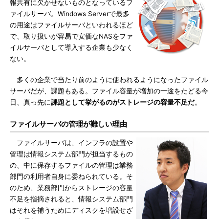
報共有に欠かせないものとなっているフ
ァイルサーバ。Windows Serverで最多
の用途はファイルサーバといわれるほど
で、取り扱いが容易で安価なNASをファ
イルサーバとして導入する企業も少なく
ない。
多くの企業で当たり前のように使われるようになったファイル
サーバだが、課題もある。ファイル容量が増加の一途をたどる今
日、真っ先に
課題として挙がるのがストレージの容量不足だ
。
ファイルサーバの管理が難しい理由
ファイルサーバは、インフラの設置や
管理は情報システム部門が担当するもの
の、中に保存するファイルの管理は業務
部門の利用者自身に委ねられている。そ
のため、業務部門からストレージの容量
不足を指摘されると、情報システム部門
はそれを補うためにディスクを増設せざ