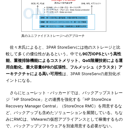
真のユニファイドストレージへのアプローチ
佐々木氏によると、3PAR StoreServには他のストレージと比
較して多くの優位性があるという。中でも
90万IOPSという高性
能、重複排除機能によるコストメリット、QoS階層技術による運
用自動化、最大容量6PBの拡張性、フルメッシュ（クラスタ）ア
ーキテクチャによる高い可用性
は、3PAR StoreServの差別化ポ
イントになる。
さらにヒューレット・パッカードでは、バックアップストレー
ジ「HP StoreOnce」との連携を強化する「HP StoreOnce
Recovery Manager Central」（StoreOnce RMC）を用意するな
ど、バックアップも含めたソリューションを展開している。ちな
みにRMCは、VMwareの仮想アプライアンスとして稼働するもの
で、バックアップソフトウェアを別途用意する必要がない。