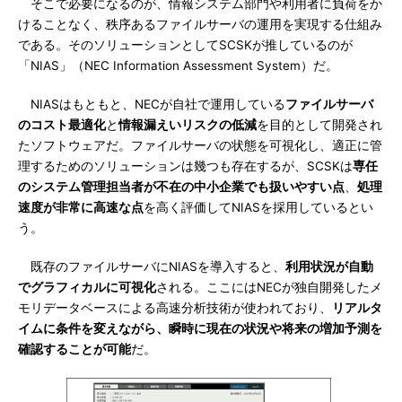
そこで必要になるのが、情報システム部門や利用者に負荷をか
けることなく、秩序あるファイルサーバの運用を実現する仕組み
である。そのソリューションとしてSCSKが推しているのが
「NIAS」（NEC Information Assessment System）だ。
NIASはもともと、NECが自社で運用している
ファイルサーバ
のコスト最適化
と
情報漏えいリスクの低減
を目的として開発され
たソフトウェアだ。ファイルサーバの状態を可視化し、適正に管
理するためのソリューションは幾つも存在するが、SCSKは
専任
のシステム管理担当者が不在の中小企業でも扱いやすい点
、
処理
速度が非常に高速な点
を高く評価してNIASを採用しているとい
う。
既存のファイルサーバにNIASを導入すると、
利用状況が自動
でグラフィカルに可視化
される。ここにはNECが独自開発したメ
モリデータベースによる高速分析技術が使われており、
リアルタ
イムに条件を変えながら、瞬時に現在の状況や将来の増加予測を
確認することが可能
だ。