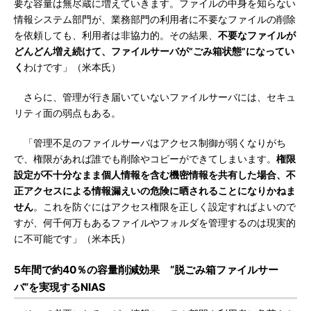
要な容量は無尽蔵に増えていきます。ファイルの中身を知らない
情報システム部門が、業務部門の利用者に不要なファイルの削除
を依頼しても、利用者は非協力的。その結果、
不要なファイルが
どんどん増え続けて、ファイルサーバが“ごみ箱状態”になってい
く
わけです」（米本氏）
さらに、管理が行き届いていないファイルサーバには、セキュ
リティ面の弱点もある。
「管理不足のファイルサーバはアクセス制御が弱くなりがち
で、権限があれば誰でも削除やコピーができてしまいます。
権限
設定が不十分なまま個人情報を含む機密情報を共有した場合、不
正アクセスによる情報漏えいの危険に晒されることになりかねま
せん
。これを防ぐにはアクセス権限を正しく設定すればよいので
すが、何千何万もあるファイルやフォルダを管理するのは現実的
に不可能です」（米本氏）
5年間で約40％の容量削減効果 “脱ごみ箱ファイルサー
バ”を実現するNIAS