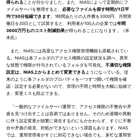
得られる
ことが分かりました。また、NIASによって定期的にフ
ァイルサーバを整理すると、
必要なファイルを探す時間が1日平
均で30分短縮できます
。1時間あたりの人件費を3000円、月間実
働日を20日として試算すると、利用者が100人の企業では
年間
3600万円ものコスト削減効果
が得られることになります」（米
本氏）
また、NIASには高度なアクセス権限管理機能も搭載されてい
る。NIASは各フォルダのアクセス権限の設定状況を調べ、異常
な状態で権限が付与されているフォルダを可視化。
不適切な権限
設定は、NIAS上からまとめて変更できる
ようになっている。従
来のように各フォルダのプロパティを一つずつ開いて権限を確
認・設定する必要がないので、管理の手間と時間を大幅に短縮で
き、変更ミスも防止できる。
「一般的なファイルサーバ運用で、アクセス権限の不整合や矛
盾を見つけ出すことは容易ではありません。そのため退職や異動
に伴う設定変更が頻繁に発生するのにもかかわらず、すぐに不整
合や矛盾の発見、対処ができないという課題もあります。NIAS
では、運用管理者がすぐに対応できない場合でも、多忙な運用管