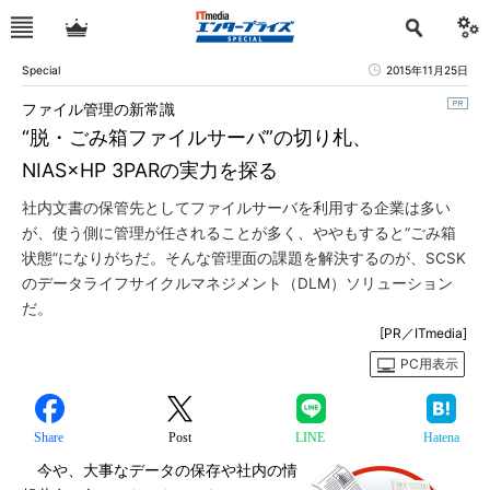
Special
2015年11月25日
ファイル管理の新常識
“脱・ごみ箱ファイルサーバ”の切り札、
NIAS×HP 3PARの実力を探る
社内文書の保管先としてファイルサーバを利用する企業は多い
が、使う側に管理が任されることが多く、ややもすると“ごみ箱
状態”になりがちだ。そんな管理面の課題を解決するのが、SCSK
のデータライフサイクルマネジメント（DLM）ソリューション
だ。
[PR／ITmedia]
PC用表示
Share
Post
LINE
Hatena
今や、大事なデータの保存や社内の情