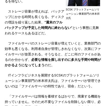
るを得ない。
SCSK プラットフォームソリ
ストレージ容量が増えれば、バックア
ューション事業部門の米本祥
ップにかかる時間も長くなる。ディスク
太氏
の増設を繰り返した結果、
“週末のフル
バックアップが予定した時間内に終わらない”
という事態に見舞
われるケースもあるほどだ。
ファイルサーバのストレージ容量が増えていくと、業務部門の
効率も悪くなる。利用者自身が管理しきれなくなり、次第にファ
イルサーバが放置される。そうなると、どこに何のファイルがあ
るのか分からず、
必要な情報を探し出すのに多大な手間や時間が
かかるようになってしまう
のだ。
ITインフラビジネスを展開するSCSKのプラットフォームソリ
ューション事業部門の米本祥太氏は、ファイルサーバが管理でき
ないのは「ファイルサーバの特性であり、宿命」だという。
「ファイルサーバは情報を蓄積するばかりで、廃棄する機能を
持っていません。そのため不要なファイルを削除しない限り、必