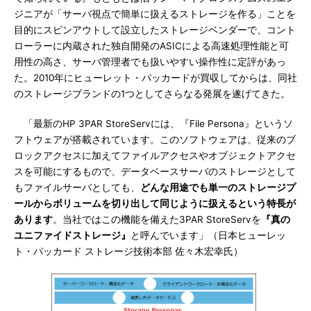
ジニアが「サーバ視点で簡単に扱えるストレージを作る」ことを
目的にスピンアウトして設立したストレージベンダーで、コント
ローラーに内蔵された独自開発のASICによる高速処理性能と可
用性の高さ、サーバ管理者でも扱いやすい操作性に定評があっ
た。2010年にヒューレット・パッカードが買収してからは、同社
のストレージブランドの1つとしてさらなる発展を遂げてきた。
「最新のHP 3PAR StoreServには、『File Persona』というソ
フトウェアが搭載されています。このソフトウェアは、従来のブ
ロックアクセスに加えてファイルアクセスやオブジェクトアクセ
スを可能にするもので、データベースサーバのストレージとして
もファイルサーバとしても、
どんな用途でも単一のストレージプ
ールからボリュームを切り出して同じように扱えるという特長が
あります
。当社ではこの機能を備えた3PAR StoreServを
『真の
ユニファイドストレージ』
と呼んでいます」（日本ヒューレッ
ト・パッカード ストレージ技術本部 佐々木宏幸氏）