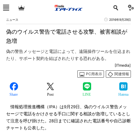
ニュース
2016年9月29日
偽のウイルス警告で電話させる攻撃、被害相談が
急増
偽の警告メッセージと電話によって、遠隔操作ツールを仕込まれ
たり、サポート契約を結ばされたりする恐れがある。
[ITmedia]
PC用表示
関連情報
Share
Post
LINE
Hatena
情報処理推進機構（IPA）は9月29日、偽のウイルス警告メッ
セージで電話をかけさせる手口に関する相談が急増しているとし
て注意を呼び掛けた。28日までに確認された電話番号や自己診断
チャートも公表した。