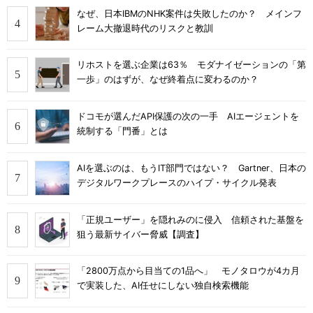
なぜ、日本IBMのNHK案件は失敗したのか？ メインフ
レーム大撤退時代のリスクと教訓
リホストを選ぶ企業は63％ モダナイゼーションの「第
一歩」のはずが、なぜ終着点に変わるのか？
ドコモが選んだAPI保護の次の一手 AIエージェントを
統制する「門番」とは
AIを選ぶのは、もうIT部門ではない？ Gartner、日本の
デジタルワークプレースのハイプ・サイクル発表
「正規ユーザー」を隠れみのに侵入 信頼された基盤を
狙う最新サイバー脅威【調査】
「2800万点から目当ての1品へ」 モノタロウが4カ月
で実装した、AI任せにしない独自検索機能