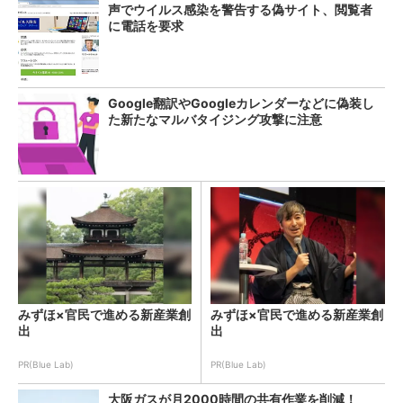
声でウイルス感染を警告する偽サイト、閲覧者
に電話を要求
Google翻訳やGoogleカレンダーなどに偽装し
た新たなマルバタイジング攻撃に注意
みずほ×官民で進める新産業創
みずほ×官民で進める新産業創
出
出
PR(Blue Lab)
PR(Blue Lab)
大阪ガスが月2000時間の共有作業を削減！