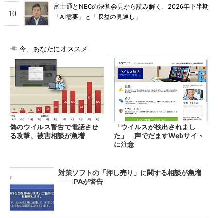
富士通とNECの決算会見から読み解く、2026年下半期
「AI需要」と「収益の見通し」
今、あなたにオススメ
偽のウイルス警告で電話させ
「ウイルスが検出されまし
る攻撃、被害相談が急増
た」 声でだますWebサイト
に注意
対策ソフトの「押し売り」に関する相談が急増
――IPAが警告