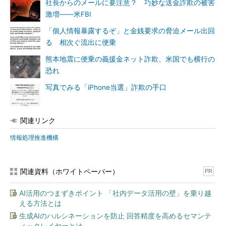
社長からのメールに要注意？ 巧妙な送金詐欺の被害
激増――米FBI
「個人情報暴露するぞ」と金銭要求の脅迫メール出回
る 相次ぐ流出に便乗
熊本地震に便乗の義援金ネット詐欺、米国でも横行の
恐れ
写真でみる「iPhone当選」詐欺の手口
関連リンク
情報処理推進機構
関連資料（ホワイトペーパー）
PR
AI活用のつまずきポイント 「社内データ活用の壁」を乗り越
える方法とは
生成AIのハルシネーションを防止 回答精度を高めるセマンテ
ィックレイヤーとは