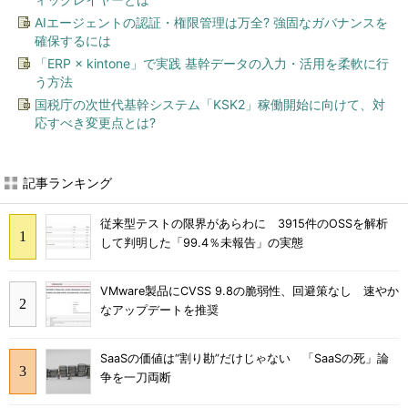
AIエージェントの認証・権限管理は万全? 強固なガバナンスを
確保するには
「ERP × kintone」で実践 基幹データの入力・活用を柔軟に行
う方法
国税庁の次世代基幹システム「KSK2」稼働開始に向けて、対
応すべき変更点とは?
記事ランキング
従来型テストの限界があらわに 3915件のOSSを解析
して判明した「99.4％未報告」の実態
VMware製品にCVSS 9.8の脆弱性、回避策なし 速やか
なアップデートを推奨
SaaSの価値は“割り勘”だけじゃない 「SaaSの死」論
争を一刀両断