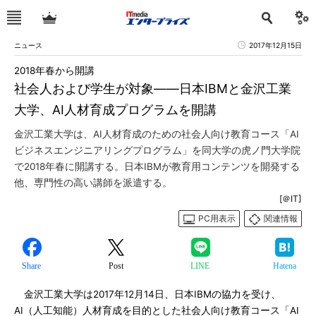
ニュース
2017年12月15日
2018年春から開講
社会人および学生が対象――日本IBMと金沢工業
大学、AI人材育成プログラムを開講
金沢工業大学は、AI人材育成のための社会人向け教育コース「AI
ビジネスエンジニアリングプログラム」を同大学の虎ノ門大学院
で2018年春に開講する。日本IBMが教育用コンテンツを開発する
他、専門性の高い講師を派遣する。
[＠IT]
PC用表示
関連情報
Share
Post
LINE
Hatena
金沢工業大学は2017年12月14日、日本IBMの協力を受け、
AI（人工知能）人材育成を目的とした社会人向け教育コース「AI