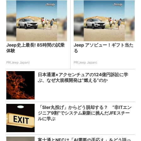
Jeep史上最長! 85時間の試乗
Jeep アソビュー！ギフト当た
体験
る
PR(Jeep Japan)
PR(Jeep Japan)
日本通運×アクセンチュアの124億円訴訟に学
ぶ、なぜ大規模開発は“燃える”のか
「SIer丸投げ」からどう脱却する？ “非ITエン
ジニア9割”でシステム刷新に挑んだJFEスチー
ルに学ぶ
富士通とNECは「AI需要の手応え」をどう語っ