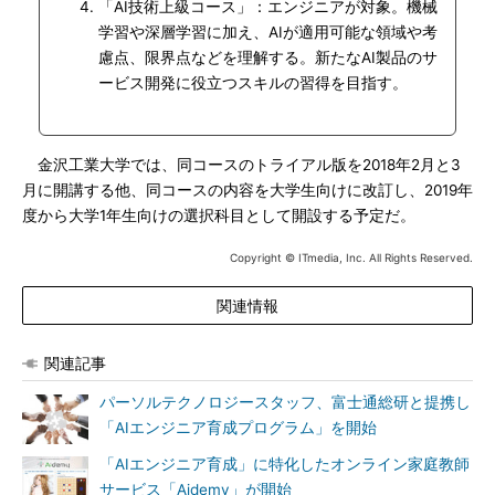
「AI技術上級コース」：エンジニアが対象。機械
学習や深層学習に加え、AIが適用可能な領域や考
慮点、限界点などを理解する。新たなAI製品のサ
ービス開発に役立つスキルの習得を目指す。
金沢工業大学では、同コースのトライアル版を2018年2月と3
月に開講する他、同コースの内容を大学生向けに改訂し、2019年
度から大学1年生向けの選択科目として開設する予定だ。
Copyright © ITmedia, Inc. All Rights Reserved.
関連情報
関連記事
パーソルテクノロジースタッフ、富士通総研と提携し
「AIエンジニア育成プログラム」を開始
「AIエンジニア育成」に特化したオンライン家庭教師
サービス「Aidemy」が開始