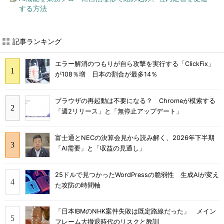
する方法
記事ランキング
エラー解消のつもりが自ら攻撃を実行する「ClickFix」
が108％増 日本の割合が最多14％
ブラウザの再起動は不要になる？ Chromeが模索する
「週2リリース」と「無停止アップデート」
富士通とNECの決算会見から読み解く、2026年下半期
「AI需要」と「収益の見通し」
25ドルで見つかったWordPressの脆弱性 生成AIが変え
た攻防の時間軸
「日本IBMのNHK案件失敗は既定路線だった」 メイン
フレーム大撤退時代のリスクと教訓