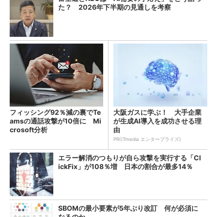
た？ 2026年下半期の見通しを考察
フィッシング92％減の裏でTe
大阪ガスに学ぶ！ 大手企業
amsの通話攻撃が10倍に Mi
が生成AI導入を成功させる理
crosoft分析
由
PR(ITmedia エンタープライズ)
エラー解消のつもりが自ら攻撃を実行する「Cl
ickFix」が108％増 日本の割合が最多14％
SBOMの最小要素が5年ぶり改訂 何が必須に
なるのか