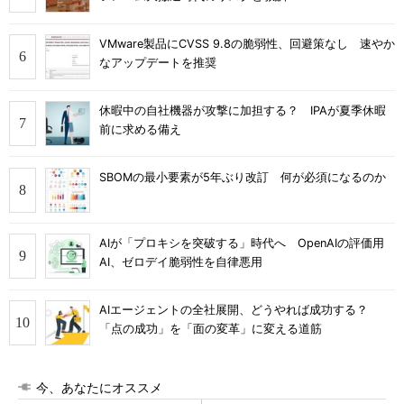
VMware製品にCVSS 9.8の脆弱性、回避策なし 速やか
なアップデートを推奨
休暇中の自社機器が攻撃に加担する？ IPAが夏季休暇
前に求める備え
SBOMの最小要素が5年ぶり改訂 何が必須になるのか
AIが「プロキシを突破する」時代へ OpenAIの評価用
AI、ゼロデイ脆弱性を自律悪用
AIエージェントの全社展開、どうやれば成功する？
「点の成功」を「面の変革」に変える道筋
今、あなたにオススメ