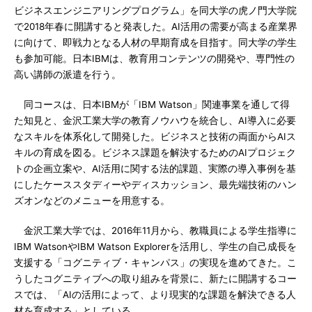
ビジネスエンジニアリングプログラム」を同大学の虎ノ門大学院
で2018年春に開講すると発表した。AI活用の需要が高まる産業界
に向けて、即戦力となる人材の早期育成を目指す。同大学の学生
も参加可能。日本IBMは、教育用コンテンツの開発や、専門性の
高い講師の派遣を行う。
同コースは、日本IBMが「IBM Watson」関連事業を通して得
た知見と、金沢工業大学の教育ノウハウを統合し、AI導入に必要
なスキルを体系化して開発した。ビジネスと技術の両面からAIス
キルの育成を図る。ビジネス課題を解決するためのAIプロジェク
トの企画立案や、AI活用に関する法的課題、実際の導入事例を基
にしたケーススタディーやディスカッション、最先端技術のハン
ズオンなどのメニューを用意する。
金沢工業大学では、2016年11月から、教職員による学生指導に
IBM WatsonやIBM Watson Explorerを活用し、学生の自己成長を
支援する「コグニティブ・キャンパス」の実現を進めてきた。こ
うしたコグニティブへの取り組みを背景に、新たに開講するコー
スでは、「AIの活用によって、より現実的な課題を解決できる人
材を育成する」としている。