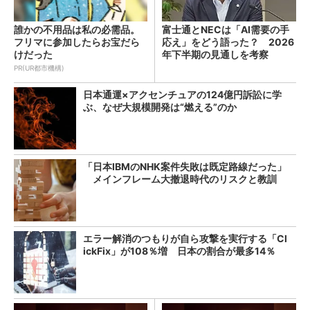
誰かの不用品は私の必需品。
富士通とNECは「AI需要の手
フリマに参加したらお宝だら
応え」をどう語った？ 2026
けだった
年下半期の見通しを考察
PR(UR都市機構)
日本通運×アクセンチュアの124億円訴訟に学
ぶ、なぜ大規模開発は“燃える”のか
「日本IBMのNHK案件失敗は既定路線だった」
メインフレーム大撤退時代のリスクと教訓
エラー解消のつもりが自ら攻撃を実行する「Cl
ickFix」が108％増 日本の割合が最多14％