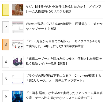
なぜ、日本IBMのNHK案件は失敗したのか？ メインフ
レーム大撤退時代のリスクと教訓
VMware製品にCVSS 9.8の脆弱性、回避策なし 速やか
なアップデートを推奨
「2800万点から目当ての1品へ」 モノタロウが4カ月
で実装した、AI任せにしない独自検索機能
「正規ユーザー」を隠れみのに侵入 信頼された基盤を
狙う最新サイバー脅威【調査】
ブラウザの再起動は不要になる？ Chromeが模索する
「週2リリース」と「無停止アップデート」
「三國志 覇道」が生成AIで実現したリアルタイム異言語
交流 ゲーム性を損なわないシステム設計の工夫