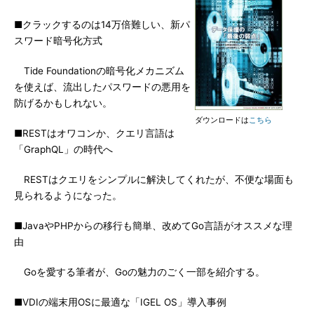
■クラックするのは14万倍難しい、新パ
スワード暗号化方式
Tide Foundationの暗号化メカニズム
を使えば、流出したパスワードの悪用を
防げるかもしれない。
ダウンロードは
こちら
■RESTはオワコンか、クエリ言語は
「GraphQL」の時代へ
RESTはクエリをシンプルに解決してくれたが、不便な場面も
見られるようになった。
■JavaやPHPからの移行も簡単、改めてGo言語がオススメな理
由
Goを愛する筆者が、Goの魅力のごく一部を紹介する。
■VDIの端末用OSに最適な「IGEL OS」導入事例