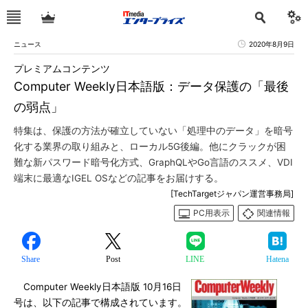
ニュース
2020年8月9日
プレミアムコンテンツ
Computer Weekly日本語版：データ保護の「最後
の弱点」
特集は、保護の方法が確立していない「処理中のデータ」を暗号
化する業界の取り組みと、ローカル5G後編。他にクラックが困
難な新パスワード暗号化方式、GraphQLやGo言語のススメ、VDI
端末に最適なIGEL OSなどの記事をお届けする。
[TechTargetジャパン運営事務局]
PC用表示
関連情報
Share
Post
LINE
Hatena
Computer Weekly日本語版 10月16日
号は、以下の記事で構成されています。