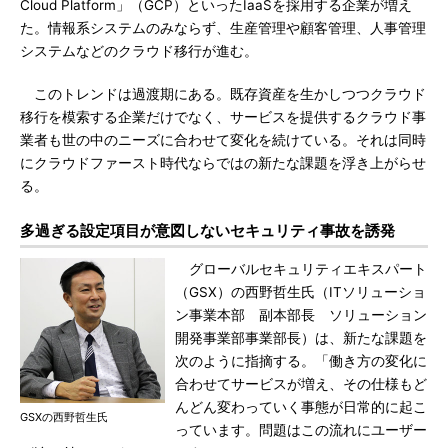
Cloud Platform」（GCP）といったIaaSを採用する企業が増え
た。情報系システムのみならず、生産管理や顧客管理、人事管理
システムなどのクラウド移行が進む。
このトレンドは過渡期にある。既存資産を生かしつつクラウド
移行を模索する企業だけでなく、サービスを提供するクラウド事
業者も世の中のニーズに合わせて変化を続けている。それは同時
にクラウドファースト時代ならではの新たな課題を浮き上がらせ
る。
多過ぎる設定項目が意図しないセキュリティ事故を誘発
グローバルセキュリティエキスパート
（GSX）の西野哲生氏（ITソリューショ
ン事業本部 副本部長 ソリューション
開発事業部事業部長）は、新たな課題を
次のように指摘する。「働き方の変化に
合わせてサービスが増え、その仕様もど
んどん変わっていく事態が日常的に起こ
GSXの西野哲生氏
っています。問題はこの流れにユーザー