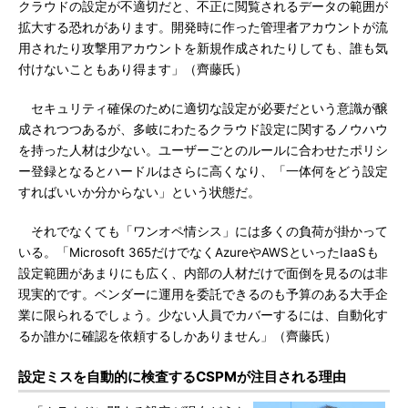
クラウドの設定が不適切だと、不正に閲覧されるデータの範囲が
拡大する恐れがあります。開発時に作った管理者アカウントが流
用されたり攻撃用アカウントを新規作成されたりしても、誰も気
付けないこともあり得ます」（齊藤氏）
セキュリティ確保のために適切な設定が必要だという意識が醸
成されつつあるが、多岐にわたるクラウド設定に関するノウハウ
を持った人材は少ない。ユーザーごとのルールに合わせたポリシ
ー登録となるとハードルはさらに高くなり、「一体何をどう設定
すればいいか分からない」という状態だ。
それでなくても「ワンオペ情シス」には多くの負荷が掛かって
いる。「Microsoft 365だけでなくAzureやAWSといったIaaSも
設定範囲があまりにも広く、内部の人材だけで面倒を見るのは非
現実的です。ベンダーに運用を委託できるのも予算のある大手企
業に限られるでしょう。少ない人員でカバーするには、自動化す
るか誰かに確認を依頼するしかありません」（齊藤氏）
設定ミスを自動的に検査するCSPMが注目される理由