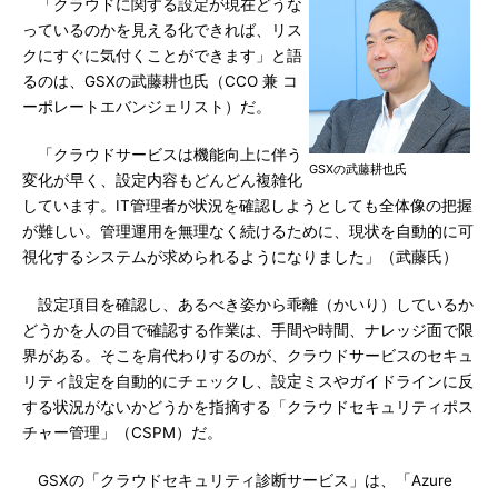
「クラウドに関する設定が現在どうな
っているのかを見える化できれば、リス
クにすぐに気付くことができます」と語
るのは、GSXの武藤耕也氏（CCO 兼 コ
ーポレートエバンジェリスト）だ。
「クラウドサービスは機能向上に伴う
GSXの武藤耕也氏
変化が早く、設定内容もどんどん複雑化
しています。IT管理者が状況を確認しようとしても全体像の把握
が難しい。管理運用を無理なく続けるために、現状を自動的に可
視化するシステムが求められるようになりました」（武藤氏）
設定項目を確認し、あるべき姿から乖離（かいり）しているか
どうかを人の目で確認する作業は、手間や時間、ナレッジ面で限
界がある。そこを肩代わりするのが、クラウドサービスのセキュ
リティ設定を自動的にチェックし、設定ミスやガイドラインに反
する状況がないかどうかを指摘する「クラウドセキュリティポス
チャー管理」（CSPM）だ。
GSXの「クラウドセキュリティ診断サービス」は、「Azure