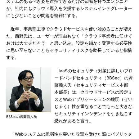
ステムのあるべき姿を維持できるだけの知識を持つエンジニア
が、社内にもクラウド導入を支援するシステムインテグレーター
にも少ないことが問題を複雑にする。
近年、事業部主導でクラウドサービスを使い始めることが増え
た。西野氏は、ユーザーが理由もなく「クラウド事業者に任せて
おけば大丈夫だろう」と思い込み、設定を細かく変更する必要性
に思い至らないこともセキュリティリスクを助長していると指摘
する。
IaaSのセキュリティ対策に詳しいブロ
ードバンドセキュリティ（BBSec）の齊
藤義人氏（セキュリティサービス本部
本部長）は、クラウドサービスの設定ミ
スとWebアプリケーションの脆弱（ぜい
じゃく）性が重なることでもっと大きな
セキュリティインシデントを引き起こす
BBSecの齊藤義人氏
恐れがあると言う。
「Webシステムの脆弱性を突いた攻撃を受けた際にパブリック