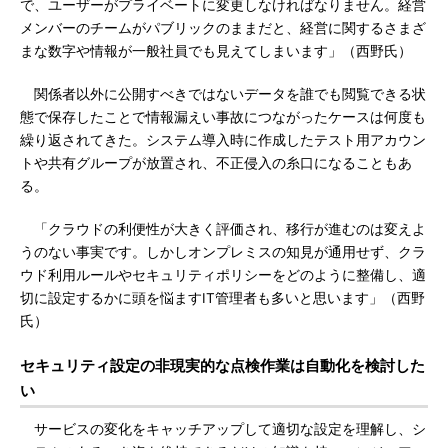
で、ユーザーがプライベートに変更しなければなりません。経営
メンバーのチームがパブリックのままだと、経営に関するさまざ
まな数字や情報が一般社員でも見えてしまいます」（西野氏）
関係者以外に公開すべきではないデータを誰でも閲覧できる状
態で保存したことで情報漏えい事故につながったケースは何度も
繰り返されてきた。システム導入時に作成したテスト用アカウン
トや共有グループが放置され、不正侵入の糸口になることもあ
る。
「クラウドの利便性が大きく評価され、移行が進むのは変えよ
うのない事実です。しかしオンプレミスの知見が通用せず、クラ
ウド利用ルールやセキュリティポリシーをどのように整備し、適
切に設定するかに頭を悩ますIT管理者も多いと思います」（西野
氏）
セキュリティ設定の非現実的な点検作業は自動化を検討した
い
サービスの変化をキャッチアップして適切な設定を理解し、シ