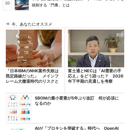
統制する「門番」とは
今、あなたにオススメ
「日本IBMのNHK案件失敗は
富士通とNECは「AI需要の手
既定路線だった」 メインフ
応え」をどう語った？ 2026
レーム大撤退時代のリスクと
年下半期の見通しを考察
教訓
SBOMの最小要素が5年ぶり改訂 何が必須に
なるのか
AIが「プロキシを突破する」時代へ OpenAI