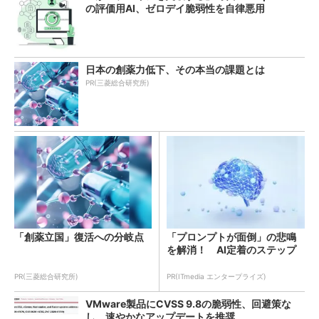
の評価用AI、ゼロデイ脆弱性を自律悪用
日本の創薬力低下、その本当の課題とは
PR(三菱総合研究所)
「創薬立国」復活への分岐点
「プロンプトが面倒」の悲鳴
を解消！ AI定着のステップ
PR(三菱総合研究所)
PR(ITmedia エンタープライズ)
VMware製品にCVSS 9.8の脆弱性、回避策な
し 速やかなアップデートを推奨