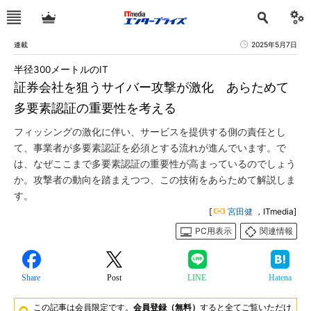
連載
2025年5月7日
半径300メートルのIT
証券会社を狙うサイバー攻撃が激化 あらためて
多要素認証の重要性を考える
フィッシングの激化に伴い、サービスを提供する側の責任とし
て、事業者が多要素認証を必須とする流れが進んでいます。で
は、なぜここまで多要素認証の重要性が高まっているのでしょう
か。攻撃者の動向を踏まえつつ、この技術をあらためて解説しま
す。
[
宮田健
，ITmedia]
PC用表示
関連情報
Share
Post
LINE
Hatena
この記事は会員限定です。
会員登録（無料）
すると全てご覧いただけ