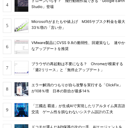
ドローンいらず？ 飛行動画作成できる「Google Earth
Studio」登場
Microsoftがまたもや値上げ M365サブスク料金を最大
33％増の「言い分」
VMware製品にCVSS 9.8の脆弱性、回避策なし 速やか
なアップデートを推奨
ブラウザの再起動は不要になる？ Chromeが模索する
「週2リリース」と「無停止アップデート」
エラー解消のつもりが自ら攻撃を実行する「ClickFix」
が108％増 日本の割合が最多14％
「三國志 覇道」が生成AIで実現したリアルタイム異言語
交流 ゲーム性を損なわないシステム設計の工夫
ドコモが選んだAPI保護の次の一手 AIエージェントを