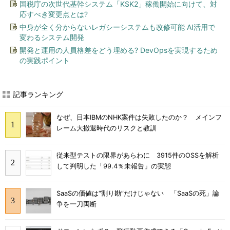
国税庁の次世代基幹システム「KSK2」稼働開始に向けて、対
応すべき変更点とは?
中身が全く分からないレガシーシステムも改修可能 AI活用で
変わるシステム開発
開発と運用の人員格差をどう埋める? DevOpsを実現するため
の実践ポイント
記事ランキング
なぜ、日本IBMのNHK案件は失敗したのか？ メインフ
レーム大撤退時代のリスクと教訓
従来型テストの限界があらわに 3915件のOSSを解析
して判明した「99.4％未報告」の実態
SaaSの価値は“割り勘”だけじゃない 「SaaSの死」論
争を一刀両断