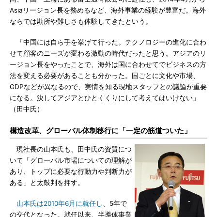
Asiaリージョン長を務めるなど、海外事業の経験が豊富だ。海外
ならでは勘所や難しさも体験してきたという。
「中国には自ら手を挙げて行った。テクノロジーの進化に合わ
せて顧客のニーズが変わる激動の時代だったと思う。アジアのリ
ージョン長をやったことで、海外は国に合わせてでビジネスの方
法を変える必要があることも分かった。国ごとに文化や市場、
GDPなどが異なるので、実情を知る現地スタッフとの議論が重要
になる。決してアジアとひとくくりにして考えてはいけない」
（田中氏）
構造改革、グローバル体制移行に「一定の筋道ついた」
現社長の山本氏も、田中氏の資質につ
いて「グローバル市場についての理解が
あり、トップに必要な行動力や判断力が
ある」と太鼓判を押す。
山本氏は2010年6月に就任し
、5年で
の交代となった。就任以来、半導体事業