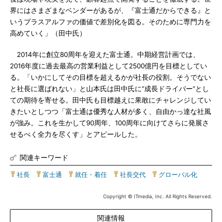
界にはさまざまなベンダーがあるが、『富士通だからできる』と
いうプラスアルファの価値で差別化を図る。そのために専門力を
高めていく」（田中氏）
2014年に創立80周年を迎えた富士通。中期経営計画では、
2016年度に過去最高の営業利益として2500億円を目標としてい
る。「いかにしてその目標を超えるかが社長の役割。そうでない
と社長に選ばれない」と山本氏は田中氏に“成長ドライバー”とし
ての期待を寄せる。田中氏も目標越えに果敢にチャレンジしてい
きたいとしつつ「富士通は優秀な人材が多く、自由かっ達な社風
が強み。これを生かして90周年、100周年に向けてさらに発展さ
せるべく全力を尽くす」とアピールした。
関連キーワード
社長
|
富士通
|
就任・着任
|
社長交代
|
グローバル化
Copyright © ITmedia, Inc. All Rights Reserved.
関連情報