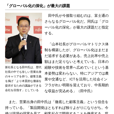
「グローバル化の深化」が最大の課題
田中氏が今後取り組むのは、富士通の
さらなるグローバル化だ。同氏は「グロ
ーバル化の深化」が最大の課題だと指定
する。
「山本社長がグローバルマトリクス体
制を構築したが、グローバル化はまだま
だ追求する必要がある。売上比率や売上
額はまだ足りないと考えている。日本の
新社長となる田中氏は、歴代
経験や技術を世界へ広めていくという基
社長の中でも珍しい営業出身
本姿勢は変わらない。特にアジアでは農
のキャリアを持つ。顧客主義
業や交通など、ICTを活用した社会イン
を掲げ「より本質的な価値を
フラがれい明期を迎えており、中長期的
提供するための議論ができる
会社を目指す」としている
な収益が見込める」（田中氏）
また、営業出身の田中氏は「徹底した顧客主義」という信念を
持っている。「製品開発はともすれば独りよがりになりがち。今
後は現場や現実を見て、顧客起点で開発することを徹底する。世