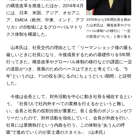
の構造改革を推進したほか、2014年4月
には、日本、米国、アジア、オセアニ
ア、EMEIA（欧州、中東、インド、アフ
2010年から5年間社長を務め
た山本氏は、構造改革やグロ
リカ）の5地域によるグローバルマトリ
ーバル体制への移行に「一定
クス体制を構築した。
の筋道がついた」と振り返る
山本氏は、社長交代の理由として「リーマンショック後の最も
厳しいときに社長になり、今後成長するための基礎作りを5年間
行ってきた。構造改革やグローバル体制の移行などの課題に一定
の道筋がつき、発展のためのベースはできたと考えている。“5
年”というのは、1つの役を演じるのにちょうどいい期間」と説明
した。
今後は会長として、対外活動を中心に動き社長を補佐するとい
う。「社長1人で社内外すべての業務を行えるかというと難し
い。会長と社長の役割分担が重要だ。長く会長のポジションがフ
リーだったので、対外活動を強化していく。会長が外政を行い、
社長には業務執行という内政を行う。この体制を“あうんの呼
吸”で進めていくのが富士通のスタイル」（山本氏）