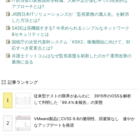
IT担当者の業務負荷を軽減、人材不足が進む中での現実的な
アプローチとは?
JR西日本ITソリューションズが「監視業務の属人化」を解消
した方法とは?
SASEは高機能すぎる? 今求められるシンプルなネットワーク
&セキュリティとは
国税庁の次世代基幹システム「KSK2」稼働開始に向けて、対
応すべき変更点とは?
弁護士ドットコムはなぜ監視基盤を刷新したのか? 運用改善の
裏側に迫る
記事ランキング
従来型テストの限界があらわに 3915件のOSSを解析
して判明した「99.4％未報告」の実態
VMware製品にCVSS 9.8の脆弱性、回避策なし 速やか
なアップデートを推奨