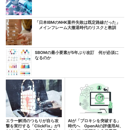
「日本IBMのNHK案件失敗は既定路線だった」
メインフレーム大撤退時代のリスクと教訓
SBOMの最小要素が5年ぶり改訂 何が必須に
なるのか
エラー解消のつもりが自ら攻
AIが「プロキシを突破する」
撃を実行する「ClickFix」が1
時代へ OpenAIの評価用AI、