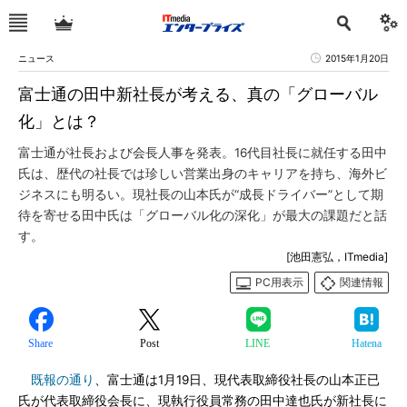
ニュース
2015年1月20日
富士通の田中新社長が考える、真の「グローバル
化」とは？
富士通が社長および会長人事を発表。16代目社長に就任する田中
氏は、歴代の社長では珍しい営業出身のキャリアを持ち、海外ビ
ジネスにも明るい。現社長の山本氏が“成長ドライバー”として期
待を寄せる田中氏は「グローバル化の深化」が最大の課題だと話
す。
[池田憲弘，ITmedia]
PC用表示
関連情報
Share
Post
LINE
Hatena
既報の通り
、富士通は1月19日、現代表取締役社長の山本正已
氏が代表取締役会長に、現執行役員常務の田中達也氏が新社長に