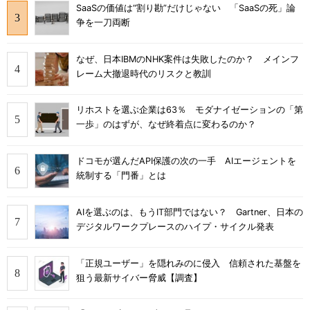
SaaSの価値は“割り勘”だけじゃない 「SaaSの死」論
争を一刀両断
なぜ、日本IBMのNHK案件は失敗したのか？ メインフ
レーム大撤退時代のリスクと教訓
リホストを選ぶ企業は63％ モダナイゼーションの「第
一歩」のはずが、なぜ終着点に変わるのか？
ドコモが選んだAPI保護の次の一手 AIエージェントを
統制する「門番」とは
AIを選ぶのは、もうIT部門ではない？ Gartner、日本の
デジタルワークプレースのハイプ・サイクル発表
「正規ユーザー」を隠れみのに侵入 信頼された基盤を
狙う最新サイバー脅威【調査】