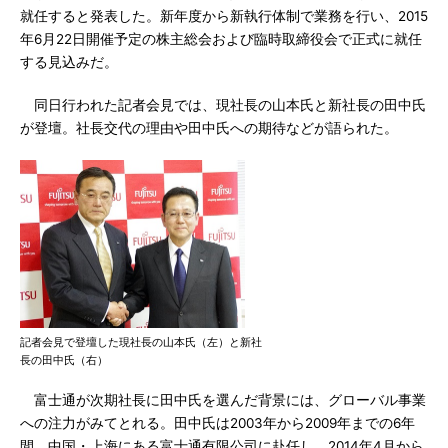
就任すると発表した。新年度から新執行体制で業務を行い、2015
年6月22日開催予定の株主総会および臨時取締役会で正式に就任
する見込みだ。
同日行われた記者会見では、現社長の山本氏と新社長の田中氏
が登壇。社長交代の理由や田中氏への期待などが語られた。
記者会見で登壇した現社長の山本氏（左）と新社
長の田中氏（右）
富士通が次期社長に田中氏を選んだ背景には、グローバル事業
への注力がみてとれる。田中氏は2003年から2009年までの6年
間、中国・上海にある富士通有限公司に赴任し、2014年4月から