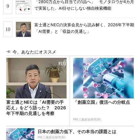
「2800万点から目当ての1品へ」 モノタロウが4カ月
で実装した、AI任せにしない独自検索機能
富士通とNECの決算会見から読み解く、2026年下半期
「AI需要」と「収益の見通し」
今、あなたにオススメ
富士通とNECは「AI需要の手
「創薬立国」復活への分岐点
応え」をどう語った？ 2026
年下半期の見通しを考察
PR(三菱総合研究所)
日本の創薬力低下、その本当の課題とは
PR(三菱総合研究所)