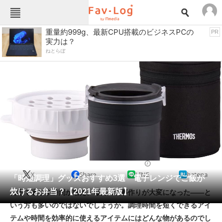
Fav-Logカテゴリー一覧
重量約999g、最新CPU搭載のビジネスPCの
PR
実力は？
TOP
アウトドア用品
ねとらぼ
インテリア・収納
おもちゃ・ホビー
カメラ
キッチン家電
キッチン用品
ゲーム
コンテンツ・サービス
スイーツ・お菓子
スポーツ・レジャー
スマホ・携帯電話
パソコン・タブレット
ファッション
ポット・ケトル
2021/04/02 22:07（公開）
X
Share
LINE
hatena
ペット
「時短調理」グッズおすすめ3選 電子レンジでご飯が
家電
炊けるお弁当？【2021年最新版】
自宅で過ごす時間が増え、毎日の食事作りが大変になった――と
工具・DIY
本・DVD・CD
いう方も多いのではないでしょうか。調理時間を短くできるアイ
生活家電
生活用品
テムや時間を効率的に使えるアイテムにはどんな物があるのでし