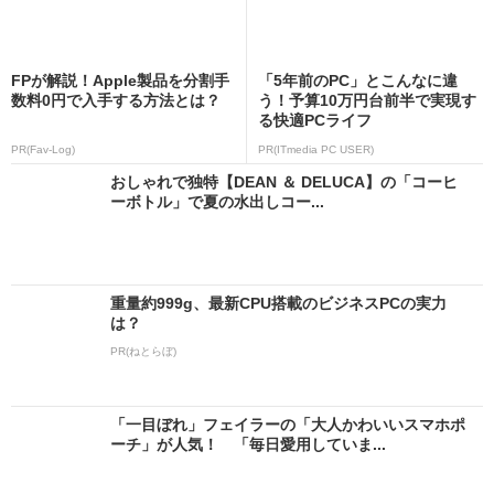
FPが解説！Apple製品を分割手
「5年前のPC」とこんなに違
数料0円で入手する方法とは？
う！予算10万円台前半で実現す
る快適PCライフ
PR(Fav-Log)
PR(ITmedia PC USER)
おしゃれで独特【DEAN ＆ DELUCA】の「コーヒ
ーボトル」で夏の水出しコー...
重量約999g、最新CPU搭載のビジネスPCの実力
は？
PR(ねとらぼ)
「一目ぼれ」フェイラーの「大人かわいいスマホポ
ーチ」が人気！ 「毎日愛用していま...