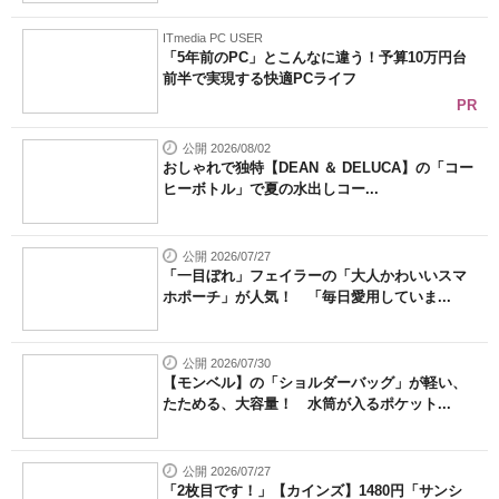
ITmedia PC USER
「5年前のPC」とこんなに違う！予算10万円台
前半で実現する快適PCライフ
PR
公開 2026/08/02
おしゃれで独特【DEAN ＆ DELUCA】の「コー
ヒーボトル」で夏の水出しコー...
公開 2026/07/27
「一目ぼれ」フェイラーの「大人かわいいスマ
ホポーチ」が人気！ 「毎日愛用していま...
公開 2026/07/30
【モンベル】の「ショルダーバッグ」が軽い、
たためる、大容量！ 水筒が入るポケット...
公開 2026/07/27
「2枚目です！」【カインズ】1480円「サンシ