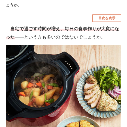
ょうか。
空調・季節家電
美容・コスメ
目次を表示
腕時計
車・バイク
自宅で過ごす時間が増え、毎日の食事作りが大変にな
釣り具・釣り用品
食品・飲料・お酒
った
――という方も多いのではないでしょうか。
食器・グラス・カトラリー
メディア
注目記事を集めた総合ページ
ITの今と未来を見通す
スマホと通信の最新トレンド
進化するPCとデバイスの未来
好きが集まる 比べて選べる
ビジネスと働き方のヒント