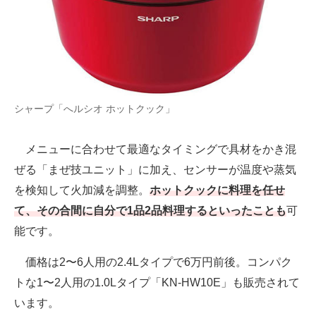
シャープ「へルシオ ホットクック」
メニューに合わせて最適なタイミングで具材をかき混
ぜる「まぜ技ユニット」に加え、センサーが温度や蒸気
を検知して火加減を調整。
ホットクックに料理を任せ
て、その合間に自分で1品2品料理するといったことも
可
能です。
価格は2〜6人用の2.4Lタイプで6万円前後。コンパク
トな1〜2人用の1.0Lタイプ「KN-HW10E」も販売されて
います。