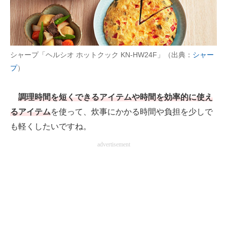
AI活用のいまが分かる
企業ITのトレンドを詳説
シャープ「ヘルシオ ホットクック KN-HW24F」（出典：
シャー
経営リーダーのコミュニティ
プ
）
マーケ×ITの今がよく分かる
調理時間を短くできるアイテムや時間を効率的に使え
ITエンジニア向け専門サイト
るアイテム
を使って、炊事にかかる時間や負担を少しで
も軽くしたいですね。
企業向けIT製品の総合サイト
advertisement
IT製品の技術・比較・事例
製造業のIT導入・活用を支援
モノづくり技術者専門サイト
エレクトロニクス専門サイト