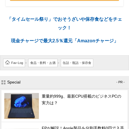
「タイムセール祭り」でおそうざいや保存食などをチェ
ック！
現金チャージで最大2.5％還元「Amazonチャージ」
Fav-Log
食品・飲料・お酒
缶詰・瓶詰・保存食
>
>
Special
- PR -
重量約999g、最新CPU搭載のビジネスPCの
実力は？
FPが解説！Apple製品を分割手数料0円で入手