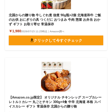
北国からの贈り物 牛しぐれ煮 佃煮 90g瓶×2個 北海道和牛 ご飯
のお供 おにぎりの具 つくだに おつまみ 牛肉 惣菜 お弁当 おか
ず ギフト お取り寄せ 常温保存
￥1,980
2026/07/15 11:25時点｜Amazon調べ
クリックして今すぐチェック
【Amazon.co.jp限定】 オリジナル チキンレッグ スープカレー
レトルトカレー 丸ごとチキン 300g×4食 中辛 北海道 本格 スパ
イスカレー ギフト 常温保存 北国からの贈り物