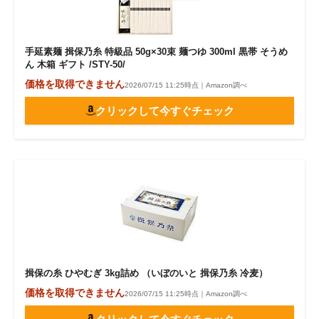
手延素麺 揖保乃糸 特級品 50g×30束 麺つゆ 300ml 黒帯 そうめ
ん 木箱 ギフト /STY-50/
価格を取得できません
2026/07/15 11:25時点｜Amazon調べ
クリックして今すぐチェック
揖保の糸 ひやむぎ 3kg詰め （いぼのいと 揖保乃糸 冷麦）
価格を取得できません
2026/07/15 11:25時点｜Amazon調べ