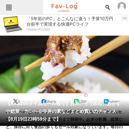
Fav-Logカテゴリー一覧
「5年前のPC」とこんなに違う！予算10万円
PR
台前半で実現する快適PCライフ
TOP
アウトドア用品
ITmedia PC USER
インテリア・収納
おもちゃ・ホビー
カメラ
キッチン家電
キッチン用品
ゲーム
コンテンツ・サービス
スイーツ・お菓子
スポーツ・レジャー
スマホ・携帯電話
パソコン・タブレット
ファッション
缶詰・瓶詰・保存食
2021/08/19 11:40（公開）
X
Share
LINE
hatena
ペット
【Amazonタイムセール祭り】お米、そうめん、おかず
家電
や総菜、カレーや牛丼の素などまとめ買いのチャンス
Amazon.co.jp（アマゾン）は63時間のビッグセール「タイムセ
工具・DIY
本・DVD・CD
【8月19日23時59分まで】
ール祭り」を8月19日23時59分まで開催中。お米や乾麺、総菜な
生活家電
生活用品
ど、保存に向く食品の多くもセール対象になっています。毎日の