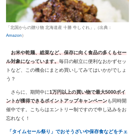
AI活用のいまが分かる
企業ITのトレンドを詳説
「北国からの贈り物 北海道産 十勝 牛しぐれ」,（出典：
Amazon
）
経営リーダーのコミュニティ
マーケ×ITの今がよく分かる
お米や乾麺、総菜など、保存に向く食品の多くもセー
ル対象になっています。
毎日の献立に便利なおかずセッ
ITエンジニア向け専門サイト
トなど、この機会にまとめ買いしてみてはいかがでしょ
企業向けIT製品の総合サイト
う？
IT製品の技術・比較・事例
さらに、期間中に
1万円以上の買い物で最大5000ポイ
ントが獲得できるポイントアップキャンペーン
も同時開
製造業のIT導入・活用を支援
催中です。こちらはエントリー制ですので申し込みをお
モノづくり技術者専門サイト
忘れなく！
エレクトロニクス専門サイト
「タイムセール祭り」でおそうざいや保存食などをチェ