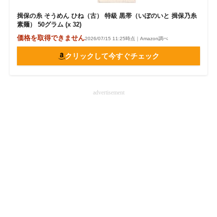
揖保の糸 そうめん ひね（古） 特級 黒帯（いぼのいと 揖保乃糸
素麺） 50グラム (x 32)
価格を取得できません
2026/07/15 11:25時点｜Amazon調べ
クリックして今すぐチェック
advertisement