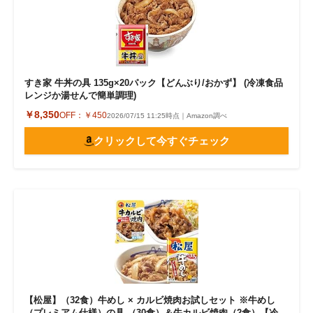
すき家 牛丼の具 135g×20パック【どんぶり/おかず】 (冷凍食品
レンジか湯せんで簡単調理)
￥8,350
OFF：
￥450
2026/07/15 11:25時点｜Amazon調べ
クリックして今すぐチェック
【松屋】（32食）牛めし × カルビ焼肉お試しセット ※牛めし
（プレミアム仕様）の具 （30食）＆牛カルビ焼肉（2食）【冷