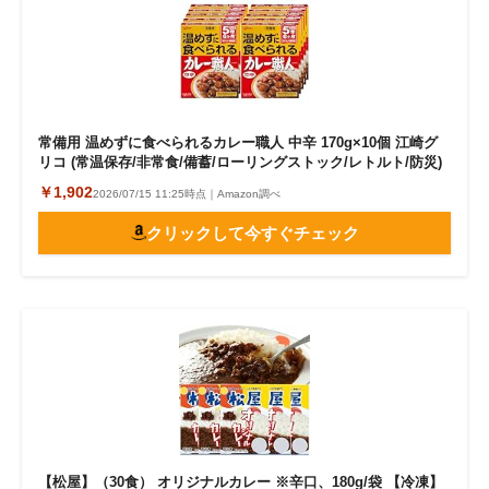
常備用 温めずに食べられるカレー職人 中辛 170g×10個 江崎グ
リコ (常温保存/非常食/備蓄/ローリングストック/レトルト/防災)
￥1,902
2026/07/15 11:25時点｜Amazon調べ
クリックして今すぐチェック
【松屋】（30食） オリジナルカレー ※辛口、180g/袋 【冷凍】