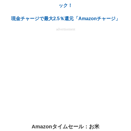
ック！
電子設計の基本と応用
現金チャージで最大2.5％還元「Amazonチャージ」
エネルギーの専門メディア
advertisement
建設×テクノロジーの最前線
ちょっと気になるネットの話題
Amazonタイムセール：お米