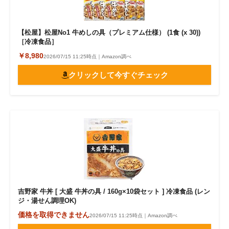
【松屋】松屋No1 牛めしの具（プレミアム仕様） (1食 (x 30))
［冷凍食品］
￥8,980
2026/07/15 11:25時点｜Amazon調べ
クリックして今すぐチェック
吉野家 牛丼 [ 大盛 牛丼の具 / 160g×10袋セット ] 冷凍食品 (レン
ジ・湯せん調理OK)
価格を取得できません
2026/07/15 11:25時点｜Amazon調べ