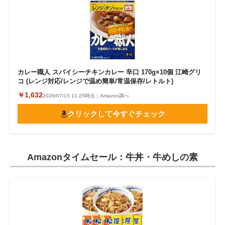
カレー職人 スパイシーチキンカレー 辛口 170g×10個 江崎グリ
コ (レンジ対応/レンジで温め簡単/常温保存/レトルト)
￥1,632
2026/07/15 11:25時点｜Amazon調べ
クリックして今すぐチェック
Amazonタイムセール：牛丼・牛めしの素