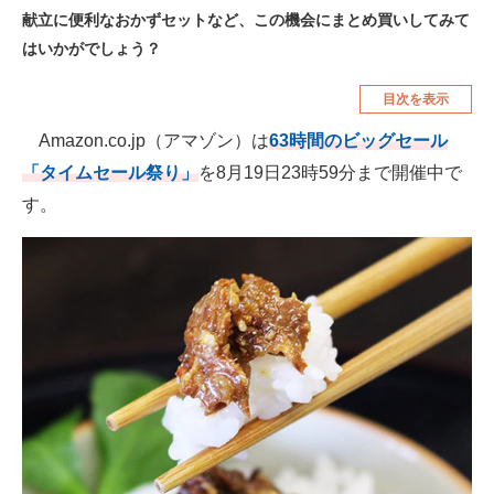
献立に便利なおかずセットなど、この機会にまとめ買いしてみて
空調・季節家電
美容・コスメ
はいかがでしょう？
腕時計
車・バイク
目次を表示
釣り具・釣り用品
食品・飲料・お酒
Amazon.co.jp（アマゾン）は
63時間のビッグセール
食器・グラス・カトラリー
「タイムセール祭り」
を8月19日23時59分まで開催中で
す。
メディア
注目記事を集めた総合ページ
ITの今と未来を見通す
スマホと通信の最新トレンド
進化するPCとデバイスの未来
好きが集まる 比べて選べる
ビジネスと働き方のヒント