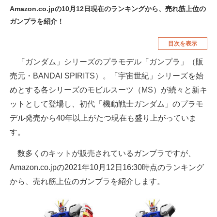
Amazon.co.jpの10月12日現在のランキングから、売れ筋上位の
空調・季節家電
美容・コスメ
ガンプラを紹介！
腕時計
車・バイク
目次を表示
釣り具・釣り用品
食品・飲料・お酒
「ガンダム」シリーズのプラモデル「ガンプラ」（販
食器・グラス・カトラリー
売元・BANDAI SPIRITS）。「宇宙世紀」シリーズを始
めとする各シリーズのモビルスーツ（MS）が続々と新キ
メディア
ットとして登場し、初代「機動戦士ガンダム」のプラモ
注目記事を集めた総合ページ
デル発売から40年以上がたつ現在も盛り上がっていま
す。
ITの今と未来を見通す
数多くのキットが販売されているガンプラですが、
スマホと通信の最新トレンド
Amazon.co.jpの2021年10月12日16:30時点のランキング
進化するPCとデバイスの未来
から、売れ筋上位のガンプラを紹介します。
好きが集まる 比べて選べる
ビジネスと働き方のヒント