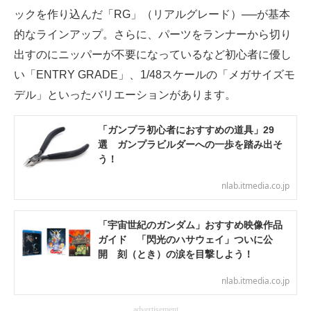
ックを作り込んだ「RG」（リアルグレード）──が基本
電子設計の基本と応用
的なラインアップ。さらに、パーツをランナーから切り
エネルギーの専門メディア
出すのにニッパーが不要になっているなど初心者に優し
い「ENTRY GRADE」、1/48スケールの「メガサイズモ
建設×テクノロジーの最前線
デル」といったバリエーションがあります。
ちょっと気になるネットの話題
「ガンプラ初心者におすすめの道具」29
選 ガンプラビルダーへの一歩を踏み出そ
う！
nlab.itmedia.co.jp
「宇宙世紀のガンダム」おすすめ映像作品
ガイド 「閃光のハサウェイ」ついに公
開 刻（とき）の涙を目撃しよう！
nlab.itmedia.co.jp
advertisement