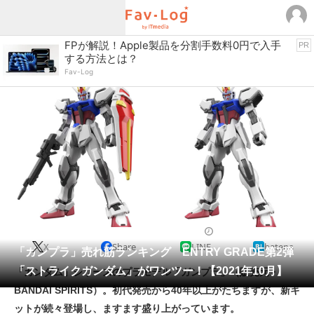
Fav-Logカテゴリー一覧
FPが解説！Apple製品を分割手数料0円で入手
PR
する方法とは？
TOP
アウトドア用品
Fav-Log
インテリア・収納
おもちゃ・ホビー
カメラ
キッチン家電
キッチン用品
ゲーム
コンテンツ・サービス
スイーツ・お菓子
スポーツ・レジャー
スマホ・携帯電話
パソコン・タブレット
ファッション
プラモデル
2021/10/12 18:10（公開）
X
Share
LINE
hatena
ペット
「ガンプラ」売れ筋ランキング ENTRY GRADE第2弾
家電
「ストライクガンダム」がワンツー！【2021年10月】
「ガンダム」シリーズのプラモデル「ガンプラ」（販売元・
工具・DIY
本・DVD・CD
BANDAI SPIRITS）。初代発売から40年以上がたちますが、新キ
生活家電
生活用品
ットが続々登場し、ますます盛り上がっています。