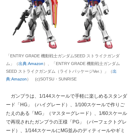
AI活用のいまが分かる
企業ITのトレンドを詳説
経営リーダーのコミュニティ
マーケ×ITの今がよく分かる
「ENTRY GRADE 機動戦士ガンダムSEED ストライクガンダ
ITエンジニア向け専門サイト
ム」（
出典:Amazon
）、「ENTRY GRADE 機動戦士ガンダム
SEED ストライクガンダム（ライトパッケージVer.）」（
出
企業向けIT製品の総合サイト
典:Amazon
） (c)SOTSU・SUNRISE
IT製品の技術・比較・事例
ガンプラは、1/144スケールで手軽に楽しめるスタンダ
製造業のIT導入・活用を支援
ード「HG」（ハイグレード）、1/100スケールで作りご
たえのある「MG」（マスターグレード）、1/60スケール
モノづくり技術者専門サイト
で再現されたガンプラの王様「PG」（パーフェクトグレ
エレクトロニクス専門サイト
ード）、1/144スケールにMG並みのディティールやギミ