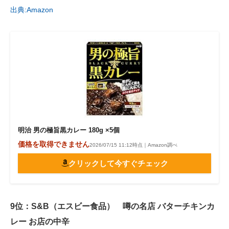
出典:Amazon
明治 男の極旨黒カレー 180g ×5個
価格を取得できません
2026/07/15 11:12時点｜Amazon調べ
クリックして今すぐチェック
9位：S&B（エスビー食品） 噂の名店 バターチキンカ
レー お店の中辛