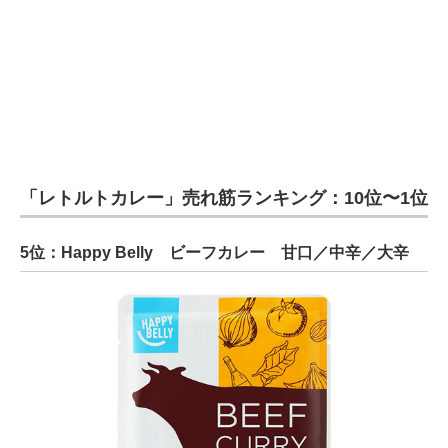
「レトルトカレー」売れ筋ランキング：10位〜1位
5位：Happy Belly ビーフカレー 甘口／中辛／大辛