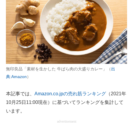
AI活用のいまが分かる
企業ITのトレンドを詳説
経営リーダーのコミュニティ
マーケ×ITの今がよく分かる
ITエンジニア向け専門サイト
無印良品「素材を生かした 牛ばら肉の大盛りカレー」（
出
企業向けIT製品の総合サイト
典:Amazon
）
IT製品の技術・比較・事例
本記事では、
Amazon.co.jpの売れ筋ランキング
（2021年
製造業のIT導入・活用を支援
10月25日11:00現在）に基づいてランキングを集計して
います。
モノづくり技術者専門サイト
advertisement
エレクトロニクス専門サイト