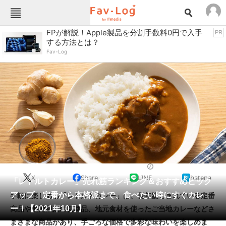
Fav-Logカテゴリー一覧
FPが解説！Apple製品を分割手数料0円で入手
PR
する方法とは？
TOP
アウトドア用品
Fav-Log
インテリア・収納
おもちゃ・ホビー
カメラ
キッチン家電
キッチン用品
ゲーム
コンテンツ・サービス
スイーツ・お菓子
スポーツ・レジャー
スマホ・携帯電話
パソコン・タブレット
ファッション
カレー
2021/10/25 17:49（公開）
X
Share
LINE
hatena
ペット
「レトルトカレー」売れ筋ランキング＆おすすめピック
家電
アップ 定番から本格派まで、食べたい時にすぐカレ
手軽に楽しめる「レトルトカレー」は、長年親しまれている定番
工具・DIY
本・DVD・CD
ー！【2021年10月】
商品や期間限定の新商品、地元食材を使ったご当地カレーなどさ
生活家電
生活用品
まざまな商品があり、手ごろな価格で多彩な味わいを楽しめま