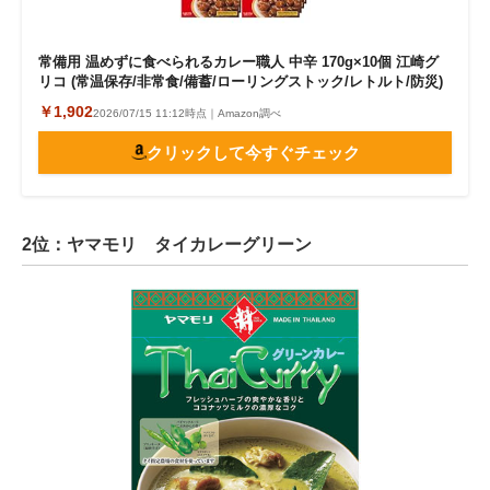
常備用 温めずに食べられるカレー職人 中辛 170g×10個 江崎グ
リコ (常温保存/非常食/備蓄/ローリングストック/レトルト/防災)
￥1,902
2026/07/15 11:12時点｜Amazon調べ
クリックして今すぐチェック
2位：ヤマモリ タイカレーグリーン