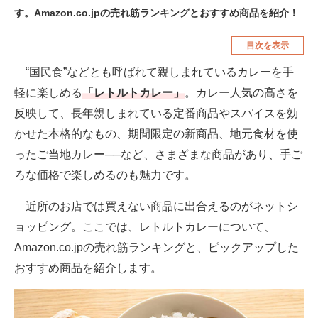
す。Amazon.co.jpの売れ筋ランキングとおすすめ商品を紹介！
空調・季節家電
美容・コスメ
目次を表示
腕時計
車・バイク
“国民食”などとも呼ばれて親しまれているカレーを手
釣り具・釣り用品
食品・飲料・お酒
軽に楽しめる
「レトルトカレー」
。カレー人気の高さを
食器・グラス・カトラリー
反映して、長年親しまれている定番商品やスパイスを効
かせた本格的なもの、期間限定の新商品、地元食材を使
メディア
ったご当地カレー──など、さまざまな商品があり、手ご
注目記事を集めた総合ページ
ろな価格で楽しめるのも魅力です。
ITの今と未来を見通す
近所のお店では買えない商品に出合えるのがネットシ
スマホと通信の最新トレンド
ョッピング。ここでは、レトルトカレーについて、
Amazon.co.jpの売れ筋ランキングと、ピックアップした
進化するPCとデバイスの未来
おすすめ商品を紹介します。
好きが集まる 比べて選べる
ビジネスと働き方のヒント