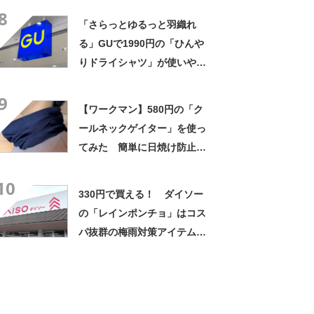
8
「さらっとゆるっと羽織れ
る」GUで1990円の「ひんや
りドライシャツ」が使いやす
い！ シワになりにくいのも
9
楽すぎ
【ワークマン】580円の「ク
ールネックゲイター」を使っ
てみた 簡単に日焼け防止で
きる！ 何通りも使い方があ
10
る便利アイテム
330円で買える！ ダイソー
の「レインポンチョ」はコス
パ抜群の梅雨対策アイテムだ
った