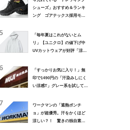
シューズ」おすすめ＆ランキ
ング ゴアテックス採用モデ
ルなど防水シューズが人気
5
【2026年8月版】
「毎年夏はこれがないとム
リ」【ユニクロ】の値下げ中
UVカットウェアが好評「涼し
く日よけもできて優秀」「エ
6
アコンで肌寒いときにも便
「すっかりお気に入り！」無
利」
印で1490円の「汗染みしにく
い涼感T」グレー系を試してみ
たら……夏対策×トレンド感の
7
優秀Tだった
ワークマンの「遮熱ポンチ
ョ」が超優秀。汗をかくほど
涼しい？！ 驚きの独自素材
をレビュー