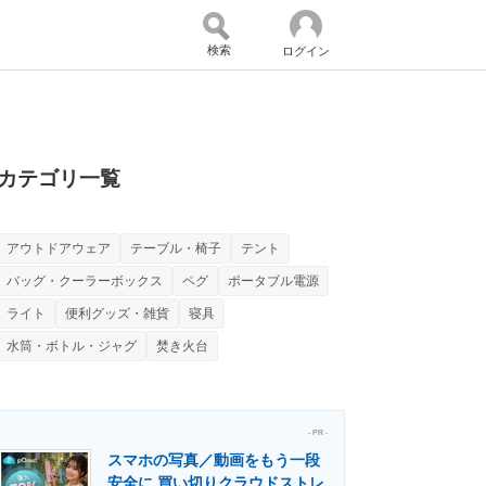
検索
ログイン
バイスの未来
好きが集まる 比べて選べる
カテゴリ一覧
アウトドアウェア
テーブル・椅子
テント
コミュニティ
マーケ×ITの今がよく分かる
バッグ・クーラーボックス
ペグ
ポータブル電源
ライト
便利グッズ・雑貨
寝具
水筒・ボトル・ジャグ
焚き火台
・活用を支援
- PR -
スマホの写真／動画をもう一段
門メディア
建設×テクノロジーの最前線
安全に 買い切りクラウドストレ