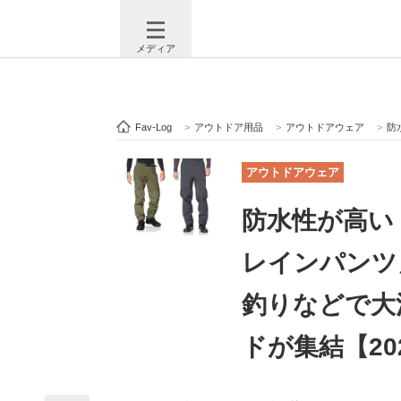
メディア
Fav-Log
>
アウトドア用品
>
アウトドアウェア
>
防水性
注目記事を集めた総合ページ
ITの今
アウトドアウェア
防水性が高い「
ビジネスと働き方のヒント
AI活用
レインパンツ
釣りなどで大
ITエンジニア向け専門サイト
企業向けI
ドが集結【20
モノづくり技術者専門サイト
エレクトロ