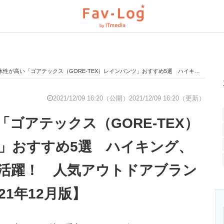
が高い「ゴアテックス（GORE-TEX）レインパンツ」おすすめ5選 ハイキング、釣りなどで大活躍！ 人気アウトドアブランドが集結【2021年12月版】
と未来を見通す
スマホと通信の最新トレンド
進化するPCとデ
2021/12/09 16:20（公開）
2021/12/09 16:20（更新）
ゴアテックス（GORE-TEX）
のいまが分かる
企業ITのトレンドを詳説
経営リーダーの
」おすすめ5選 ハイキング、
活躍！ 人気アウトドアブラン
T製品の総合サイト
IT製品の技術・比較・事例
製造業のIT導入
21年12月版】
ニクス専門サイト
電子設計の基本と応用
エネルギーの専