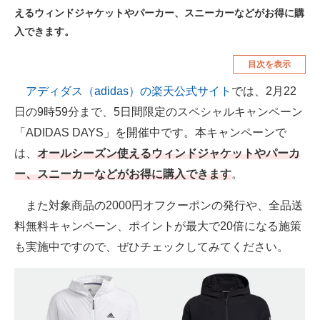
えるウィンドジャケットやパーカー、スニーカーなどがお得に購
空調・季節家電
美容・コスメ
入できます。
腕時計
車・バイク
目次を表示
釣り具・釣り用品
食品・飲料・お酒
アディダス（adidas）の楽天公式サイト
では、2月22
食器・グラス・カトラリー
日の9時59分まで、5日間限定のスペシャルキャンペーン
「ADIDAS DAYS」を開催中です。本キャンペーンで
メディア
は、
オールシーズン使えるウィンドジャケットやパーカ
注目記事を集めた総合ページ
ー、スニーカーなどがお得に購入できます
。
ITの今と未来を見通す
また対象商品の2000円オフクーポンの発行や、全品送
料無料キャンペーン、ポイントが最大で20倍になる施策
スマホと通信の最新トレンド
も実施中ですので、ぜひチェックしてみてください。
進化するPCとデバイスの未来
好きが集まる 比べて選べる
ビジネスと働き方のヒント