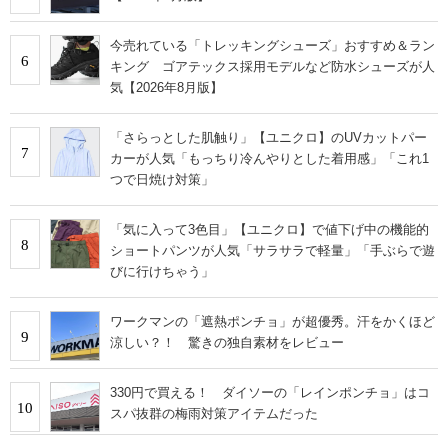
今売れている「トレッキングシューズ」おすすめ＆ラン
6
キング ゴアテックス採用モデルなど防水シューズが人
気【2026年8月版】
「さらっとした肌触り」【ユニクロ】のUVカットパー
7
カーが人気「もっちり冷んやりとした着用感」「これ1
つで日焼け対策」
「気に入って3色目」【ユニクロ】で値下げ中の機能的
8
ショートパンツが人気「サラサラで軽量」「手ぶらで遊
びに行けちゃう」
ワークマンの「遮熱ポンチョ」が超優秀。汗をかくほど
9
涼しい？！ 驚きの独自素材をレビュー
330円で買える！ ダイソーの「レインポンチョ」はコ
10
スパ抜群の梅雨対策アイテムだった