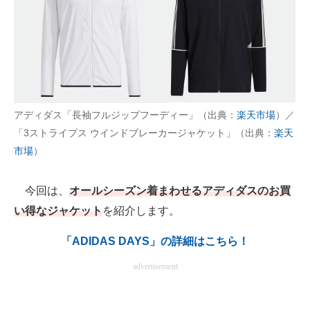
AI活用のいまが分かる
企業ITのトレンドを詳説
経営リーダーのコミュニティ
アディダス「長袖フルジップフーディー」（出典：
楽天市場
）／
マーケ×ITの今がよく分かる
「3ストライプス ウインドブレーカージャケット」（出典：
楽天
ITエンジニア向け専門サイト
市場
）
企業向けIT製品の総合サイト
今回は、
オールシーズン着まわせるアディダスのお買
IT製品の技術・比較・事例
い得なジャケット
を紹介します。
製造業のIT導入・活用を支援
「ADIDAS DAYS」の詳細はこちら！
モノづくり技術者専門サイト
advertisement
エレクトロニクス専門サイト