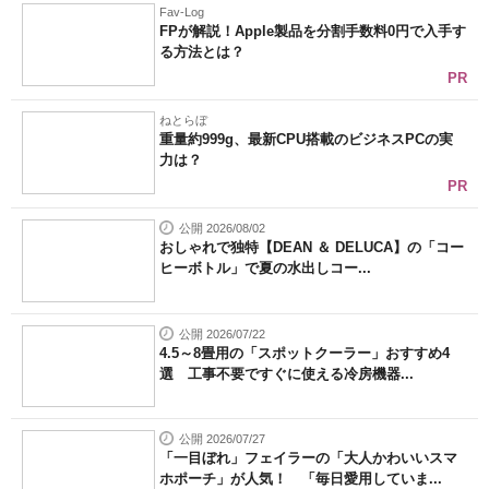
Fav-Log
FPが解説！Apple製品を分割手数料0円で入手す
る方法とは？
PR
ねとらぼ
重量約999g、最新CPU搭載のビジネスPCの実
力は？
PR
公開 2026/08/02
おしゃれで独特【DEAN ＆ DELUCA】の「コー
ヒーボトル」で夏の水出しコー...
公開 2026/07/22
4.5～8畳用の「スポットクーラー」おすすめ4
選 工事不要ですぐに使える冷房機器...
公開 2026/07/27
「一目ぼれ」フェイラーの「大人かわいいスマ
ホポーチ」が人気！ 「毎日愛用していま...