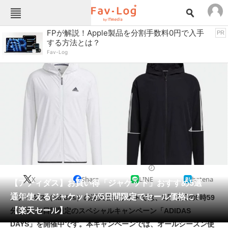
Fav-Logカテゴリー一覧
FPが解説！Apple製品を分割手数料0円で入手
PR
する方法とは？
TOP
アウトドア用品
Fav-Log
インテリア・収納
おもちゃ・ホビー
カメラ
キッチン家電
キッチン用品
ゲーム
コンテンツ・サービス
スイーツ・お菓子
スポーツ・レジャー
スマホ・携帯電話
パソコン・タブレット
ファッション
アウトドアウェア
2022/02/18 12:09（公開）
X
Share
LINE
hatena
ペット
【アディダス】お買い得「ジャケット」おすすめ5選
家電
通年使えるジャケットが5日間限定でセール価格に！
アディダス（adidas）の楽天公式サイトでは、2月22日の9時59
工具・DIY
本・DVD・CD
【楽天セール】
分まで、5日間限定のスペシャルキャンペーン「ADIDAS
生活家電
生活用品
DAYS」を開催中です。本キャンペーンでは、オールシーズン使