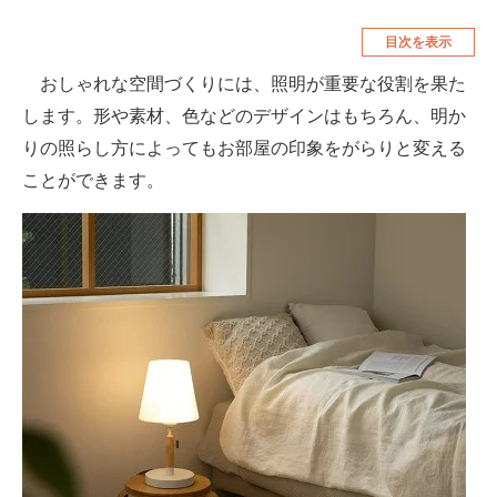
空調・季節家電
美容・コスメ
目次を表示
腕時計
車・バイク
おしゃれな空間づくりには、照明が重要な役割を果た
します。形や素材、色などのデザインはもちろん、明か
釣り具・釣り用品
食品・飲料・お酒
りの照らし方によってもお部屋の印象をがらりと変える
食器・グラス・カトラリー
ことができます。
メディア
注目記事を集めた総合ページ
ITの今と未来を見通す
スマホと通信の最新トレンド
進化するPCとデバイスの未来
好きが集まる 比べて選べる
ビジネスと働き方のヒント