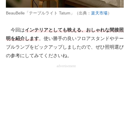
AI活用のいまが分かる
BeauBelle「テーブルライト Tatum」（出典：
楽天市場
）
企業ITのトレンドを詳説
今回は
インテリアとしても映える、おしゃれな間接照
経営リーダーのコミュニティ
明を紹介します
。使い勝手の良いフロアスタンドやテー
ブルランプをピックアップしましたので、ぜひ照明選び
マーケ×ITの今がよく分かる
の参考にしてみてくださいね。
ITエンジニア向け専門サイト
advertisement
企業向けIT製品の総合サイト
IT製品の技術・比較・事例
製造業のIT導入・活用を支援
モノづくり技術者専門サイト
エレクトロニクス専門サイト