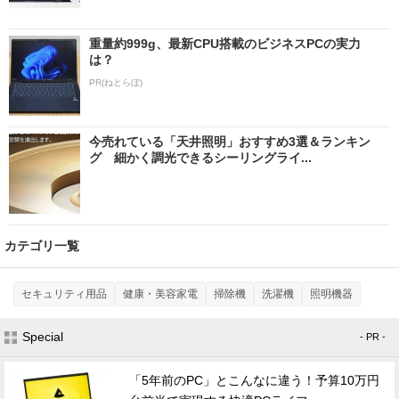
重量約999g、最新CPU搭載のビジネスPCの実力
は？
PR(ねとらぼ)
今売れている「天井照明」おすすめ3選＆ランキン
グ 細かく調光できるシーリングライ...
カテゴリ一覧
セキュリティ用品
健康・美容家電
掃除機
洗濯機
照明機器
Special
- PR -
「5年前のPC」とこんなに違う！予算10万円