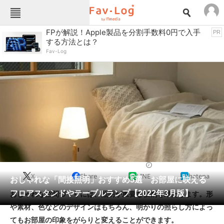
Fav-Logカテゴリー一覧
FPが解説！Apple製品を分割手数料0円で入手
PR
する方法とは？
TOP
アウトドア用品
Fav-Log
インテリア・収納
おもちゃ・ホビー
カメラ
キッチン家電
キッチン用品
ゲーム
コンテンツ・サービス
スイーツ・お菓子
スポーツ・レジャー
スマホ・携帯電話
パソコン・タブレット
ファッション
照明機器
2022/03/11 13:25（公開）
X
Share
LINE
hatena
ペット
おしゃれな「間接照明」おすすめ5選 お部屋に映える
家電
フロアスタンドやテーブルランプ【2022年3月版】
おしゃれな空間づくりには、照明が重要な役割を果たします。形
工具・DIY
本・DVD・CD
や素材、色などのデザインはもちろん、明かりの照らし方によっ
生活家電
生活用品
てもお部屋の印象をがらりと変えることができます。