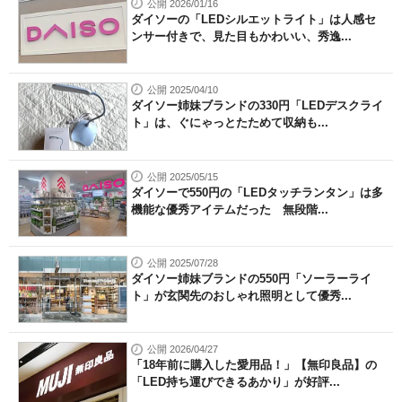
公開 2026/01/16
ダイソーの「LEDシルエットライト」は人感セ
ンサー付きで、見た目もかわいい、秀逸...
公開 2025/04/10
ダイソー姉妹ブランドの330円「LEDデスクライ
ト」は、ぐにゃっとたためて収納も...
公開 2025/05/15
ダイソーで550円の「LEDタッチランタン」は多
機能な優秀アイテムだった 無段階...
公開 2025/07/28
ダイソー姉妹ブランドの550円「ソーラーライ
ト」が玄関先のおしゃれ照明として優秀...
公開 2026/04/27
「18年前に購入した愛用品！」【無印良品】の
「LED持ち運びできるあかり」が好評...