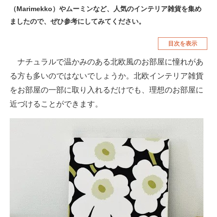
（Marimekko）やムーミンなど、人気のインテリア雑貨を集め
空調・季節家電
美容・コスメ
ましたので、ぜひ参考にしてみてください。
腕時計
車・バイク
目次を表示
釣り具・釣り用品
食品・飲料・お酒
ナチュラルで温かみのある北欧風のお部屋に憧れがあ
食器・グラス・カトラリー
る方も多いのではないでしょうか。北欧インテリア雑貨
をお部屋の一部に取り入れるだけでも、理想のお部屋に
メディア
近づけることができます。
注目記事を集めた総合ページ
ITの今と未来を見通す
スマホと通信の最新トレンド
進化するPCとデバイスの未来
好きが集まる 比べて選べる
ビジネスと働き方のヒント