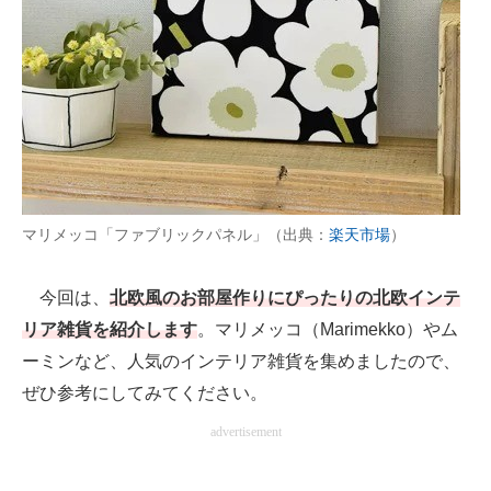
AI活用のいまが分かる
企業ITのトレンドを詳説
経営リーダーのコミュニティ
マーケ×ITの今がよく分かる
ITエンジニア向け専門サイト
マリメッコ「ファブリックパネル」（出典：
楽天市場
）
企業向けIT製品の総合サイト
今回は、
北欧風のお部屋作りにぴったりの北欧インテ
IT製品の技術・比較・事例
リア雑貨を紹介します
。マリメッコ（Marimekko）やム
ーミンなど、人気のインテリア雑貨を集めましたので、
製造業のIT導入・活用を支援
ぜひ参考にしてみてください。
モノづくり技術者専門サイト
advertisement
エレクトロニクス専門サイト