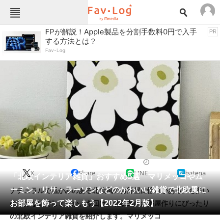
Fav-Logカテゴリー一覧
FPが解説！Apple製品を分割手数料0円で入手
PR
する方法とは？
TOP
アウトドア用品
Fav-Log
インテリア・収納
おもちゃ・ホビー
カメラ
キッチン家電
キッチン用品
ゲーム
コンテンツ・サービス
スイーツ・お菓子
スポーツ・レジャー
スマホ・携帯電話
パソコン・タブレット
ファッション
インテリア用品
2022/02/15 11:38（公開）
X
Share
LINE
hatena
ペット
「北欧インテリア雑貨」おすすめ5選 マリメッコやム
家電
ーミン、リサ・ラーソンなどのかわいい雑貨で北欧風に
ナチュラルで温かみのある北欧風のお部屋に憧れがある方も多い
工具・DIY
本・DVD・CD
お部屋を飾って楽しもう【2022年2月版】
のではないでしょうか。今回は、北欧風のお部屋作りにぴったり
生活家電
生活用品
の北欧インテリア雑貨を紹介します。マリメッコ