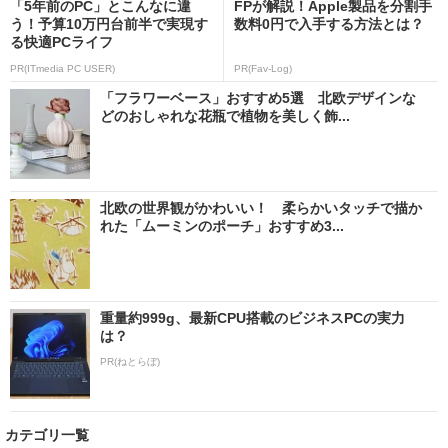
「5年前のPC」とこんなに違
FPが解説！Apple製品を分割手
う！予算10万円台前半で実現す
数料0円で入手する方法とは？
る快適PCライフ
PR(ITmedia PC USER)
PR(Fav-Log)
「フラワーベース」おすすめ5選 北欧デザインな
どのおしゃれな花瓶で植物を美しく飾...
北欧の世界観がかわいい！ 柔らかいタッチで描か
れた「ムーミンのポーチ」おすすめ3...
重量約999g、最新CPU搭載のビジネスPCの実力
は？
PR(ねとらぼ)
カテゴリ一覧