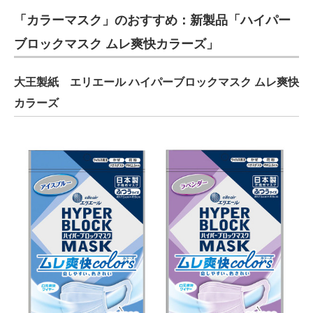
電子設計の基本と応用
「カラーマスク」のおすすめ：新製品「ハイパー
ブロックマスク ムレ爽快カラーズ」
エネルギーの専門メディア
建設×テクノロジーの最前線
大王製紙 エリエール ハイパーブロックマスク ムレ爽快
カラーズ
ちょっと気になるネットの話題