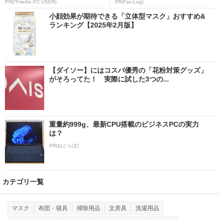
PR(ITmedia PC USER)
PR(Fav-Log)
小顔効果が期待できる「立体型マスク」おすすめ&
ランキング【2025年2月版】
【ダイソー】にはコスパ優秀の「花粉対策グッズ」
がそろってた！ 実際に試した3つの...
重量約999g、最新CPU搭載のビジネスPCの実力
は？
PR(ねとらぼ)
カテゴリ一覧
マスク
布団・寝具
掃除用品
文房具
洗濯用品