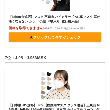
【kaitou公式店】マスク 不織布 バイカラー 立体 3Dマスク 耳が
痛くならない カラー 小顔 30枚入り [並行輸入品]
価格を取得できません
2026/07/15 10:33時点｜Amazon調べ
クリックして今すぐチェック
7位：J-95 J-95MASK
【日本製 JIS規格】J-95 【医療用マスク クラス適合】正規品 M
AID IN JAPAN【30枚個別包装】 日本製 カジュアル スーツに似