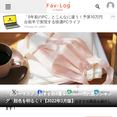
Fav-Logカテゴリー一覧
「5年前のPC」とこんなに違う！予算10万円
PR
台前半で実現する快適PCライフ
TOP
アウトドア用品
ITmedia PC USER
インテリア・収納
おもちゃ・ホビー
カメラ
キッチン家電
キッチン用品
ゲーム
コンテンツ・サービス
スイーツ・お菓子
スポーツ・レジャー
スマホ・携帯電話
パソコン・タブレット
ファッション
マスク
2022/03/23 18:00（公開）
X
Share
LINE
hatena
ペット
「カラーマスク」おすすめ4選＆Amazon売れ筋ランキン
家電
グ 顔色を明るく！【2022年3月版】
顔色を明るく見せてくれるカラーマスク。おすすめ商品を紹介し
工具・DIY
本・DVD・CD
ます！
生活家電
生活用品