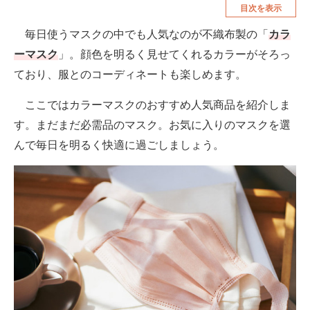
目次を表示
空調・季節家電
美容・コスメ
毎日使うマスクの中でも人気なのが不織布製の「
カラ
腕時計
車・バイク
ーマスク
」。顔色を明るく見せてくれるカラーがそろっ
釣り具・釣り用品
食品・飲料・お酒
ており、服とのコーディネートも楽しめます。
食器・グラス・カトラリー
ここではカラーマスクのおすすめ人気商品を紹介しま
す。まだまだ必需品のマスク。お気に入りのマスクを選
メディア
んで毎日を明るく快適に過ごしましょう。
注目記事を集めた総合ページ
ITの今と未来を見通す
スマホと通信の最新トレンド
進化するPCとデバイスの未来
好きが集まる 比べて選べる
ビジネスと働き方のヒント