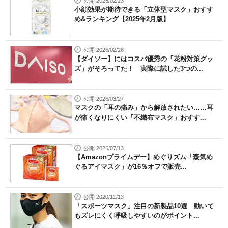
公開 2025/02/23
小顔効果が期待できる「立体型マスク」おすす
め&ランキング【2025年2月版】
公開 2026/02/28
【ダイソー】にはコスパ優秀の「花粉対策グッ
ズ」がそろってた！ 実際に試した3つの...
公開 2026/03/27
マスクの「耳の痛み」から解放されたい……耳
が痛くなりにくい「不織布マスク」おすす...
公開 2026/07/13
【Amazonプライムデー】めぐりズム「蒸気め
ぐるアイマスク」が16％オフで販売...
公開 2020/11/13
「スポーツマスク」注目の新製品10選 動いて
もズレにくく呼吸しやすいのがポイント...