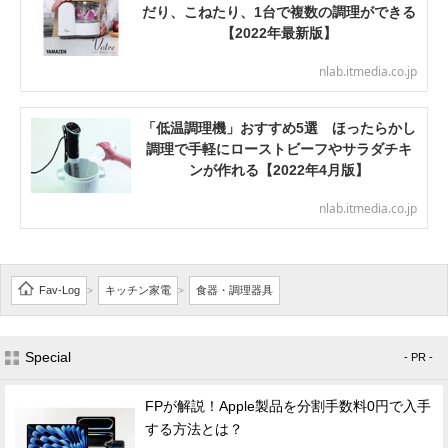
だり、こねたり、1台で複数の調理ができる
【2022年最新版】
nlab.itmedia.co.jp
「低温調理機」おすすめ5選 ほったらかし
調理で手軽にローストビーフやサラダチキ
ンが作れる【2022年4月版】
nlab.itmedia.co.jp
Fav-Log
キッチン家電
食器・調理器具
>
>
Special
- PR -
FPが解説！Apple製品を分割手数料0円で入手
する方法とは？