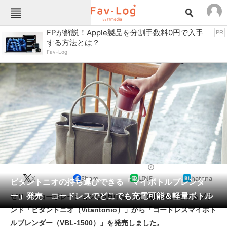
Fav-Logカテゴリー一覧
FPが解説！Apple製品を分割手数料0円で入手
PR
する方法とは？
TOP
アウトドア用品
Fav-Log
インテリア・収納
おもちゃ・ホビー
カメラ
キッチン家電
キッチン用品
ゲーム
コンテンツ・サービス
スイーツ・お菓子
スポーツ・レジャー
スマホ・携帯電話
パソコン・タブレット
ファッション
食器・調理器具
2022/05/17 12:00（公開）
X
Share
LINE
hatena
ペット
ビタントニオの持ち運びできる「マイボトルブレンダ
家電
ー」発売 コードレスでどこでも充電可能＆軽量ボトル
ゼリックコーポレーションは5月中旬、家電製品を展開するブラ
工具・DIY
本・DVD・CD
ンド「ビタントニオ（Vitantonio）」から「コードレスマイボト
生活家電
生活用品
ルブレンダー（VBL-1500）」を発売しました。