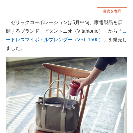
空調・季節家電
美容・コスメ
目次を表示
腕時計
車・バイク
ゼリックコーポレーションは5月中旬、家電製品を展
開するブランド「ビタントニオ（Vitantonio）」から「
コ
釣り具・釣り用品
食品・飲料・お酒
ードレスマイボトルブレンダー（VBL-1500）
」を発売し
食器・グラス・カトラリー
ました。
メディア
注目記事を集めた総合ページ
ITの今と未来を見通す
スマホと通信の最新トレンド
進化するPCとデバイスの未来
好きが集まる 比べて選べる
ビジネスと働き方のヒント