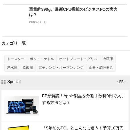
重量約999g、最新CPU搭載のビジネスPCの実力
は？
PR(ねとらぼ)
カテゴリ一覧
トースター
ポット・ケトル
ホットプレート・グリル
冷蔵庫
浄水器
炊飯器
電子レンジ・オーブンレンジ
食器・調理器具
Special
- PR -
FPが解説！Apple製品を分割手数料0円で入手
する方法とは？
「5年前のPC」とこんなに違う！予算10万円