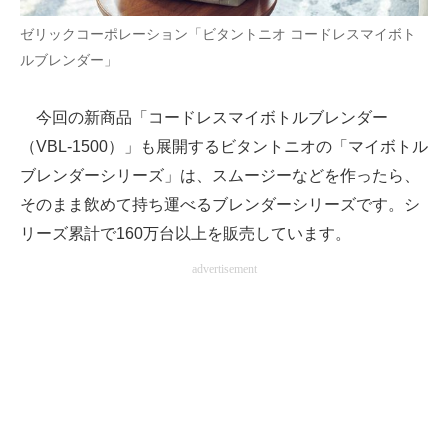
ゼリックコーポレーション「ビタントニオ コードレスマイボト
AI活用のいまが分かる
ルブレンダー」
企業ITのトレンドを詳説
今回の新商品「コードレスマイボトルブレンダー
経営リーダーのコミュニティ
（VBL-1500）」も展開するビタントニオの「マイボトル
マーケ×ITの今がよく分かる
ブレンダーシリーズ」は、スムージーなどを作ったら、
そのまま飲めて持ち運べるブレンダーシリーズです。シ
ITエンジニア向け専門サイト
リーズ累計で160万台以上を販売しています。
企業向けIT製品の総合サイト
advertisement
IT製品の技術・比較・事例
製造業のIT導入・活用を支援
モノづくり技術者専門サイト
エレクトロニクス専門サイト