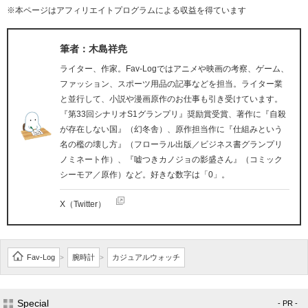
※本ページはアフィリエイトプログラムによる収益を得ています
筆者：木島祥尭
ライター、作家。Fav-Logではアニメや映画の考察、ゲーム、
ファッション、スポーツ用品の記事などを担当。ライター業
と並行して、小説や漫画原作のお仕事も引き受けています。
『第33回シナリオS1グランプリ』奨励賞受賞、著作に『自殺
が存在しない国』（幻冬舎）、原作担当作に『仕組みという
名の檻の壊し方』（フローラル出版／ビジネス書グランプリ
ノミネート作）、『嘘つきカノジョの影盛さん』（コミック
シーモア／原作）など。好きな数字は「0」。
X（Twitter）
Fav-Log
腕時計
カジュアルウォッチ
>
>
Special
- PR -