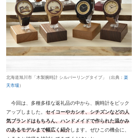
AI活用のいまが分かる
企業ITのトレンドを詳説
経営リーダーのコミュニティ
マーケ×ITの今がよく分かる
ITエンジニア向け専門サイト
北海道旭川市「木製腕時計 シルバーリングタイプ」（出典：
楽
企業向けIT製品の総合サイト
天市場
）
IT製品の技術・比較・事例
今回は、多種多様な返礼品の中から、腕時計をピック
製造業のIT導入・活用を支援
アップしました。
セイコーやカシオ、シチズンなどの人
モノづくり技術者専門サイト
気ブランドはもちろん、ハンドメイドで作られた温かみ
のあるモデルまで幅広く紹介
します。ぜひこの機会に、
エレクトロニクス専門サイト