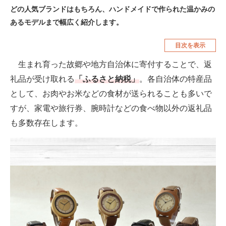
どの人気ブランドはもちろん、ハンドメイドで作られた温かみの
空調・季節家電
美容・コスメ
あるモデルまで幅広く紹介します。
腕時計
車・バイク
目次を表示
釣り具・釣り用品
食品・飲料・お酒
生まれ育った故郷や地方自治体に寄付することで、返
食器・グラス・カトラリー
礼品が受け取れる
「ふるさと納税」
。各自治体の特産品
として、お肉やお米などの食材が送られることも多いで
メディア
すが、家電や旅行券、腕時計などの食べ物以外の返礼品
注目記事を集めた総合ページ
も多数存在します。
ITの今と未来を見通す
スマホと通信の最新トレンド
進化するPCとデバイスの未来
好きが集まる 比べて選べる
ビジネスと働き方のヒント