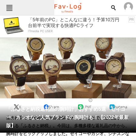
Fav-Logカテゴリー一覧
「5年前のPC」とこんなに違う！予算10万円
PR
台前半で実現する快適PCライフ
TOP
アウトドア用品
ITmedia PC USER
インテリア・収納
おもちゃ・ホビー
カメラ
キッチン家電
キッチン用品
ゲーム
コンテンツ・サービス
スイーツ・お菓子
スポーツ・レジャー
スマホ・携帯電話
パソコン・タブレット
ファッション
カジュアルウォッチ
2022/08/16 14:50（公開）
X
Share
LINE
hatena
ペット
「ふるさと納税返礼品の腕時計」おすすめ5選 セイコ
家電
ー、カシオなど人気ブランドの腕時計も！【2022年最新
生まれ育った故郷や地方自治体に寄付することで、返礼品が受け
工具・DIY
本・DVD・CD
版】
取れる「ふるさと納税」。今回は、多種多様な返礼品の中から、
生活家電
生活用品
腕時計をピックアップしました。セイコーやカシオ、シチズンな