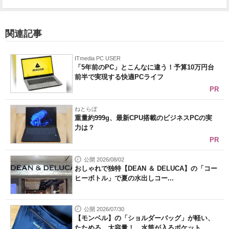
関連記事
ITmedia PC USER
「5年前のPC」とこんなに違う！予算10万円台
前半で実現する快適PCライフ
PR
ねとらぼ
重量約999g、最新CPU搭載のビジネスPCの実
力は？
PR
公開 2026/08/02
おしゃれで独特【DEAN ＆ DELUCA】の「コー
ヒーボトル」で夏の水出しコー...
公開 2026/07/30
【モンベル】の「ショルダーバッグ」が軽い、
たためる、大容量！ 水筒が入るポケット...