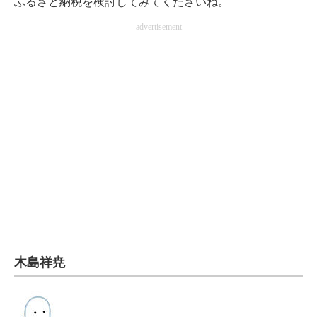
ふるさと納税を検討してみてくださいね。
電子設計の基本と応用
advertisement
エネルギーの専門メディア
建設×テクノロジーの最前線
ちょっと気になるネットの話題
木島祥尭