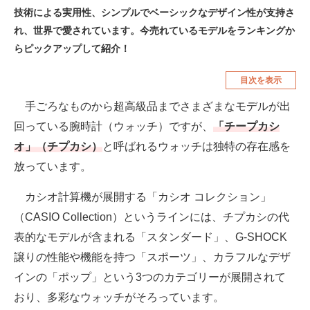
技術による実用性、シンプルでベーシックなデザイン性が支持さ
空調・季節家電
美容・コスメ
れ、世界で愛されています。今売れているモデルをランキングか
腕時計
車・バイク
らピックアップして紹介！
釣り具・釣り用品
食品・飲料・お酒
目次を表示
食器・グラス・カトラリー
手ごろなものから超高級品までさまざまなモデルが出
回っている腕時計（ウォッチ）ですが、
「チープカシ
メディア
オ」（チプカシ）
と呼ばれるウォッチは独特の存在感を
注目記事を集めた総合ページ
放っています。
ITの今と未来を見通す
カシオ計算機が展開する「カシオ コレクション」
（CASIO Collection）というラインには、チプカシの代
スマホと通信の最新トレンド
表的なモデルが含まれる「スタンダード」、G-SHOCK
進化するPCとデバイスの未来
譲りの性能や機能を持つ「スポーツ」、カラフルなデザ
インの「ポップ」という3つのカテゴリーが展開されて
好きが集まる 比べて選べる
おり、多彩なウォッチがそろっています。
ビジネスと働き方のヒント