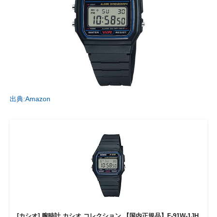
出典:Amazon
[カシオ] 腕時計 カシオ コレクション 【国内正規品】F-91W-1JH