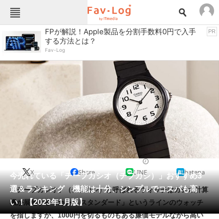
Fav-Logカテゴリー一覧
FPが解説！Apple製品を分割手数料0円で入手
PR
する方法とは？
TOP
アウトドア用品
Fav-Log
インテリア・収納
おもちゃ・ホビー
カメラ
キッチン家電
キッチン用品
ゲーム
コンテンツ・サービス
スイーツ・お菓子
スポーツ・レジャー
スマホ・携帯電話
パソコン・タブレット
ファッション
カジュアルウォッチ
2023/01/16 17:10（公開）
X
Share
LINE
hatena
ペット
今売れている「チープカシオ（チプカシ）」おすすめ3
家電
選＆ランキング 機能は十分、シンプルでコスパも高
「チープカシオ」（チプカシ）と呼ばれるウォッチはカシオ計算
工具・DIY
本・DVD・CD
い！【2023年1月版】
機が展開する「カシオ スタンダード」というラインのウォッチ
生活家電
生活用品
を指しますが、1000円を切るものもある廉価モデルながら高い