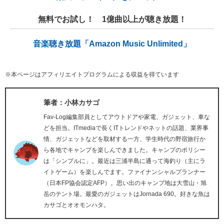
無料でお試し！ 1億曲以上が聴き放題！
音楽聴き放題「Amazon Music Unlimited」
※本ページはアフィリエイトプログラムによる収益を得ています
筆者：小林カサゴ
Fav-Log編集部員としてアウトドアや家電、ガジェット、車な
どを担当。ITmediaで長くITトレンドやネットの話題、業界事
情、ガジェットなどを取材する一方、学生時代の野宿旅行か
ら各地でキャンプを楽しんできました。キャンプのポリシー
は「シンプルに」。最近は三浦半島に通って海釣り（主にラ
イトゲーム）を楽しんでます。ファイナンシャルプランナー
（日本FP協会認定AFP）。思い出のキャンプ地は大雪山・旭
岳のテント場。最愛のガジェットはJornada 690。好きな魚は
カサゴとオオモンハタ。