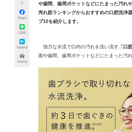
X
や歯間、歯周ポケットなどにたまった汚れや
売れ筋ランキングからおすすめの口腔洗浄
Share
プ10を紹介します。
ちょっと気になるネットの話題
LINE
強力な水流で口内の汚れを洗い流す
「口
hatena
面や歯間、歯周ポケットなどにたまった汚
Home