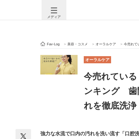
メディア
Fav-Log
>
美容・コスメ
>
オーラルケア
>
今売れている
注目記事を集めた総合ページ
ITの今
オーラルケア
今売れている
ビジネスと働き方のヒント
AI活用
ンキング 歯
れを徹底洗浄【
ITエンジニア向け専門サイト
企業向けI
強力な水流で口内の汚れを洗い流す「口腔
モノづくり技術者専門サイト
エレクトロ