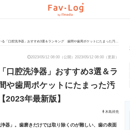
「口腔洗浄器」おすすめ3選＆ランキング 歯間や歯周ポケットにたまった汚れを徹底洗浄【2023年最新版】
と未来を見通す
スマホと通信の最新トレンド
進化するPCとデ
2023/05/12 08:00（公開）
2023/05/12 08:00（更新）
「口腔洗浄器」おすすめ3選＆ラ
のいまが分かる
企業ITのトレンドを詳説
経営リーダーの
間や歯周ポケットにたまった汚
2023年最新版】
T製品の総合サイト
IT製品の技術・比較・事例
製造業のIT導入
木島祥尭
洗浄器」。歯磨きだけでは取り除くのが難しい、歯の表面
ニクス専門サイト
電子設計の基本と応用
エネルギーの専