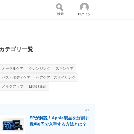
検索
ログイン
バイスの未来
好きが集まる 比べて選べる
カテゴリ一覧
オーラルケア
クレンジング
スキンケア
コミュニティ
マーケ×ITの今がよく分かる
バス・ボディケア
ヘアケア・スタイリング
メイクアップ
日焼け止め
・活用を支援
- PR -
FPが解説！Apple製品を分割手
数料0円で入手する方法とは？
門メディア
建設×テクノロジーの最前線